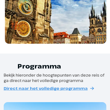
aan de rivier de Moldau, die de
een alternatief aangeboden en ontvang je tijdig
stad in tweeën deelt. Aan de ene
bericht.
kant van de stad is de Praagse
Afhankelijk van jouw reisduur is dit:
Burcht gelegen, aan de andere
kant ligt het oude centrum met
Reisduur t/m 6 dagen: uiterlijk 8 dagen
de Joodse Wijk, het stadsplein en
voor vertrek;
het bruisende Wenceslasplein.
Met een deskundige
Reisduur van 7 t/m 10 dagen: uiterlijk 14
Nederlandssprekende gids
dagen voor vertrek;
wandelen we langs de
hoogtepunten van de stad en
Programma
Reisduur vanaf 11 dagen: uiterlijk 21 dagen
zien onder andere de beroemde
Karelsbrug met haar barokke
Bekijk hieronder de hoogtepunten van deze reis of
voor vertrek.
ga direct naar het volledige programma
beelden en het boeiende
Astronomisch Uurwerk.
Direct naar het volledige programma
De aanvangsdatum van jouw groepsreis geldt altijd
Vanmiddag heb je vrije tijd in om
als uitgangspunt.
de stad verder te verkennen. Aan
het einde van de middag rijden