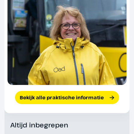
Skály
Vandaag bezoeken we één van
de mooiste stadjes van de Oost-
Bohemen: Trutnov, gelegen in het
noordwesten van de regio
Hradec Králové. Trutnov werd in
1260 gesticht, volgens de
legende op de plek waar de
ridder Albrecht van Trautenberg
een bloeddorstige draak had
verslagen. Deze mythische
oorsprong leeft voort in het
stadswapen en in het jaarlijkse
Bekijk alle praktische informatie
drakenfestival in mei. Tijdens dit
festival wordt een grote
drakensculptuur aan het
Altijd inbegrepen
stadhuis gehangen, die tot in de
herfst blijft hangen als