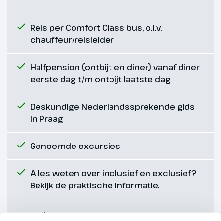
herinnering aan het ontstaan van
de stad. Geniet van het
Reis per Comfort Class bus, o.l.v.
historische stadsplein met zijn
chauffeur/reisleider
gezellige terrasjes. Na het
bezoek aan Trutnov, rijden we
Halfpension (ontbijt en diner) vanaf diner
verder naar Adršpašské Skály,
eerste dag t/m ontbijt laatste dag
één van de spectaculairste
rotsgebieden van Tsjechië (€).
Deskundige Nederlandssprekende gids
Wind, zon en water zorgden voor
in Praag
erosie en deze indrukwekkende
steenmassa, waardoor deze
Genoemde excursies
bizarre rotsformaties gevormd
zijn. De omgeving zorgt voor een
schilderachtige aanblik.
Alles weten over inclusief en exclusief?
Bekijk de praktische informatie.
Hoogtepunt
Goed om te weten
Adršpašské Skály