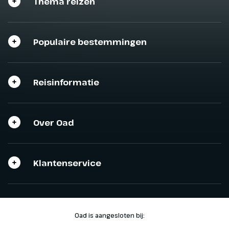
Thema reizen
Sluit het programma
Sluiten
Sluiten
Populaire bestemmingen
Reisinformatie
Over Oad
Klantenservice
Oad is aangesloten bij: