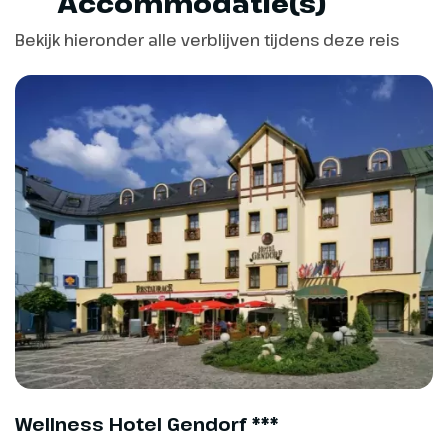
Accommodatie(s)
Bekijk hieronder alle verblijven tijdens deze reis
Dag 5
Vrije dag
Vandaag heb je een vrije dag,
geheel naar eigen wens in te
vullen. Onze chauffeur geeft je
graag wat tips en suggesties
voor leuke uitstapjes in de
omgeving, maak een mooie
Wellness Hotel Gendorf ***
wandeling of geniet van de