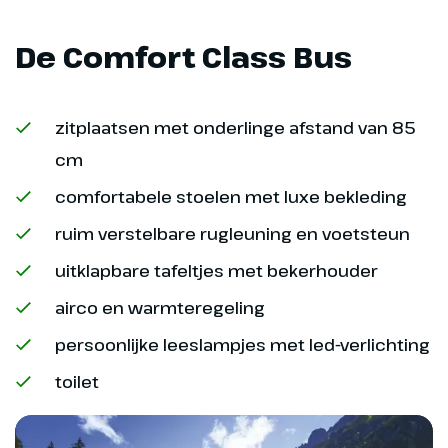
Naar huis
De Comfort Class Bus
Vandaag rijden we in de vroege
ochtend terug naar Nederland.
Na aankomst in Didam genieten
zitplaatsen met onderlinge afstand van 85
we nog samen van een
cm
afscheidsdiner.
comfortabele stoelen met luxe bekleding
(€) = bijkomende entreegelden
ruim verstelbare rugleuning en voetsteun
uitklapbare tafeltjes met bekerhouder
airco en warmteregeling
persoonlijke leeslampjes met led-verlichting
toilet