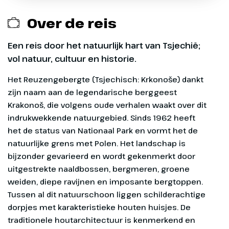
Opstaptijden Limburg
opstapplaatsen zijn het gehele seizoen
die vertrekken vanaf 11 mei t/m 14
SGR-bijdrage € 5,00 p.p.
beschikbaar.
september 2026 en terugkomen vanaf
Over de reis
16 mei t/m 26 september 2026, overige
¹ Opstapplaats te boeken voor reizen
Opstaptijden Gelderland
opstapplaatsen zijn het gehele seizoen
die vertrekken vanaf 11 mei t/m 14
Een reis door het natuurlijk hart van Tsjechië;
beschikbaar.
september 2026 en terugkomen vanaf
vol natuur, cultuur en historie.
16 mei t/m 26 september 2026, overige
¹ Opstapplaats te boeken voor reizen
Exclusief
Het Reuzengebergte (Tsjechisch: Krkonoše) dankt zijn naam aan de legendarische berggeest Krakonoš, die volgens oude verhalen waakt over dit indrukwekkende natuurgebied. Sinds 1962 heeft het de status van Nationaal Park en vormt het de natuurlijke grens met Polen. Het landschap is bijzonder gevarieerd en wordt gekenmerkt door uitgestrekte
opstapplaatsen zijn het gehele seizoen
die vertrekken vanaf 11 mei t/m 14
beschikbaar.
september 2026 en terugkomen vanaf
Entreegelden, ca. € 55,00 per persoon
16 mei t/m 26 september 2026, overige
Dag 1
opstapplaatsen zijn het gehele seizoen
Optionele excursies (zie dag-tot-dag programma)
beschikbaar.
Heenreis
Overige maaltijden
We vertrekken vanuit het
Eventueel fooien
overstappunt in Didam naar ons
overnachtingshotel in de
omgeving van Chemnitz voor
diner en overnachting.