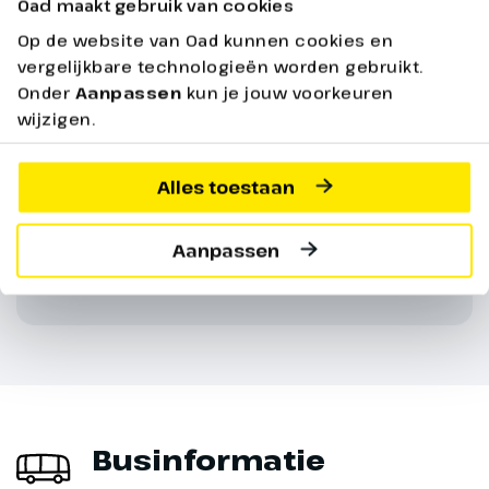
Oad maakt gebruik van cookies
Op de website van Oad kunnen cookies en
vergelijkbare technologieën worden gebruikt.
De reis gaat door bij minimaal 25
Onder
Aanpassen
kun je jouw voorkeuren
deelnemers.
wijzigen.
Lees onder onze praktische informatie
Alles toestaan
alles over gegarandeerd vertrek.
Aanpassen
Vragen? Onze reisspecialisten staan
altijd voor je klaar!
Dag 7
Boheems Paradijs
Businformatie
Vandaag zien we wederom veel