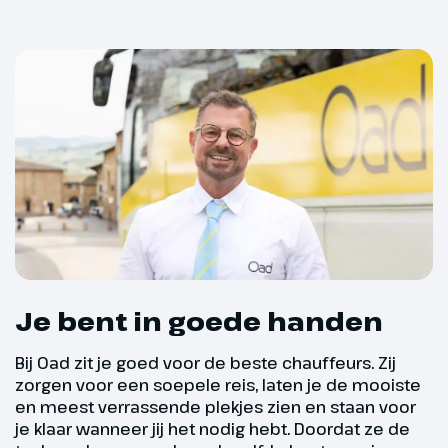
Dag 4
Harrachov & Jelenia Góra
Je bent in goede handen
We bezoeken het bergplaatsje
Harrachov, in de winter bekend
Bij Oad zit je goed voor de beste chauffeurs. Zij
als populaire
zorgen voor een soepele reis, laten je de mooiste
wintersportbestemming, maar
en meest verrassende plekjes zien en staan voor
ook om de al meer dan 300 jaar
je klaar wanneer jij het nodig hebt. Doordat ze de
oude glasblaastraditie. We