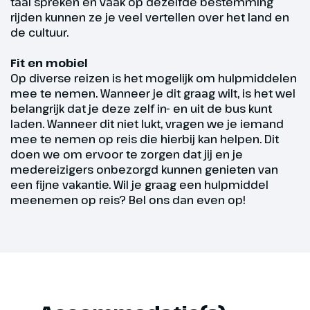
taal spreken en vaak op dezelfde bestemming
brengen een bezoek aan één van
rijden kunnen ze je veel vertellen over het land en
de oudste glasfabrieken van
de cultuur.
Tsjechië (€). We zien hoe op
Fit en mobiel
traditionele wijze glas wordt
Op diverse reizen is het mogelijk om hulpmiddelen
gemaakt, geslepen en bewerkt.
mee te nemen. Wanneer je dit graag wilt, is het wel
Vanmiddag brengen we een
belangrijk dat je deze zelf in- en uit de bus kunt
bezoek aan het Poolse Jelenia
laden. Wanneer dit niet lukt, vragen we je iemand
Góra, ook wel de 'toegangspoort
mee te nemen op reis die hierbij kan helpen. Dit
tot het Reuzengebergte'
doen we om ervoor te zorgen dat jij en je
genoemd. Het stadje heeft een
medereizigers onbezorgd kunnen genieten van
een fijne vakantie. Wil je graag een hulpmiddel
kleurrijk historisch centrum met
meenemen op reis? Bel ons dan even op!
mooie koopmanshuizen, winkels
en sfeervolle pleintjes.