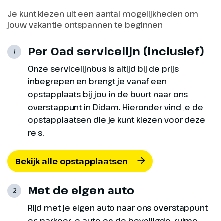
natuurschoon! We rijden naar
Je kunt kiezen uit een aantal mogelijkheden om
Jičín, gelegen aan de oostkant
jouw vakantie ontspannen te beginnen
van het natuurgebied Boheems
Paradijs. Het stadje heeft een
Per Oad servicelijn (inclusief)
1
prachtig vierkant marktplein met
booggalerijen, de Mariazuil en
Onze servicelijnbus is altijd bij de prijs
het stadspaleis Wallenstein uit
inbegrepen en brengt je vanaf een
de 17e eeuw. Hier maken we een
opstapplaats bij jou in de buurt naar ons
korte stop en vervolgens rijden
overstappunt in Didam. Hieronder vind je de
we via een schilderachtige route
opstapplaatsen die je kunt kiezen voor deze
verder in de richting van de
reis.
Prachovské skály. Dit is één van
de bekendste rotsengroep en
Bekijk alle opstapplaatsen
oudste natuurreservaten in
Tsjechië. Bovenop de rotsen zijn
Met de eigen auto
hier en daar kastelen gebouwd,
2
ruïnes die getuigen van een rijk
Rijd met je eigen auto naar ons overstappunt
verleden.
en parkeer je auto op de beveiligde, ruime