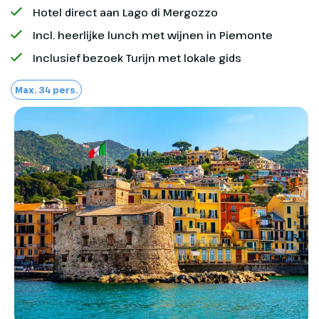
Hotel direct aan Lago di Mergozzo
Incl. heerlijke lunch met wijnen in Piemonte
Inclusief bezoek Turijn met lokale gids
Optioneel bij te boeken
Max. 34 pers.
Annuleringsverzekering
Reisverzekering
Excursies (ter plaatse of bij boeking te
Dag 2
voldoen)
Naar Italië
340 km
Minimum aantal deelnemers
Na het ontbijt rijden we door de