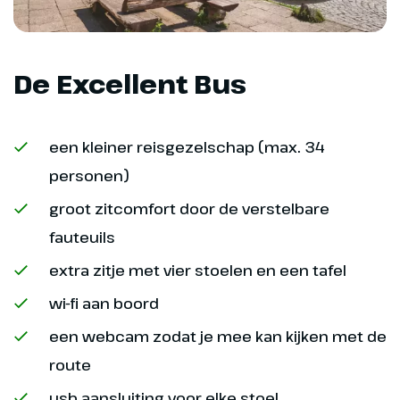
De Excellent Bus
een kleiner reisgezelschap (max. 34
personen)
groot zitcomfort door de verstelbare
Dag 10
fauteuils
extra zitje met vier stoelen en een tafel
Rapallo en Portofino
wi-fi aan boord
Ook vandaag staat er weer een
een webcam zodat je mee kan kijken met de
prachtige dagtocht op het
route
programma. Ditmaal rijden we
naar de Italiaanse kust en
usb aansluiting voor elke stoel