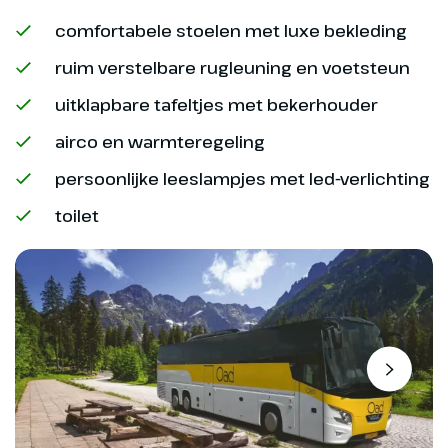
comfortabele stoelen met luxe bekleding
Vandaag bezoeken we Turijn,
stad van Fiat, Slow Food en
ruim verstelbare rugleuning en voetsteun
moderne kunst! Onder leiding
uitklapbare tafeltjes met bekerhouder
van een lokale gids bekijken we
de belangrijkste
airco en warmteregeling
bezienswaardigheden van deze
persoonlijke leeslampjes met led-verlichting
verrassende stad. Zo zien we het
Koninklijk Paleis, de Dom van
toilet
Turijn en vele andere bijzondere
gebouwen en pleinen. De middag
heb je ter vrije besteding.
Hoogtepunt
Verrassend Turijn met
lokale gids