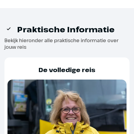
Praktische Informatie
Bekijk hieronder alle praktische informatie over
Dag 6
jouw reis
Acqui Terme in Piemonte
De volledige reis
315 km
Na een vroeg ontbijt vertrekken
we in de richting van de
prachtige wijnstreek Piemonte.
We doen de eerste indrukken van
het heuvelachtige binnenland op
terwijl we naar de stad Asti
rijden, vooral bekend van de wijn