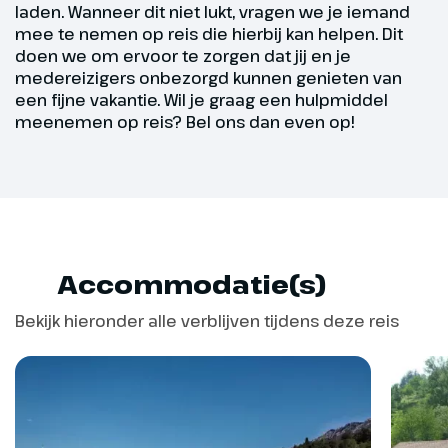
laden. Wanneer dit niet lukt, vragen we je iemand
mee te nemen op reis die hierbij kan helpen. Dit
Dag 5
doen we om ervoor te zorgen dat jij en je
medereizigers onbezorgd kunnen genieten van
een fijne vakantie. Wil je graag een hulpmiddel
Borromeïsche eiland Isola
meenemen op reis? Bel ons dan even op!
Bella
30 km
Vandaag kan je mee naar de
beroemde Borromeïsche Eiland
Accommodatie(s)
(optioneel, € 55,- p.p. bij boeking
opgeven en betalen). Isola Bella
Bekijk hieronder alle verblijven tijdens deze reis
staat bekend om haar prachtige
tuinen en het Paleis van de
familie Borromeo. Het Palazzo
verkeert in een uitstekende staat
en is één van de mooiste en best