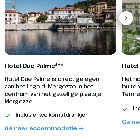
bewaarde barokke paleizen in dit
deel van Italië! Ook kan je ervoor
kiezen om heerlijk aan het meer
bij het hotel te blijven.
Optioneel
Excursie Isola Bella en
het Borromeïsche
Hotel Due Palme***
Hotel
Palazzo
Hotel Due Palme is direct gelegen
Het ho
Excursie Isola Bella incl.
aan het Lago di Mergozzo in het
buite
Palazzo Borromeo (€
55,- p.p.)
centrum van het gezellige plaatsje
Terme,
Mergozzo.
In
Inclusief welkomstdrankje
Ga n
Ga naar accommodatie