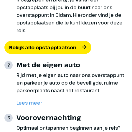
wordt hier in oktober een grote
opstapplaats bij jou in de buurt naar ons
truffelbeurs gehouden! Alba is
overstappunt in Didam. Hieronder vind je de
ook de stad van Ferrero, bekend
opstapplaatsen die je kunt kiezen voor deze
van bijvoorbeeld Nutella en
reis.
Ferrero Rocher! Vanmiddag
hebben we een heerlijke
uitgebreide lunch bij een echte
Bekijk alle opstapplaatsen
Piemontese wijnboer op een
schitterende locatie met uitzicht
Met de eigen auto
2
over de heuvels van Piemonte.
Rijd met je eigen auto naar ons overstappunt
Tijdens de lunch geniet je van
en parkeer je auto op de beveiligde, ruime
eigen gemaakte streekhapjes
parkeerplaats naast het restaurant.
samen met overheerlijke wijnen
van de eigen wijngaard!
Lees meer
Hoogtepunt
Voorovernachting
3
Piemontse
Optimaal ontspannen beginnen aan je reis?
wijnproeverij inclusief