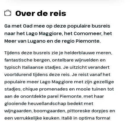
Opstaptijden Limburg
opstapplaatsen zijn het gehele seizoen
die vertrekken vanaf 11 mei t/m 14
Reserveringskosten € 27,50 per boeking
beschikbaar.
september 2026 en terugkomen vanaf
Over de reis
16 mei t/m 26 september 2026, overige
¹ Opstapplaats te boeken voor reizen
Calamiteitenfonds € 2,50 per boeking
Opstaptijden Gelderland
opstapplaatsen zijn het gehele seizoen
die vertrekken vanaf 11 mei t/m 14
Ga met Oad mee op deze populaire busreis
beschikbaar.
september 2026 en terugkomen vanaf
SGR-bijdrage € 5,00 p.p.
naar het Lago Maggiore, het Comomeer, het
16 mei t/m 26 september 2026, overige
¹ Opstapplaats te boeken voor reizen
Meer van Lugano en de regio Piemonte.
opstapplaatsen zijn het gehele seizoen
die vertrekken vanaf 11 mei t/m 14
Dag 1
Tijdens deze busreis zie je helderblauwe meren,
beschikbaar.
september 2026 en terugkomen vanaf
fantastische bergen, ontelbare wijnvelden en
16 mei t/m 26 september 2026, overige
Heenreis
typisch Italiaanse stadjes. Je uitzicht verandert
opstapplaatsen zijn het gehele seizoen
Exclusief
voortdurend tijdens deze reis. Je reist vanaf het
beschikbaar.
720 km
populaire meer Lago Maggiore met zijn gezellige
Entreegelden ca. € 15,00 p.p.
stadjes, chique promenades en mooie tuinen tot
Na het heerlijk kopje koffie in
aan de onontdekte parel Piemonte, met haar
Optionele excursies (zie dag tot dag)
Didam rijden we richting het
glooiende heuvellandschap bedekt met
zuiden. We komen voor het diner
wijngaarden, boomgaarden, pittoreske dorpjes en
Overige maaltijden
aan in de Franse Elzas of in Zuid-
een verrukkelijke keuken. Italië in optima forma!
Duitsland waar we één nacht
Eventuele fooien
verblijven.