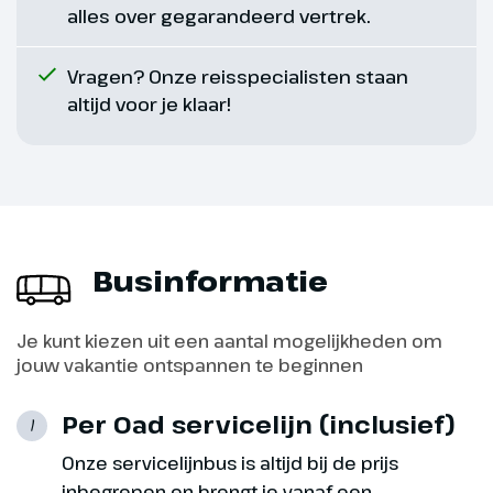
alles over gegarandeerd vertrek.
Dag 8
Vragen? Onze reisspecialisten staan
Alba, wijnproeverij
altijd voor je klaar!
125 km
Vandaag staat in het teken van
de wijn! Na het ontbijt rijden we
naar de mooie stad Alba, op de
Businformatie
rechter oever van de rivier de
Tanaro omgeven door heuvels
die bedekt zijn met wijngaarden.
Je kunt kiezen uit een aantal mogelijkheden om
Alba is bekend vanwege haar
jouw vakantie ontspannen te beginnen
witte truffels, neem eens een
kijkje in een typisch Italiaans
Per Oad servicelijn (inclusief)
1
zaakje waar men de extreem
Onze servicelijnbus is altijd bij de prijs
dure truffels verkoopt. Ieder jaar
inbegrepen en brengt je vanaf een