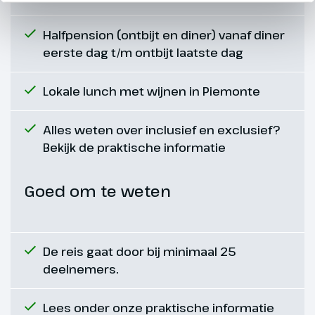
Dag 7
Halfpension (ontbijt en diner) vanaf diner
eerste dag t/m ontbijt laatste dag
Vrije dag
Vandaag heb je een vrij dag.
Lokale lunch met wijnen in Piemonte
Bezoek bijvoorbeeld de
ochtendmarkt in Acqui Terme.
Alles weten over inclusief en exclusief?
Bekijk de praktische informatie
Goed om te weten
De reis gaat door bij minimaal 25
deelnemers.
Lees onder onze praktische informatie