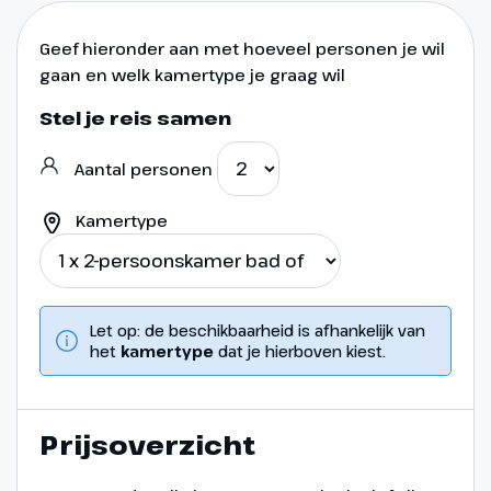
Ter plaatse bij te
boeken. Prijs ca. € 25,-
Geef hieronder aan met hoeveel personen je wil
p.p.
gaan en welk kamertype je graag wil
Stel je reis samen
Aantal personen
Kamertype
Let op: de beschikbaarheid is afhankelijk van
het
kamertype
dat je hierboven kiest.
Dag 11
Prijsoverzicht
Naar Duitsland