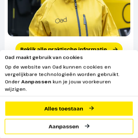
Asti Spumante en de bijna
duizend jaar oude bakstenen
Duomo. Ook bezoeken we
vanmiddag de prachtige abdij
Santa Maria di Vezzolano. We
verblijven vijf nachten in Acqui
Bekijk alle praktische informatie
Terme.
Oad maakt gebruik van cookies
Op de website van Oad kunnen cookies en
vergelijkbare technologieën worden gebruikt.
Altijd inbegrepen
Onder
Aanpassen
kun je jouw voorkeuren
wijzigen.
Reis per Comfort Class bus o.l.v.
Alles toestaan
chauffeur/reisleider
Aanpassen
Verblijf in een 2-persoonskamer met bad
of douche en toilet