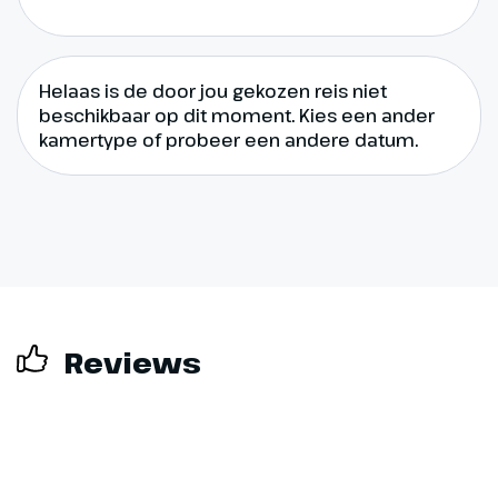
Dag 12
Terugreis
Helaas is de door jou gekozen reis niet
beschikbaar op dit moment. Kies een ander
720 km
kamertype of probeer een andere datum.
Na het ontbijt rijden we over de
Duitse snelwegen naar
Nederland. In Didam geniet je nog
van een driegangen
afscheidsdiner alvorens je écht
huiswaarts keert.
Reviews
(€) = bijkomende entreegelden