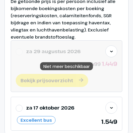
De getoonde prijs is per persoon inclusief alle
470 km
bijkomende boekingskosten per boeking
(reserveringskosten, calamiteitenfonds, SGR
We verlaten het heerlijke Italië en
bijdrage en indien van toepassing haventax,
rijden via het schitterende
vliegtax en luchthavenbelasting). Exclusief
Aostadal door Oostenrijk naar
eventuele brandstoftoeslag.
Zuid-Duitsland voor de laatste
overnachting.
za 29 augustus 2026
1.449
1499
Niet meer beschikbaar
Bekijk prijsoverzicht
za 17 oktober 2026
Excellent bus
1.549