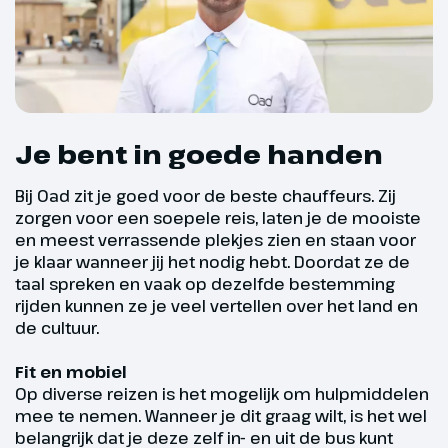
ontdekken, of een fijne
wandeling langs de boulevard
maken.
Hoogtepunt
Je bent in goede handen
Het prachtige
Comomeer
Bij Oad zit je goed voor de beste chauffeurs. Zij
zorgen voor een soepele reis, laten je de mooiste
en meest verrassende plekjes zien en staan voor
je klaar wanneer jij het nodig hebt. Doordat ze de
taal spreken en vaak op dezelfde bestemming
rijden kunnen ze je veel vertellen over het land en
de cultuur.
Fit en mobiel
Op diverse reizen is het mogelijk om hulpmiddelen
mee te nemen. Wanneer je dit graag wilt, is het wel
belangrijk dat je deze zelf in- en uit de bus kunt