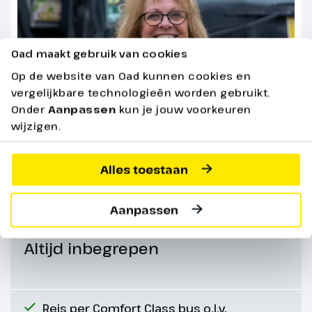
Optioneel
Boottocht over het
Oad maakt gebruik van cookies
meer
Op de website van Oad kunnen cookies en
Ter plaatse bij te
vergelijkbare technologieën worden gebruikt.
boeken. Prijs ca. € 22,-
Onder
Aanpassen
kun je jouw voorkeuren
p.p.
wijzigen.
Alles toestaan
Bekijk alle praktische informatie
Aanpassen
Altijd inbegrepen
Reis per Comfort Class bus o.l.v.