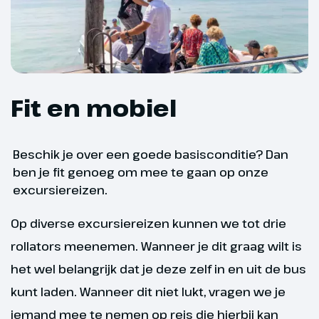
trouwhoofdstad Gretna Green.
Daarna rijden we naar de haven
van Newcastle voor de overtocht
terug naar IJmuiden. Diner en
overnachting aan boord.
Fit en mobiel
Beschik je over een goede basisconditie? Dan
ben je fit genoeg om mee te gaan op onze
excursiereizen.
Op diverse excursiereizen kunnen we tot drie
rollators meenemen. Wanneer je dit graag wilt is
het wel belangrijk dat je deze zelf in en uit de bus
kunt laden. Wanneer dit niet lukt, vragen we je
Dag 8
iemand mee te nemen op reis die hierbij kan