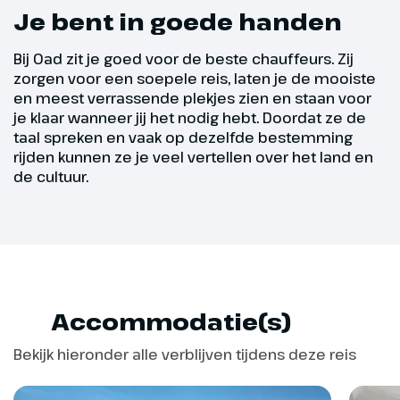
Onder leiding van een lokale gids
Je bent in goede handen
leren we alles over deze
prachtige historische stad. We
Bij Oad zit je goed voor de beste chauffeurs. Zij
zorgen voor een soepele reis, laten je de mooiste
rijden over de Royal Mile en zien
en meest verrassende plekjes zien en staan voor
Holyrood House en natuurlijk het
je klaar wanneer jij het nodig hebt. Doordat ze de
eeuwenoude Edinburgh Castle
taal spreken en vaak op dezelfde bestemming
(optioneel, bij boeking opgeven).
rijden kunnen ze je veel vertellen over het land en
De middag is ter vrije besteding.
de cultuur.
Kom in Schotse kerstsferen
tijdens een bezoek aan de
verschillende kerstmarkten,
zoals bij Princess Street. We
rijden terug naar ons hotel waar
we voor het diner aankomen. Na
Accommodatie(s)
het diner kan je op eigen
gelegenheid naar de kerstmis in
Bekijk hieronder alle verblijven tijdens deze reis
de Holy Rude (ca. 5 minuten
lopen).