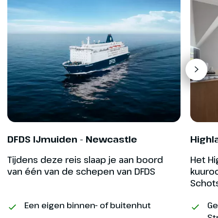
Hoogtepunt
Stadstour Edinburgh
DFDS IJmuiden - Newcastle
Highl
Tijdens deze reis slaap je aan boord
Het Hi
van één van de schepen van DFDS
kuuroo
Schot
Dag 5
Een eigen binnen- of buitenhut
Ge
St