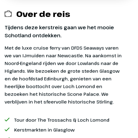
Over de reis
Exclusief
Tijdens deze kerstreis gaan we het mooie
Schotland ontdekken.
Dag 1
Entreegelden Falkirk Wheel en Scone
Met de luxe cruise ferry van DFDS Seaways varen
Newcastle
Palace
we van IJmuiden naar Newcastle. Na aankomst in
Noord-Engeland rijden we door Lowlands naar de
Via Holten, Apeldoorn,
Optionele excursies
Higlands. We bezoeken de grote steden Glasgow
Amersfoort, Utrecht en
en de hoofdstad Edinburgh, genieten van een
Amsterdam gaan we naar
Overige maaltijden
heerlijke boottocht over Loch Lomond en
IJmuiden, waar we aan boord
bezoeken het historische Scone Palace. We
gaan van de cruiseferry van DFDS
verblijven in het sfeervolle historische Stirling.
Seaways naar Newcastle. We
dineren en overnachten aan
Tour door The Trossachs & Loch Lomond
boord.
Optioneel bij te boeken
Kerstmarkten in Glasglow
Optioneel