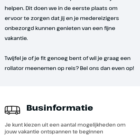
helpen. Dit doen we in de eerste plaats om
Naar huis
ervoor te zorgen dat jij en je medereizigers
Na het ontbijt ontschepen we in
onbezorgd kunnen genieten van een fijne
IJmuiden. Via Amsterdam,
vakantie.
Utrecht, Amersfoort en
Apeldoorn rijden we naar Holten
waar deze reis eindigt.
Twijfel je of je fit genoeg bent of wil je graag een
rollator meenemen op reis? Bel ons dan even op!
Businformatie
Je kunt kiezen uit een aantal mogelijkheden om
jouw vakantie ontspannen te beginnen