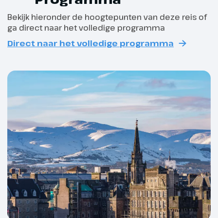
Afhankelijk van jouw reisduur is dit:
Bekijk hieronder de hoogtepunten van deze reis of
ga direct naar het volledige programma
Reisduur t/m 6 dagen: uiterlijk 8 dagen
Direct naar het volledige programma
voor vertrek;
Dag 2
Reisduur van 7 t/m 10 dagen: uiterlijk 14
Via Falkirk naar Stirling
dagen voor vertrek;
Na een heerlijk ontbijtbuffet aan
Reisduur vanaf 11 dagen: uiterlijk 21 dagen
boord ontschepen we in
voor vertrek.
Newcastle-upon-Tyne. We rijden
noordwaarts en steken bij
De aanvangsdatum van jouw groepsreis geldt altijd
Jedburgh de grens over naar
als uitgangspunt.
Schotland. We vervolgen onze
reis door de ‘lowlands’ naar
Falkirk, waar we het
wereldberoemde Falkirk Wheel
zien, de enige roterende
Gegarandeerd vertrek