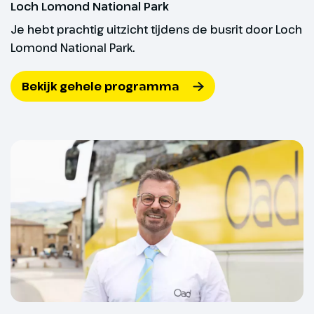
ons hotel.
Loch Lomond National Park
Je hebt prachtig uitzicht tijdens de busrit door Loch
Lomond National Park.
Bekijk gehele programma
Dag 4
Edinburgh
Vandaag gaan we de Schotse
hoofdstad Edinburgh ontdekken.