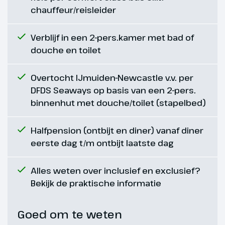
chauffeur/reisleider
Dag 6
Verblijf in een 2-pers.kamer met bad of
Tweede Kerstdag
douche en toilet
Na het ontbijt rijden we een
mooie route richting Perth, waar
Overtocht IJmuiden-Newcastle v.v. per
we Scone Palace bezoeken. Een
DFDS Seaways op basis van een 2-pers.
uniek kasteel, waar een replica te
binnenhut met douche/toilet (stapelbed)
vinden is van de Stone of Scone;
de steen waarom de Schotse
Halfpension (ontbijt en diner) vanaf diner
Koningen gekroond werden. Via
eerste dag t/m ontbijt laatste dag
een mooie route rijden we weer
terug naar ons hotel.
Alles weten over inclusief en exclusief?
Bekijk de praktische informatie
Hoogtepunt
Scone Palace
Goed om te weten