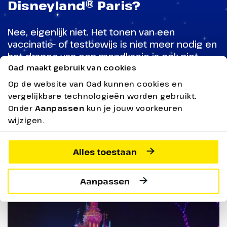
Disneyland® Paris?
Nee, eigenlijk niet. Het tonen van een
vaccinatie- of testbewijs is niet meer nodig en
het dragen van een mondkapje is ook niet
meer verplicht (maar wordt wel aangeraden
Oad maakt gebruik van cookies
tijdens de parade en avondshow). Daarnaast
Op de website van Oad kunnen cookies en
mag je ook weer met Disney Figuren op de
vergelijkbare technologieën worden gebruikt.
foto en knuffelen. In beide Parken hangen
Onder
Aanpassen
kun je jouw voorkeuren
overal desinfectie dispensers.
wijzigen.
Alles toestaan
Aanpassen