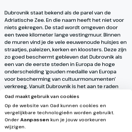
Dubrovnik staat bekend als de parel van de
Adriatische Zee. En die naam heeft het niet voor
niets gekregen. De stad wordt omgeven door
een twee kilometer lange vestingmuur. Binnen
de muren vind je de vele eeuwenoude huisjes en
straatjes, paleizen, kerken en kloosters. Deze zijn
zo goed beschermt gebleven dat Dubrovnik als
een van de eerste steden in Europa de hoge
onderscheiding ‘gouden medaille van Europa
voor bescherming van cultuurmonumenten’
verkreeg. Vanuit Dubrovnik is het aan te raden
om steden Split, de stad van de keizer, en Šibenik
Oad maakt gebruik van cookies
echt te bezoeken. Het Nationale Park van Krka,
Op de website van Oad kunnen cookies en
bekend om haar geweldige watervallen en
vergelijkbare technologieën worden gebruikt.
azuurblauwe meren, mag je absoluut niet
Onder
Aanpassen
kun je jouw voorkeuren
overslaan!
wijzigen.