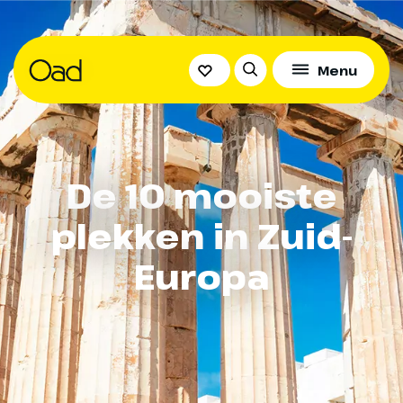
Menu
De 10 mooiste
plekken in Zuid-
Europa