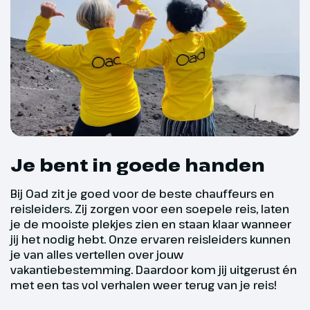
kunnen genieten van een fijne vakantie.
Twijfel je of je fit genoeg bent voor deze rondreis?
Bel ons dan even op. We denken graag met je mee!
Dag 4
Zuidwest kust naar
Je bent in goede handen
Palermo
Bij Oad zit je goed voor de beste chauffeurs en
265 km
reisleiders. Zij zorgen voor een soepele reis, laten
je de mooiste plekjes zien en staan klaar wanneer
Via een prachtige route langs de
jij het nodig hebt. Onze ervaren reisleiders kunnen
zuidwestkust rijden we naar de
je van alles vertellen over jouw
zogenaamde Turkse Trappen,
vakantiebestemming. Daardoor kom jij uitgerust én
een bijzondere rotsformatie van
met een tas vol verhalen weer terug van je reis!
wit kalksteen. Het verhaal gaat