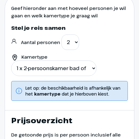
Vandaag staat de historische
stad Siracusa op het
Geef hieronder aan met hoeveel personen je wil
gaan en welk kamertype je graag wil
programma. Onder leiding van
een lokale gids bezoeken we het
Stel je reis samen
Archeologische Park Neapolis
(€). Hier zien we onder meer het
Aantal personen
oude Griekse theater, uit één
stuk uit de rots gehakt. We rijden
Kamertype
verder naar het schiereiland
Ortygia. Tijdens een boottocht
genieten we van typische
Siciliaanse lekkernijen en varen
Let op: de beschikbaarheid is afhankelijk van
we naar de zeegrotten in de baai
het
kamertype
dat je hierboven kiest.
van Ortygia (optioneel ca. €25,-
p.p. ter plaatse te betalen).
Prijsoverzicht
Hoogtepunt
De getoonde prijs is per persoon inclusief alle
Historische havenstad