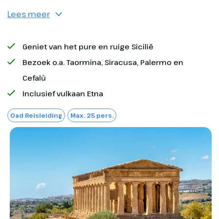
zullen verblijven.
Lees meer
Geniet van het pure en ruige Sicilië
Optioneel bij te boeken
Bezoek o.a. Taormina, Siracusa, Palermo en
Cefalù
Annuleringsverzekering
Inclusief vulkaan Etna
Reisverzekering
Oad Reisleiding
Max. 25 pers.
Optionele excursies, bij boeking opgeven
Etna
Dag 2
Optionele excursie, ter plaatse te voldoen
Etna vulkaan
95 km