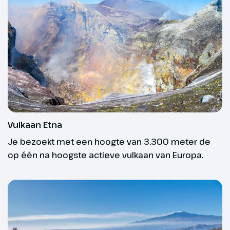
de omgeving van Toarmina waar
dagen voor vertrek;
we de rest van de middag vrij
kunnen besteden.
Reisduur vanaf 11 dagen: uiterlijk 21 dagen
voor vertrek.
Optioneel
Per kabelbaan en jeep
De aanvangsdatum van jouw groepsreis geldt altijd
naar de Etna
als uitgangspunt.
Per kabelbaan en jeep
naar de Etna (€95,- p.p.)
Vulkaan Etna
Gegarandeerd vertrek
Je bezoekt met een hoogte van 3.300 meter de
op één na hoogste actieve vulkaan van Europa.
Wat is er fijner dan zeker weten dat jouw reis
doorgaat? Bij een georganiseerde reis is dat altijd
afhankelijk van het aantal deelnemers. Toch willen
we je zoveel mogelijk garantie bieden. Daarom
bieden wij reizen aan met ‘gegarandeerd vertrek’.
Dit zijn reizen waarvan wij op basis van