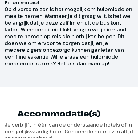
Fit en mobiel
dat in vroegere tijden de Turkse
Op diverse reizen is het mogelijk om hulpmiddelen
piraten hier aan land zijn gegaan
mee te nemen. Wanneer je dit graag wilt, is het wel
om de Siciliaen aan te vallen.
belangrijk dat je deze zelf in- en uit de bus kunt
Indien de tijd het toelaat
laden. Wanneer dit niet lukt, vragen we je iemand
bezoeken we nog de Hellenische
mee te nemen op reis die hierbij kan helpen. Dit
Tempel van Segesta (€). In de
doen we om ervoor te zorgen dat jij en je
middag bezoeken we de
medereizigers onbezorgd kunnen genieten van
een fijne vakantie. Wil je graag een hulpmiddel
prachtige kathedraal van
meenemen op reis? Bel ons dan even op!
Marsala. Bij de zoutpannen van
Trapani ontdekken we een
compleet ander landschap. Al
eeuwenlang wordt hier zout
gewonnen. Na een bezoek aan
de zoutpannen gaan we naar
ons hotel in de buurt van
Accommodatie(s)
Palermo, waar we twee nachten
Je verblijft in één van de onderstaande hotels of in
verblijven.
een gelijkwaardig hotel. Genoemde hotels zijn altijd