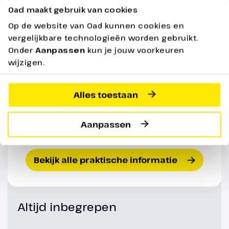
charmante steegjes zien we de
Oad maakt gebruik van cookies
sporen van al deze heersers
Op de website van Oad kunnen cookies en
terug in de bouwstijlen.
vergelijkbare technologieën worden gebruikt.
Onder
Aanpassen
kun je jouw voorkeuren
wijzigen.
Alles toestaan
Aanpassen
Bekijk alle praktische informatie
Dag 6
Altijd inbegrepen
Cefalù