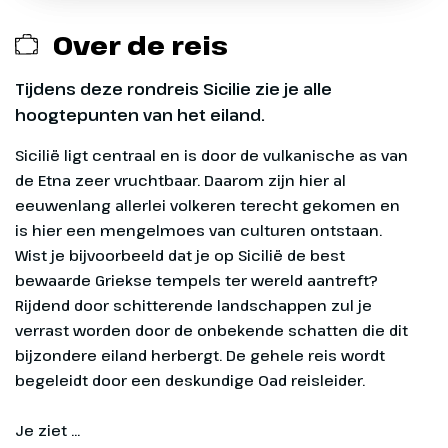
Over de reis
SGR-bijdrage € 5 p.p.
Tijdens deze rondreis Sicilie zie je alle
hoogtepunten van het eiland.
Sicilië ligt centraal en is door de vulkanische as van de Etna zeer vruchtbaar. Daarom zijn hier al eeuwenlang allerlei volkeren terecht gekomen en is hier een mengelmoes van culturen ontstaan. Wist je bijvoorbeeld dat je op Sicilië de best bewaarde Griekse tempels ter wereld aantreft? Rijdend door
Exclusief
Entreegelden, ca. € 105 p.p.
Dag 1
Optionele excursies, evt. lokale gidsen
Heenreis
Overige maaltijden
59 km
Je vliegt vandaag rechtstreeks
Eventuele fooien
naar Catania, bij aankomst krijgen
Bagage tijdens de vlucht: 1 stuk van max. 20 kg
we een transfer naar ons hotel in
p.p., kosten € 45 per enkele reis p.p.
Letojanni waar we twee nachten
Je ziet ...