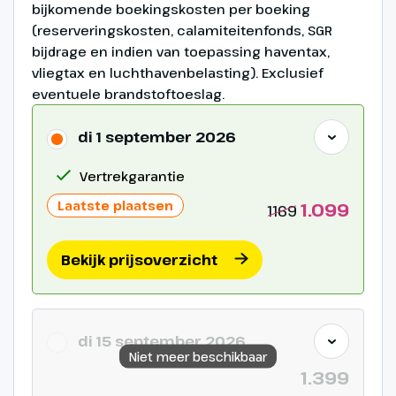
bijkomende boekingskosten per boeking
Siracusa
(reserveringskosten, calamiteitenfonds, SGR
bijdrage en indien van toepassing haventax,
vliegtax en luchthavenbelasting). Exclusief
eventuele brandstoftoeslag.
di 1 september 2026
Vertrekgarantie
Laatste plaatsen
1.099
1169
Bekijk prijsoverzicht
Dag 8
di 15 september 2026
Alcantara kloof en
Niet meer beschikbaar
terugreis
1.399