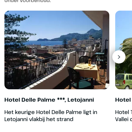
onder voorbehoud.
Hoogtepunt
Zoutpannen van
Trapani
Hotel Delle Palme ***, Letojanni
Hotel 
Het keurige Hotel Delle Palme ligt in
Hotel 
Dag 5
Letojanni vlakbij het strand
Vallei