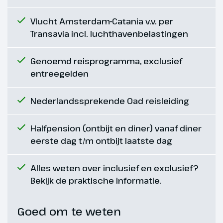
275 km
Vlucht Amsterdam-Catania v.v. per
We bezoeken Cefalù en bekijken
Transavia incl. luchthavenbelastingen
de enorme Normandische
kathedraal. Daarna heb je alle tijd
Genoemd reisprogramma, exclusief
om door de gezellige
entreegelden
middeleeuwse straatjes te
struinen. Je kunt gaan winkelen,
Nederlandssprekende Oad reisleiding
het kleine maar mooie Museo
Mandralisca (€) bezoeken of op
het terras genieten van de
Halfpension (ontbijt en diner) vanaf diner
typisch Siciliaanse specialiteit;
eerste dag t/m ontbijt laatste dag
Brioche con gelato, oftewel een
broodje met ijs. Een absolute
Alles weten over inclusief en exclusief?
aanrader en heerlijk op een
Bekijk de praktische informatie.
warme dag. Na de lunch rijden
we langs de noordkust langs
Goed om te weten
Messina naar Letojanni voor twee