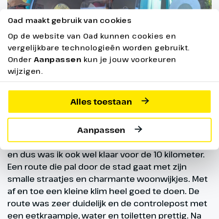
Oad maakt gebruik van cookies
Op de website van Oad kunnen cookies en
vergelijkbare technologieën worden gebruikt.
Onder
Aanpassen
kun je jouw voorkeuren
wijzigen.
Alles toestaan
4 oktober – aan de wandel
'Vandaag was ook ik aan de beurt. Een fijne
Aanpassen
nachtrust gehad, een wederom heerlijk ontbijt
en dus was ik ook wel klaar voor de 10 kilometer.
Een route die pal door de stad gaat met zijn
smalle straatjes en charmante woonwijkjes. Met
af en toe een kleine klim heel goed te doen. De
route was zeer duidelijk en de controlepost met
een eetkraampje, water en toiletten prettig. Na