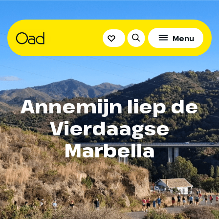
Menu
Annemijn liep de
Vierdaagse
Marbella