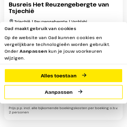
Busreis Het Reuzengebergte van
Tsjechië
Tsjechië | Reuzengebergte | Vrchlabi
Bus
Oad maakt gebruik van cookies
Sfeervolle folklore-avond met live muziek
Op de website van Oad kunnen cookies en
Stadswandeling Praag met Nederlandssprekende
vergelijkbare technologieën worden gebruikt.
gids
Onder
Aanpassen
kun je jouw voorkeuren
Hotel gelegen in het gezellige centrum van Vrchlabí
wijzigen.
Laatste plaatsen
Max. 34 pers.
Alles toestaan
8 dagen - Halfpension
vanaf
849,-
Aanpassen
Bekijken
Prijs p.p. incl. alle bijkomende boekingskosten per boeking o.b.v.
2 personen