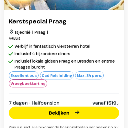
Kerstspecial Praag
Tsjechië | Praag |
Bus
Verblijf in fantastisch viersterren hotel
Inclusief 4 bijzondere diners
Inclusief lokale gidsen Praag en Dresden en entree
Praagse burcht
Excellent bus
Oad Reisleiding
Max. 34 pers.
Vroegboekkorting
7 dagen - Halfpension
vanaf
1519,-
Bekijken
Prijs p.p. incl. alle bijkomende boekingskosten per boeking o.b.v.