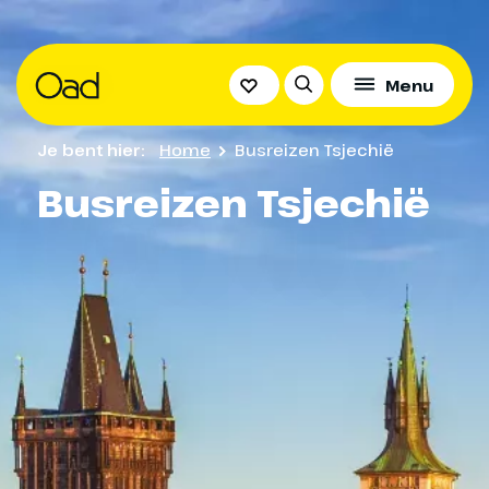
Menu
Je bent hier:
Home
Busreizen Tsjechië
Busreizen Tsjechië