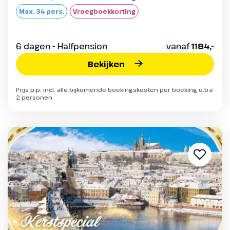
Max. 34 pers.
Vroegboekkorting
6 dagen - Halfpension
vanaf
1184,-
Bekijken
Prijs p.p. incl. alle bijkomende boekingskosten per boeking o.b.v.
2 personen