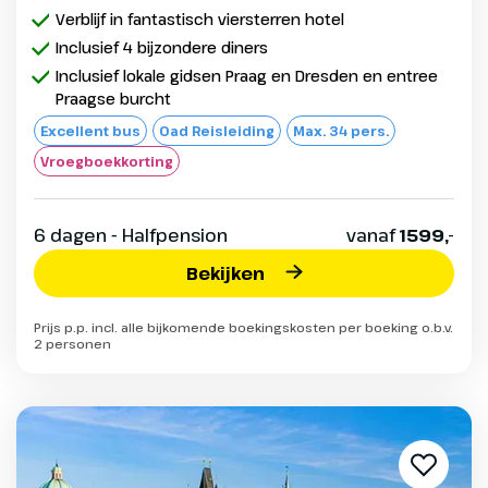
Verblijf in fantastisch viersterren hotel
Inclusief 4 bijzondere diners
Inclusief lokale gidsen Praag en Dresden en entree
Praagse burcht
Excellent bus
Oad Reisleiding
Max. 34 pers.
Vroegboekkorting
6 dagen - Halfpension
vanaf
1599,-
Bekijken
Prijs p.p. incl. alle bijkomende boekingskosten per boeking o.b.v.
2 personen