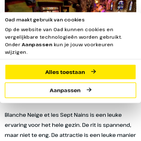
Oad maakt gebruik van cookies
Op de website van Oad kunnen cookies en
vergelijkbare technologieën worden gebruikt.
Onder
Aanpassen
kun je jouw voorkeuren
wijzigen.
Goed om te weten
Alles toestaan
Aanpassen
Geschikt voor alle leeftijden
Geen minimumlengte
Blanche Neige et les Sept Nains is een leuke
ervaring voor het hele gezin. De rit is spannend,
maar niet te eng. De attractie is een leuke manier