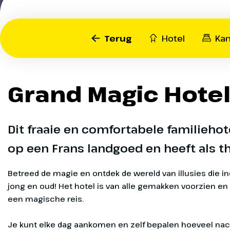
In dit land van het Disney
Zoek je favoriete vrienden
voel je de Force sterker d
Worlds of Pixar in Disneyl
Terug
Hotel
Ka
Lanceer jezelf naar de u
Duik in de kleurrijke were
van het heelal in Star War
Pixar en geniet van vrolij
Hyperspace Mountain en 
avontuurlijke attracties, 
Grand Magic Hotel
een intergalactisch avont
restaurants en Figuren ui
Star Tours. Toy Story fans
verhalen van Ratatouille, 
met hun spacecruiser e
Nemo, Cars, Toy Story en 
laserblaster Zurg te lijf in
voorbij!
Dit fraaie en comfortabele familiehot
Lightyear Laser Blast.
op een Frans landgoed en heeft als t
Betreed de magie en ontdek de wereld van illusies die 
jong en oud! Het hotel is van alle gemakken voorzien e
een magische reis.
Je kunt elke dag aankomen en zelf bepalen hoeveel nachten je wil verblijven in dit hotel. De vanaf prijs is inclusief alle dagen toegang tot de Disney Parken, maar je kunt zelf bepalen hoeveel dagen je naar Di