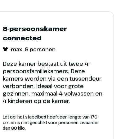
fje
fje
8-persoonskamer
connected
max. 8 personen
Ontdek de magie
Deze kamer bestaat uit twee 4-
Een voorproefje van Disney Adventure World in
persoonsfamiliekamers. Deze
Parijs onthult de opwindende wereld van
kamers worden via een tussendeur
Ontdek de magie
filmische avonturen, spectaculaire shows en
verbonden. Ideaal voor grote
ontmoetingen met je favoriete Disney Figuren.
Een voorproefje van het Disneyland Park in
gezinnen, maximaal 4 volwassen en
Parijs biedt een glimp van de betoverende
4 kinderen op de kamer.
wereld vol sprookjes, avonturen en vrolijke
Disney magie die je te wachten staat.
Let op: het stapelbed heeft een lengte van 170
cm en is niet geschikt voor personen zwaarder
dan 80 kilo.