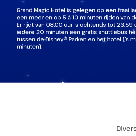
Thu
tot 
Grand Magic Hotel is gelegen op een fraai
eng
er i
een meer en op 5 à 10 minuten rijden van d
een
Er rijdt van 08.00 uur ’s ochtends tot 23.59 
Pha
iedere 20 minuten een gratis shuttlebus h
tussen de Disney® Parken en het hotel (’s
minuten).
Disney 
Magici
Disneyl
Diver