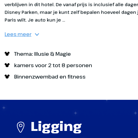
Disneyland Paris - Disney Adventur
Jessie
Disneyland Park - Orbitron
Lees meer
Wo
Fro
Thema: Illusie & Magie
e
Een
kamers voor 2 tot 8 personen
Wil
Binnenzwembad en fitness
Een 
Spri
avon
naa
get
voo
verh
ber
leve
attr
ver
Ligging
Bew
onv
top
voor