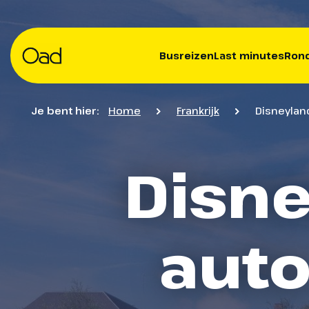
Busreizen
Last minutes
Rond
Je bent hier:
Home
Frankrijk
Disneyland
Disne
auto