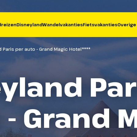
reizen
Disneyland
Wandelvakanties
Fietsvakanties
Overige
 Paris per auto - Grand Magic Hotel****
yland Par
 - Grand 