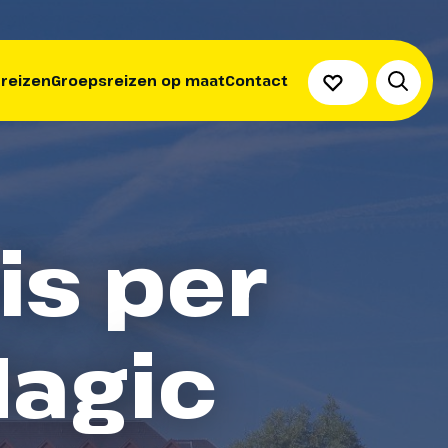
 reizen
Groepsreizen op maat
Contact
is per
Magic