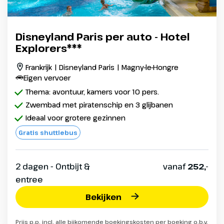
Disneyland Paris per auto - Hotel
Explorers***
Frankrijk | Disneyland Paris | Magny-le-Hongre
Eigen vervoer
Thema: avontuur, kamers voor 10 pers.
Zwembad met piratenschip en 3 glijbanen
Ideaal voor grotere gezinnen
Gratis shuttlebus
2 dagen - Ontbijt &
vanaf
252,-
entree
Bekijken
Prijs p.p. incl. alle bijkomende boekingskosten per boeking o.b.v.