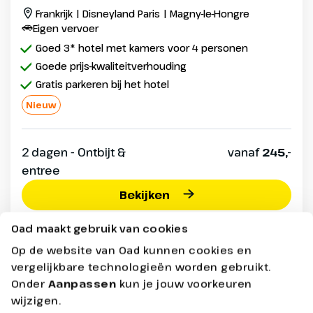
Frankrijk | Disneyland Paris | Magny-le-Hongre
Eigen vervoer
Goed 3* hotel met kamers voor 4 personen
Goede prijs-kwaliteitverhouding
Gratis parkeren bij het hotel
Nieuw
2 dagen - Ontbijt &
vanaf
245,-
entree
Bekijken
Oad maakt gebruik van cookies
Prijs p.p. incl. alle bijkomende boekingskosten per boeking o.b.v.
2 personen
Op de website van Oad kunnen cookies en
vergelijkbare technologieën worden gebruikt.
Onder
Aanpassen
kun je jouw voorkeuren
wijzigen.