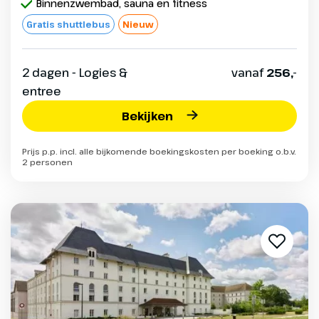
Binnenzwembad, sauna en fitness
Gratis shuttlebus
Nieuw
2 dagen - Logies &
vanaf
256,-
entree
Bekijken
Prijs p.p. incl. alle bijkomende boekingskosten per boeking o.b.v.
2 personen