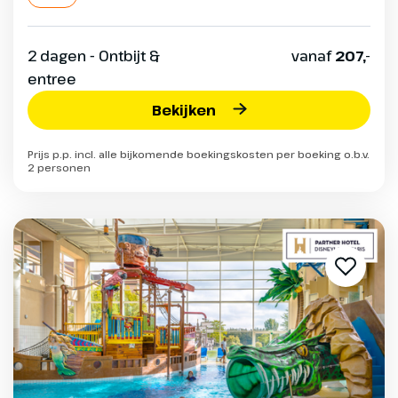
2 dagen - Ontbijt &
vanaf
207,-
entree
Bekijken
Prijs p.p. incl. alle bijkomende boekingskosten per boeking o.b.v.
2 personen