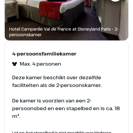
Kasteel van Doornroosje zich uitstrekken
naar de hemel.
Hotel Campanile Val de France at Disneyland Paris - 2-
persoonskamer
4-persoonsfamiliekamer
Max. 4 personen
Disneyland Paris - Mickey Mouse
Deze kamer beschikt over dezelfde
faciliteiten als de 2-persoonskamer.
Een voorproefje
De kamer is voorzien van een 2-
Disneyland Park - Main Street, U.S.A.
persoonsbed en een stapelbed en is ca. 18
m².
Let op: het stapelbed is niet geschikt voor kinderen