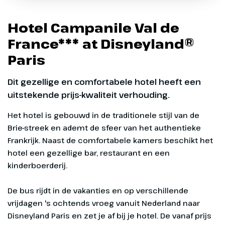
Tijd
ca. 06.35 uur
Tijd
Plaats
Utrecht
Marvel Avengers Campus
Fantasyland
Hotel Campanile Val de
Beleef het MARVEL universum
Locatie
P+R Westraven,
Een sprookjeswereld waar dromen
France*** at Disneyland®
Griffioenlaan 1
uitkomen
Paris
Oproep aan alle helden! In het nieuwe
Tijd
ca. 05.20 uur
themaland Avengers Campus in Disney
Net als in de onvergetelijke klassieke
Dit gezellige en comfortabele hotel heeft een
Adventure World beleef je als nieuwe
Disney films, brengt Fantasyland sprookjes
uitstekende prijs-kwaliteit verhouding.
rekruut machtige MARVEL missies met
en legendes uit je kindertijd tot leven. Vlieg
Superhelden als Spider-Man en Iron Man.
mee met Peter Pan, raak je weg kwijt in
Het hotel is gebouwd in de traditionele stijl van de
Alice's Curious Labyrinth of bezoek het
Brie-streek en ademt de sfeer van het authentieke
Princess Pavilion voor een vorstelijke
Frankrijk. Naast de comfortabele kamers beschikt het
ontmoeting.
hotel een gezellige bar, restaurant en een
kinderboerderij.
De bus rijdt in de vakanties en op verschillende
vrijdagen 's ochtends vroeg vanuit Nederland naar
Disneyland Paris en zet je af bij je hotel. De vanaf prijs