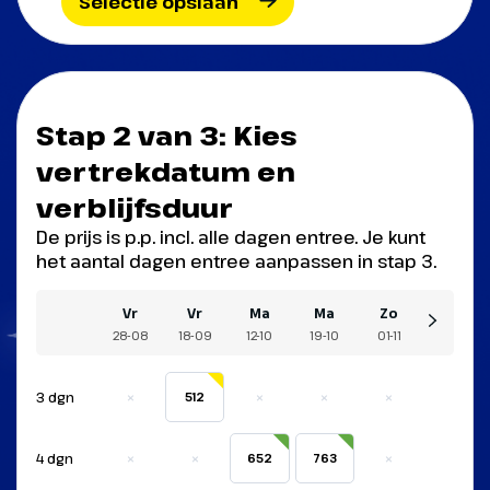
Selectie opslaan
Stap 2 van 3: Kies
vertrekdatum en
verblijfsduur
De prijs is p.p. incl. alle dagen entree. Je kunt
het aantal dagen entree aanpassen in stap 3.
Vr
Vr
Ma
Ma
Zo
28-08
18-09
12-10
19-10
01-11
×
×
×
×
3 dgn
512
×
×
×
4 dgn
652
763