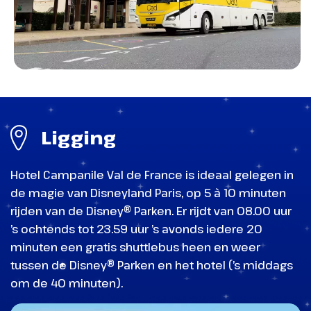
land vol spanning en geheimen!
Ligging
Hotel Campanile Val de France is ideaal gelegen in
World of Frozen
de magie van Disneyland Paris, op 5 à 10 minuten
rijden van de Disney® Parken. Er rijdt van 08.00 uur
World Premiere Plaza
’s ochtends tot 23.59 uur ’s avonds iedere 20
Disneyland Park - Meet & Greet Captain Hook
een plek vol verhalen, shows en
minuten een gratis shuttlebus heen en weer
tussen de Disney® Parken en het hotel (’s middags
avonturen
Frontierland
om de 40 minuten).
Een plek vol verhalen, shows en avonturen.
Een stad van de cowboys in het Wilde