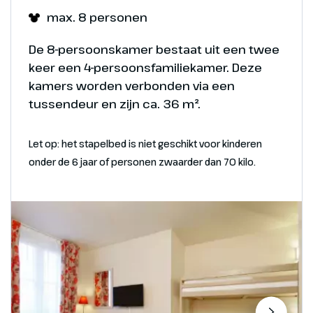
Een voorproefje van het Disneyland Park in Parijs
max. 8 personen
biedt een glimp van de betoverende wereld vol
sprookjes, avonturen en vrolijke Disney magie die
De 8-persoonskamer bestaat uit een twee
Foto's
je te wachten staat.
keer een 4-persoonsfamiliekamer. Deze
Voorproefje van de magie in Disney Adventure
kamers worden verbonden via een
World
tussendeur en zijn ca. 36 m².
Let op: het stapelbed is niet geschikt voor kinderen
Foto's
onder de 6 jaar of personen zwaarder dan 70 kilo.
Voorproefje van de magie in het Disneyland Park