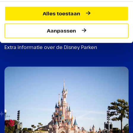
Alles toestaan
Ontdek waar de magie
van Disney tot leven
Aanpassen
komt
Extra informatie over de Disney Parken