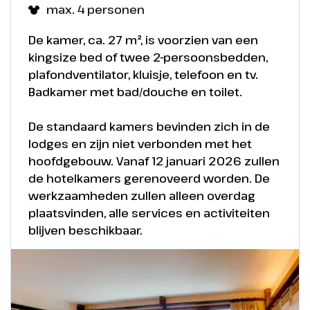
Een voorproefje van het Disneyland Park in Parijs
max. 4 personen
biedt een glimp van de betoverende wereld vol
De kamer, ca. 27 m², is voorzien van een
sprookjes, avonturen en vrolijke Disney magie die
Foto's
kingsize bed of twee 2-persoonsbedden,
je te wachten staat.
plafondventilator, kluisje, telefoon en tv.
Voorproefje van de magie in Disney Adventure
Badkamer met bad/douche en toilet.
World
De standaard kamers bevinden zich in de
lodges en zijn niet verbonden met het
Foto's
hoofdgebouw. Vanaf 12 januari 2026 zullen
Voorproefje van de magie in het Disneyland Park
de hotelkamers gerenoveerd worden. De
werkzaamheden zullen alleen overdag
plaatsvinden, alle services en activiteiten
blijven beschikbaar.