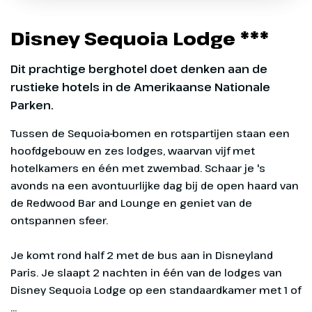
Tijd
ca. 06.35 uur
Tijd
Plaats
Utrecht
Marvel Avengers Campus
Fantasyland
Disney Sequoia Lodge ***
Beleef het MARVEL universum
Locatie
P+R Westraven,
Een sprookjeswereld waar dromen
Griffioenlaan 1
Dit prachtige berghotel doet denken aan de
uitkomen
Oproep aan alle helden! In het nieuwe
rustieke hotels in de Amerikaanse Nationale
Tijd
ca. 05.20 uur
themaland Avengers Campus in Disney
Parken.
Net als in de onvergetelijke klassieke
Adventure World beleef je als nieuwe
Disney films, brengt Fantasyland sprookjes
Tussen de Sequoia-bomen en rotspartijen staan een
rekruut machtige MARVEL missies met
en legendes uit je kindertijd tot leven. Vlieg
hoofdgebouw en zes lodges, waarvan vijf met
Superhelden als Spider-Man en Iron Man.
mee met Peter Pan, raak je weg kwijt in
hotelkamers en één met zwembad. Schaar je 's
Alice's Curious Labyrinth of bezoek het
avonds na een avontuurlijke dag bij de open haard van
Princess Pavilion voor een vorstelijke
de Redwood Bar and Lounge en geniet van de
ontmoeting.
ontspannen sfeer.
Je komt rond half 2 met de bus aan in Disneyland
Paris. Je slaapt 2 nachten in één van de lodges van
Disney Sequoia Lodge op een standaardkamer met 1 of
...