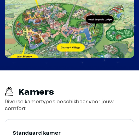
Een voorproefje
Ontdek de magie
Kamers
Een voorproefje van Disney Adventure World in
Diverse kamertypes beschikbaar voor jouw
Parijs onthult de opwindende wereld van filmische
comfort
avonturen, spectaculaire shows en ontmoetingen
met je favoriete Disney Figuren.
Ontdek de magie
Standaard kamer