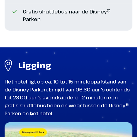
Kasteel van Doornroosje zich uitstrekken
Gratis shuttlebus naar de Disney®
naar de hemel.
Parken
Ligging
Disneyland Paris - Mickey Mouse
Het hotel ligt op ca. 10 tot 15 min. loopafstand van
de Disney Parken. Er rijdt van 06.30 uur 's ochtends
tot 23.00 uur 's avonds iedere 12 minuten een
Een voorproefje
gratis shuttlebus heen en weer tussen de Disney®
Disneyland Park - Main Street, U.S.A.
Parken en het hotel.