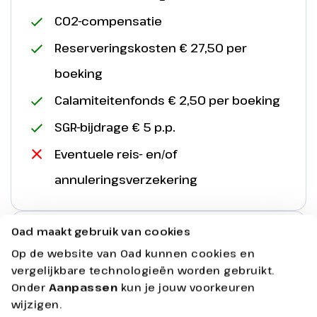
CO2-compensatie
Reserveringskosten € 27,50 per
boeking
Calamiteitenfonds € 2,50 per boeking
SGR-bijdrage € 5 p.p.
Eventuele reis- en/of
annuleringsverzekering
Oad maakt gebruik van cookies
Faciliteiten
Op de website van Oad kunnen cookies en
vergelijkbare technologieën worden gebruikt.
Meet & Greet met Disney Figuren
Onder
Aanpassen
kun je jouw voorkeuren
wijzigen.
Buffetrestaurant Hunter's Grill