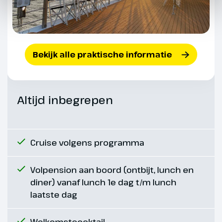
Avonds heb je de mogelijkheid
om in een kerk de nachtmis
bijwonen. Op deze speciale
avond zal er tegen middernacht
Bekijk alle praktische informatie
nog een snackbuffet worden
aangeboden.
Altijd inbegrepen
Cruise volgens programma
Volpension aan boord (ontbijt, lunch en
diner) vanaf lunch 1e dag t/m lunch
laatste dag
Welkomstcocktail