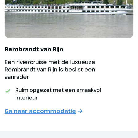
verblijven we in Rüdesheim, een
vanuit je hut belemmerd wordt en dat je het schip
geliefde toeristenoord. Dit
mogelijk alleen via een ander schip kunt bereiken
wijnplaatsje heeft van alles te
en/of verlaten.
bieden waaronder het
Niederwalddenkmal en de
bekende Drosselgasse. Een
wandeling door dit gezellige
Rembrandt van Rijn
straatje mag niet ontbreken
Een riviercruise met de luxueuze
tijdens je bezoek aan Rüdesheim.
Rembrandt van Rijn is beslist een
Aan boord kun je je inschrijven
aanrader.
voor een excursie naar
Siegfrieds Mechanisches
Ruim opgezet met een smaakvol
Musikkabinett. Hier bevindt zich
interieur
de grootste collectie en
spelende mechanische
Ga naar accommodatie
muziekinstrumenten ter wereld.