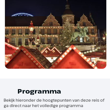
Vanaf-prijs
en kan je kennis maken met de
medepassagiers. De muzikant,
De vanaf-prijs is op basis van een tweepersoonshut
die de gehele reis meevaart, zal
op het Hoofddek.
bijdragen aan een gezellige
kerstsfeer in de lounge.
Aanvullende informatie
Drankenpakketten:
Aan boord van de schepen wordt de mogelijkheid
geboden een drankenpakket af te nemen. Op deze
manier weet je vooraf al wat je uitgeeft aan
drankjes en kom je niet voor verrassingen te staan.
Programma
Meer informatie hierover ontvang je bij je
reisbescheiden. Het afnemen van een
Bekijk hieronder de hoogtepunten van deze reis of
drankenpakket is niet verplicht.
Dag 2
ga direct naar het volledige programma