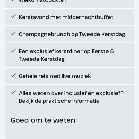
Dag 6
Kerstavond met middernachtbuffet
Eerste Kerstdag: Koblenz –
Bonn
Champagnebrunch op Tweede Kerstdag
Vandaag staat de hele dag in het
teken van Kerstmis. Terwijl je
Een exclusief kerstdiner op Eerste &
rondkijkt in het centrum van
Tweede Kerstdag
Bonn is aan boord de
keukenbrigade druk in de weer
Gehele reis met live muziek
met de voorbereidingen voor
een overheerlijk kerstdiner. Ter
Alles weten over inclusief en exclusief?
verhoging van de kerstsfeer
Bekijk de praktische informatie
wordt het dragen van feestelijke
kleding zeer gewaardeerd.
Goed om te weten
Hoogtepunt
Historisch Bonn