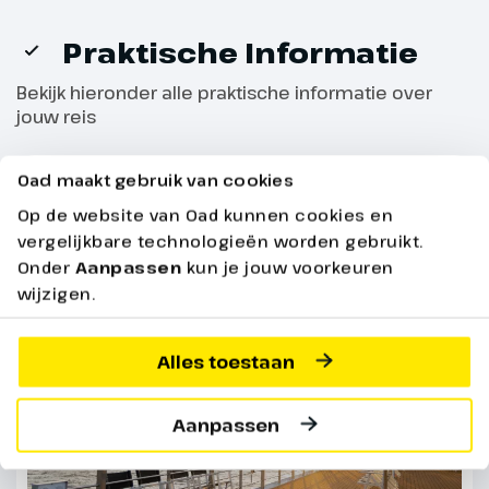
Praktische Informatie
Bekijk hieronder alle praktische informatie over
jouw reis
Oad maakt gebruik van cookies
De volledige reis
Op de website van Oad kunnen cookies en
vergelijkbare technologieën worden gebruikt.
Dag 5
Onder
Aanpassen
kun je jouw voorkeuren
wijzigen.
Rüdesheim – Koblenz
Alles toestaan
Deze ochtend passeren we
herhaaldelijk de Loreley en
Aanpassen
leggen we tijdens de lunch in
Koblenz aan. Hier zullen we de
kerstnacht doorbrengen. ’s