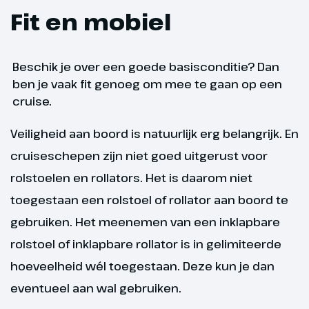
Fit en mobiel
Na de champagnebrunch
arriveren we in Keulen. Een
bezoek aan de Keulse Dom is één
Beschik je over een goede basisconditie? Dan
van de vele mogelijkheden om de
ben je vaak fit genoeg om mee te gaan op een
middag in deze metropool door
cruise.
te brengen. 's Avonds is er aan
boord een bruisend
Veiligheid aan boord is natuurlijk erg belangrijk. En
afscheidsfeest.
cruiseschepen zijn niet goed uitgerust voor
Hoogtepunt
rolstoelen en rollators. Het is daarom niet
Keulse Dom in Keulen
toegestaan een rolstoel of rollator aan boord te
gebruiken. Het meenemen van een inklapbare
rolstoel of inklapbare rollator is in gelimiteerde
hoeveelheid wél toegestaan. Deze kun je dan
eventueel aan wal gebruiken.