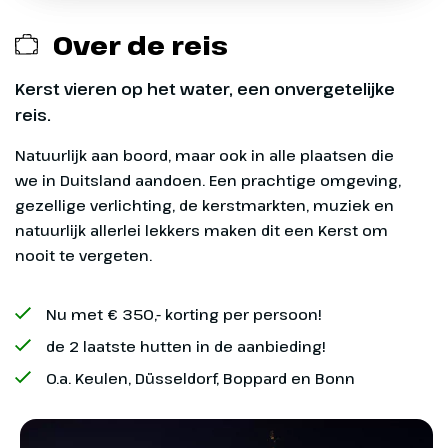
Over de reis
Exclusief
Kerst vieren op het water, een onvergetelijke
reis.
Vervoer van en naar schip aan de Rijnkade in
Dag 1
Arnhem. (Informatie over eventuele
Natuurlijk aan boord, maar ook in alle plaatsen die
parkeermogelijkheden nabij de Rijnkade ontvangt
we in Duitsland aandoen. Een prachtige omgeving,
u bij de reisbescheiden)
Arnhem – Düsseldorf
gezellige verlichting, de kerstmarkten, muziek en
natuurlijk allerlei lekkers maken dit een Kerst om
Excursies (aan boord te boeken en betalen)
Vanaf 08.00 uur heten wij je van
nooit te vergeten.
harte welkom aan boord van de
Verzekeringen
geheel in kerstsfeer gehulde
Nu met € 350,- korting per persoon!
Rembrandt van Rijn. Om 9.30 uur
Fooien
lichten wij het anker en zetten
de 2 laatste hutten in de aanbieding!
koers naar Düsseldorf, waar wij in
O.a. Keulen, Düsseldorf, Boppard en Bonn
de loop van de avond zullen
arriveren. Onderweg wordt de
bemanning aan je voorgesteld