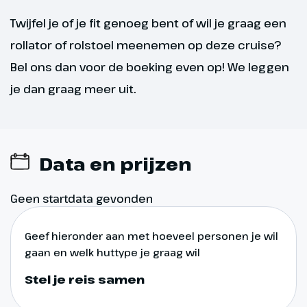
Twijfel je of je fit genoeg bent of wil je graag een
rollator of rolstoel meenemen op deze cruise?
Bel ons dan voor de boeking even op! We leggen
je dan graag meer uit.
Dag 8
Data en prijzen
Keulen – Arnhem
Al vroeg verlaten we de Domstad
Geen startdata gevonden
en varen we richting Arnhem
waar we na een heerlijke lunch
Geef hieronder aan met hoeveel personen je wil
om 14.00 uur afscheid van je
gaan en welk huttype je graag wil
nemen. Je zal nog lang
Stel je reis samen
terugdenken aan deze
bijzondere kerstreis.