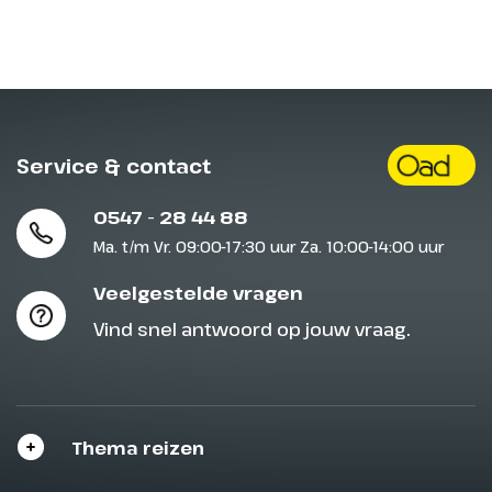
Alcoholconsumptie is toegestaan vanaf 21
jaar.
Toegang tot het casino is vanaf 18 jaar.
Service & contact
De hoofdboeker moet minimaal 21 jaar zijn.
Passagiers onder de 18 jaar moeten
0547 - 28 44 88
worden vergezeld door een ouder of
Ma. t/m Vr. 09:00-17:30 uur Za. 10:00-14:00 uur
voogd.
Veelgestelde vragen
Vind snel antwoord op jouw vraag.
Wat is standaard inbegrepen
Thema reizen
Hier is een kort overzicht van wat standaard