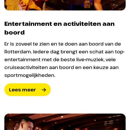
worden toegelaten.
Entertainment en activiteiten aan
boord
Kinderfaciliteiten
Er is zoveel te zien en te doen aan boord van de
De minimumleeftijd voor kinderen aan boord is
Rotterdam. Iedere dag brengt een schat aan top-
afhankelijk van het vaargebied: 6 of 12 maanden.
entertainment met de beste live-muziek, vele
Club HAL
biedt een kinderprogramma onder
cruiseactiviteiten aan boord en een keuze aan
toezicht van ervaren medewerkers.
sportmogelijkheden.
Dag 8
Lees meer
Aankomst Rotterdam
Huisdieren
Om 07.00 uur kom je aan in de
Op de schepen van Holland America Line zijn enkel
haven van Rotterdam waar deze
assistentiedieren toegestaan, zoals dieren die
cruise eindigt.
speciaal zijn getraind om hulp te bieden aan