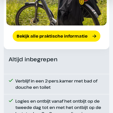
Dag 4
Merano - Bozen
37 km
Jouw dag begint relaxed met
Bekijk alle praktische informatie
een route over vlakke fietspaden
naar Andrian, gelegen in het
Etschtal. Dit is één van de
Altijd inbegrepen
kleinste gemeenten van Zuid-
Tirol en wordt gekenmerkd door
wijngaarden en boomgaarden.
Ook kom je bij het Slot
Verblijf in een 2-pers.kamer met bad of
Sigmundskron. Dit eeuwenoude
douche en toilet
kasteel met bijbehorende
vestingwerken herbergt
Logies en ontbijt vanaf het ontbijt op de
momenteel een bergmuseum.
tweede dag tot en met het ontbijt op de
De route eindigt in