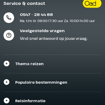
Service & contact
Nauders en naar huis
0547 - 28 44 88
De laatste dag van jouw vakantie
Ma. t/m Vr. 09:00-17:30 uur Za. 10:00-14:00 uur
is aangebroken. Na het ontbijt ga
je op eigen gelegenheid naar het
Veelgestelde vragen
centrale verzamelpunt in Riva of
Vind snel antwoord op jouw vraag.
Arco en stap je in de bus die je
terug naar Nauders brengt.
Thema reizen
Populaire bestemmingen
Reisinformatie