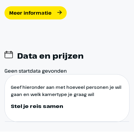
waard om deze elegante stad te
ontdekken. In het centrum zijn
Meer informatie
nog diverse historische
gebouwen die versierd zijn met
prachtige fresco’s uit de
renaissance. Bezienswaardig is
ook de Piazza Duomo en de
Data en prijzen
fontein van Neptunus. (ca. 61 km)
Geen startdata gevonden
Geef hieronder aan met hoeveel personen je wil
gaan en welk kamertype je graag wil
Stel je reis samen