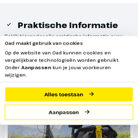
Middeleeuwen zoals het Kurhaus
en het theater. Maar het is ook
heerlijk slenteren door de
Praktische Informatie
arcaden en steegjes van
Steinach, de oudste stadswijk.
Bekijk hieronder alle praktische informatie over
jouw reis
Oad maakt gebruik van cookies
(ca. 36 km)
Op de website van Oad kunnen cookies en
vergelijkbare technologieën worden gebruikt.
De volledige reis
Onder
Aanpassen
kun je jouw voorkeuren
wijzigen.
Alles toestaan
Aanpassen