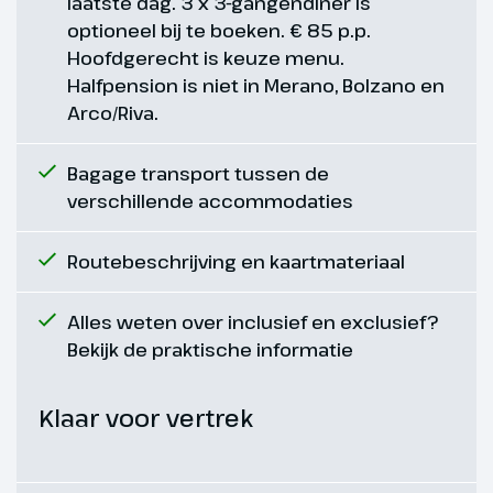
laatste dag. 3 x 3-gangendiner is
Bozen/Bolzano. In Bozen zie je
optioneel bij te boeken. € 85 p.p.
een fascinerende cultuurmix
Hoofdgerecht is keuze menu.
door een sterke vermenging van
Halfpension is niet in Merano, Bolzano en
de Italiaanse en Duitse cultuur.
Arco/Riva.
De historische stadskern was
eeuwenlang het trefpunt van
Bagage transport tussen de
Duitse en Italiaanse handelaars
verschillende accommodaties
en momenteel is het een
levendig en modern centrum.
Routebeschrijving en kaartmateriaal
Geniet na afloop van jouw
fietstocht van deze bijzondere
Alles weten over inclusief en exclusief?
sfeer. (ca. 37 km)
Bekijk de praktische informatie
Hoogtepunt
Klaar voor vertrek
Cultuurmix in Bozen