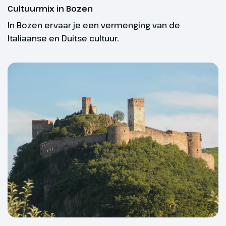
vlakbij het drielandenpunt en als
Cultuurmix in Bozen
je het meer voor het eerst ziet,
In Bozen ervaar je een vermenging van de
kijk je jouw ogen uit. In het
Italiaanse en Duitse cultuur.
midden van het meer bevindt
zich namelijk een kerktoren.
Deze toren herinnert aan het
dorpje Graun dat met de bouw
van het stuwmeer onder water is
komen te staan. Vanaf dit
pittoreske meer fiets je door
Laatsch en Glurns met als
eindpunt Schlanders. Schlanders
ligt in Zuid-Tirol en hier vind je de
hoogste kerktoren van Tirol, de
Onze fietsreizen zijn er in verschillende niveaus
90 meter hoge toren van de
zodat er voor iedereen een leuke fietsreis te vinden
Pfarrkirche Maria Himmelfahrt.
is. De sterren geven je een indicatie van het
(ca. 57 km)
fietsniveau:
★☆☆ Fietsroutes in overwegend vlak terrein met