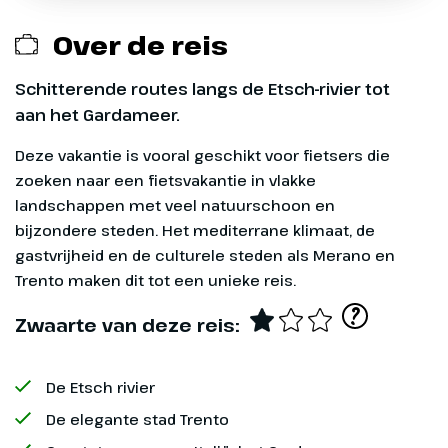
Overige maaltijden
Over de reis
Uitgaven van persoonlijke aard
Schitterende routes langs de Etsch-rivier tot
aan het Gardameer.
Toeristenbelasting
Deze vakantie is vooral geschikt voor fietsers die
Dag 1
Transfer vanaf Riva of Arco naar Nauders excl.
zoeken naar een fietsvakantie in vlakke
eigen fiets € 60,-
landschappen met veel natuurschoon en
Nauders
bijzondere steden. Het mediterrane klimaat, de
Transfer incl. eigen fiets vanaf Riva of Arco naar
gastvrijheid en de culturele steden als Merano en
Wil je graag een fiets huren voor je fietsvakantie?
Op eigen gelegenheid reis je naar
Nauders € 99,-. Uw fiets wordt gelijktijdig (in een
Trento maken dit tot een unieke reis.
Op veel van onze reizen is dat mogelijk. Je
Oostenrijk waar je de eerste
aanhangwagen) vervoerd naar Nauders.
?
huurfiets staat dan voor je klaar in het (eerste)
nacht doorbrengt in jouw hotel in
Zwaarte van deze reis:
hotel en bij de receptie ontvang je je sleutels. Je
Nauders. Parkeren is gratis (niet
kunt vaak kiezen uit een citybike, hybride bike of
bewaakte parkeerplaats).
De Etsch rivier
een e-bike. Eventueel met fietstassen.
Ter plaatse ontvangt je de
papieren reisbescheiden voor de
De elegante stad Trento
Optioneel bij te boeken
komende dagen en eventueel