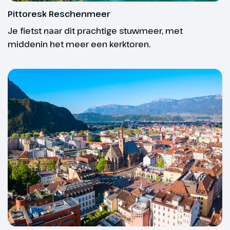
Pittoresk Reschenmeer
Je fietst naar dit prachtige stuwmeer, met
middenin het meer een kerktoren.
Dag 2
Nauders -
In het verkeer ben je als fietser kwetsbaarder. Het
Schlanders/Naturns
is daarom slim om tijdens het fietsen een helm te
57 km
dragen.
Na het ontbijt vertrek je voor
jouw eerste fietstocht. Vanaf
Nauders rijd je naar het
Fietsniveaus
Reschenmeer. Dit stuwmeer ligt