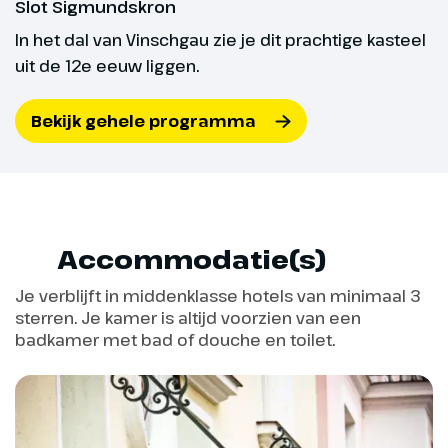
Slot Sigmundskron
Hoogtepunt
af en toe een lichte stijging of daling. Met een
In het dal van Vinschgau zie je dit prachtige kasteel
normale conditie kun je deze reis prima boeken.
Pittoresk
uit de 12e eeuw liggen.
★★☆ Fietsroutes in vlak tot heuvelachtig terrein
Reschenmeer
met af en toe een stevige stijging of daling. Op
Bekijk gehele programma
deze fietsreis fiets je ook langere afstanden (> 50
km). Een goede conditie en voldoende fietservaring
is daarom belangrijk.
★★★ Fietsroutes in glooiend tot heuvelachtig
terrein met regelmatig een stevige stijging of
daling. Op deze fietsreis fiets reis je regelmatig
Accommodatie(s)
langere afstanden (>50 km). Met een uitstekende
Je verblijft in middenklasse hotels van minimaal 3
conditie en voldoende fietservaring kun je deze
sterren. Je kamer is altijd voorzien van een
reis boeken.
badkamer met bad of douche en toilet.
Dag 3