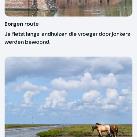
landhuizen die in vorige eeuwen
door jonkers werden bewoond.
Het open landschap waar je door
Borgen route
fietst wordt onderbroken door
Je fietst langs landhuizen die vroeger door jonkers
plaatsen als Ten Boer, Stedum en
werden bewoond.
Loppersum. De eerste borg is
Rusthoven en aansluitend kom je
bij Borg Ekenstein. Je fietst door
naar zeedijk, Roodeschool en de
blauw-witte toren van
Uithuizermeeden. Aan het einde
In het verkeer ben je als fietser kwetsbaarder. Het
van de route kom je bij twee
is daarom slim om tijdens het fietsen een helm te
fraaie Borgen, de Rensumaborg
dragen.
en de Menkemaborg. (ca. 54 km)
Hoogtepunt
Fietsniveaus
Borgen route