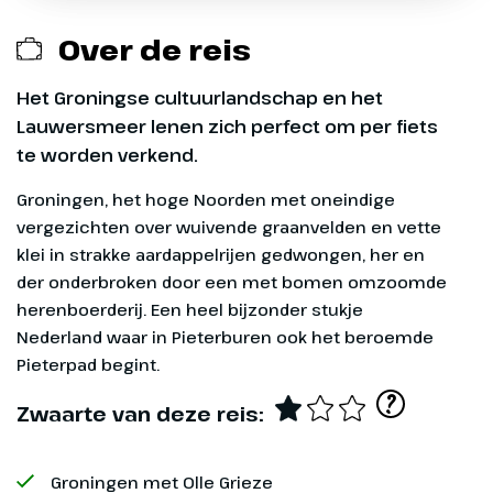
Over de reis
Het Groningse cultuurlandschap en het
Lauwersmeer lenen zich perfect om per fiets
Dag 1
te worden verkend.
Naar Groningen
Groningen, het hoge Noorden met oneindige
vergezichten over wuivende graanvelden en vette
Op eigen gelegenheid reis je naar
klei in strakke aardappelrijen gedwongen, her en
Groningen. Indien je tijdig
der onderbroken door een met bomen omzoomde
Wil je graag een fiets huren voor je fietsvakantie?
aankomt heb je alle tijd om deze
herenboerderij. Een heel bijzonder stukje
Op veel van onze reizen is dat mogelijk. Je
stad te ontdekken. Zo kan je de
Nederland waar in Pieterburen ook het beroemde
huurfiets staat dan voor je klaar in het (eerste)
Martinitoren beklimmen of rustig
Pieterpad begint.
hotel en bij de receptie ontvang je je sleutels. Je
een terrasje pakken op de
?
kunt vaak kiezen uit een citybike, hybride bike of
Vismarkt.
Zwaarte van deze reis:
een e-bike. Eventueel met fietstassen.
Optioneel
Groningen met Olle Grieze