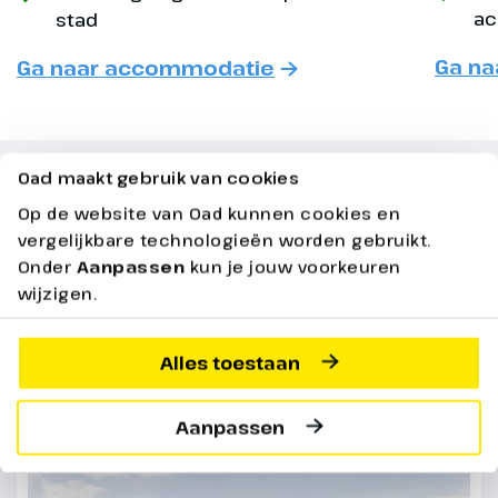
fietst een heel stuk rond
ac
stad
Nationaal Park Lauwersmeer en
Ga n
Ga naar accommodatie
via Zoutkamp ga je naar het
monumentale wierdendorp
Niehove. Net voor aankomst in
Zuidhorn zie je nog de
Oad maakt gebruik van cookies
Piloersemaborg. (ca. 41 km)
Praktische Informatie
Op de website van Oad kunnen cookies en
vergelijkbare technologieën worden gebruikt.
Bekijk hieronder alle praktische informatie over
Onder
Aanpassen
kun je jouw voorkeuren
jouw reis
wijzigen.
Alles toestaan
De volledige reis
Aanpassen