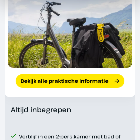
Dag 5
Zuidhorn - Groningen
54 km
De laatste rit neemt je mee door
het Westerkwartier. Dit
landschap heeft kleine
weilanden met houtsingels en
Bekijk alle praktische informatie
een moerasgebied met
hoogveen. De tocht door het
Groningse coulisselandschap is
afwisselend en brengt je door de
Altijd inbegrepen
Kop van Drenthe en langs het
Paterswoldse meer terug naar
Groningen. (ca. 54 km)
Verblijf in een 2-pers.kamer met bad of