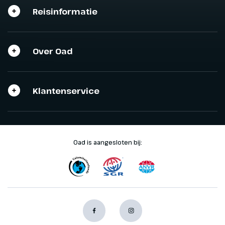
Reisinformatie
Sluit het programma
Sluiten
Sluiten
Over Oad
Klantenservice
Oad is aangesloten bij: