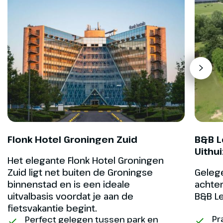
Dag 4
Flonk Hotel Groningen Zuid
B&B L
Uithu
Anjum - Zuidhorn
Het elegante Flonk Hotel Groningen
41 km
Zuid ligt net buiten de Groningse
Geleg
binnenstad en is een ideale
achter
Vanaf Anjum zie je links het open
uitvalbasis voordat je aan de
B&B L
water van het Lauwersmeer en
fietsvakantie begint.
rechts de groene weides. Je
Pr
Perfect gelegen tussen park en