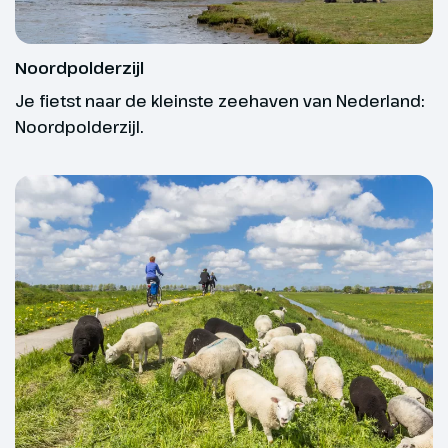
Noordpolderzijl
Je fietst naar de kleinste zeehaven van Nederland:
Noordpolderzijl.
Dag 3
Onze fietsreizen zijn er in verschillende niveaus
zodat er voor iedereen een leuke fietsreis te vinden
Uithuizen - Anjum
is. De sterren geven je een indicatie van het
56 km
fietsniveau:
★☆☆ Fietsroutes in overwegend vlak terrein met