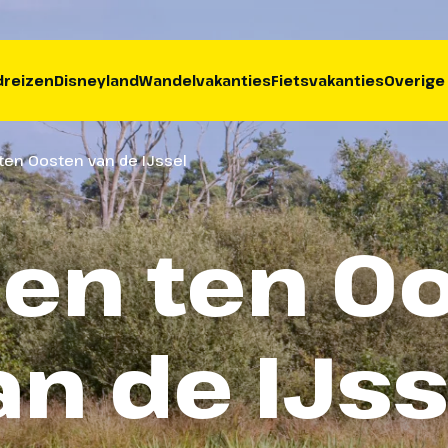
reizen
Disneyland
Wandelvakanties
Fietsvakanties
Overige
 ten Oosten van de IJssel
sen ten O
an de IJss