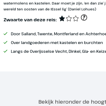
Naar Veth
Dag 1
watermolens en kastelen. Daar moet je zijn, ‘en dan zie’ j
wereld ten oosten van de IEssel lig’ (Daniel Lohues)
Je reist op e
?
zo’n 9 km bui
Zwaarte van deze reis:
komende nacht
gevestigd in
Door Salland, Twente, Montferland en Achterho
Optioneel
Over landgoederen met kastelen en burchten
Langs de Overijsselse Vecht, Dinkel, Gla- en Kei
Bagageservi
Bekijk hieronder de hoog