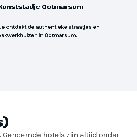
tsen een helm te dragen.
Kunststadje Ootmarsum
Je ontdekt de authentieke straatjes en
vakwerkhuizen in Ootmarsum.
)
l. Genoemde hotels zijn altijd onder
 in verschillende niveaus zodat er voor