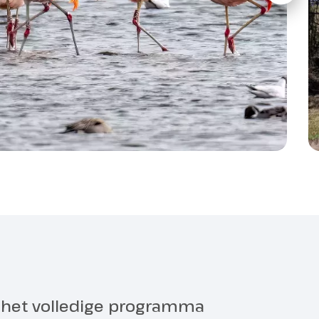
citybike, hybride bike of een e-bike.
en.
is? Dan is het natuurlijk niet handig steeds je
r het volledige programma
jouwen. Die nemen we je dan ook graag uit