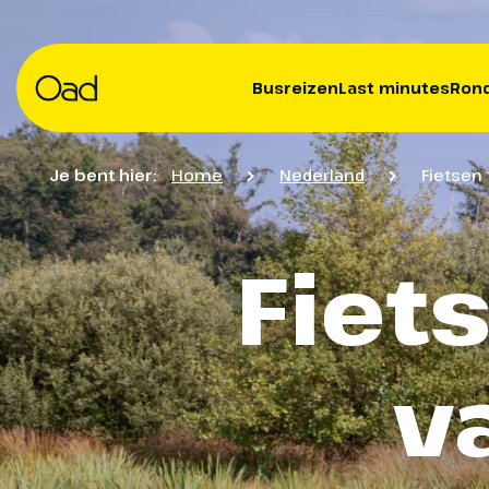
Busreizen
Last minutes
Rond
Je bent hier:
Home
Nederland
Fietsen
Fiet
v