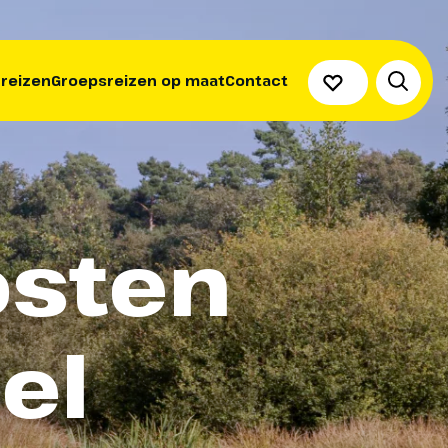
 reizen
Groepsreizen op maat
Contact
osten
el