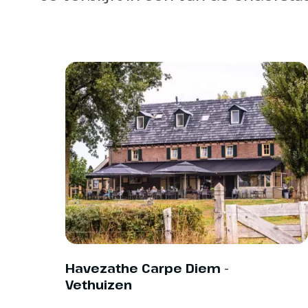
Haaksber
Dag 4
74 km
Er wacht een
landgoed van 
stroomgebied
fraaie Buurse
de laatste s
Losser duikt 
heide, zandv
Lutterzand s
langs Landgo
eeuwenoude 
het typische 
het einddoel
Havezathe Carpe Diem -
Ootmarsum. (
Vethuizen
Hoogtepu