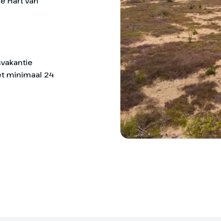
e Hart van
kunt vaak kiezen uit een 
Uitgaven van persoonl
t of 's-Gravenvoeren
Eventueel met fietstass
genheid ga je naar jouw hotel in
svakantie
 ’s-Gravenvoeren. Je wordt
met minimaal 24
 koffie en vlaai en heeft de tijd
 stad van Nederland te bekijken
Bij de Vierlanden Vennb
ling te maken door de Voerstreek
maken per E-BIKE of een
Onderdelen van de rout
Toeslag
halfpension
Fietsvakantie
ce
Vierlanden
Boek je een fiets-rondre
Vennbahn Tour
koffer mee te moeten s