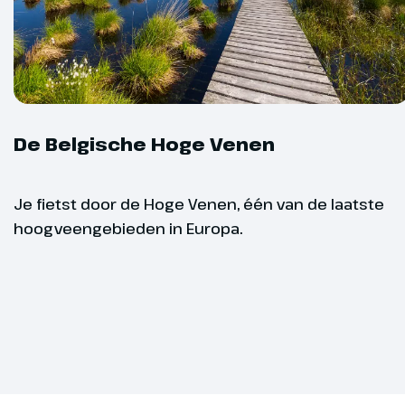
Maastrich
Dag 2
De Belgische Hoge Venen
Eupen
47 km
Je fietst door de Hoge Venen, één van de laatste
hoogveengebieden in Europa.
Vanaf jouw hot
je via Hombo
Raeren staat
pottenbakke
eindpunt van
schitterend 
en prachtige 
Fietsniveau