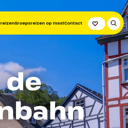
 reizen
Groepsreizen op maat
Contact
 de
nnbahn