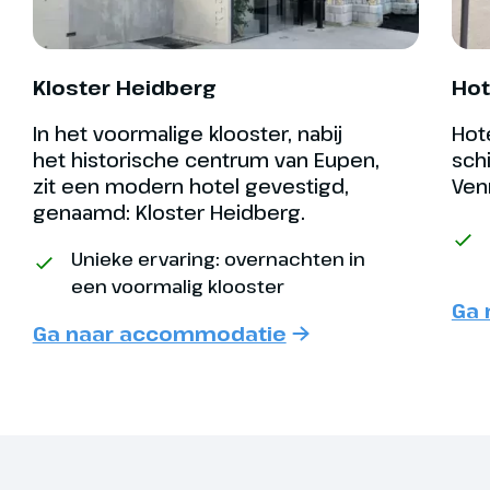
n langs de Montenauer
 met als eindpunt Sankt Vith. In
aat de Bücheltoren, het enige
Kloster Heidberg
Hot
gedenkteken dat overeind is
 nadat de stad door de oorlog
In het voormalige klooster, nabij
Hote
d. (ca. 61 km)
het historische centrum van Eupen,
schi
zit een modern hotel gevestigd,
Ven
nt
genaamd: Kloster Heidberg.
De Belgische Hoge
Unieke ervaring: overnachten in
Venen
een voormalig klooster
Ga 
Ga naar accommodatie
 - Clervaux
rijd je naar Luxemburg over het