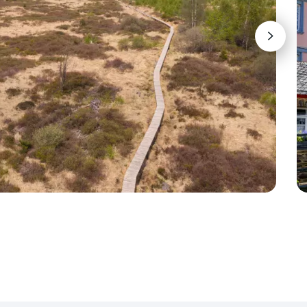
citybike, hybride bike of een e-bike.
ijke aard
en.
ahn Tour adviseren wij je om deze reis te
 hybridefiets met minimaal 24 versnellingen.
e bestaan uit zwaardere beklimmingen.
is? Dan is het natuurlijk niet handig steeds je
jouwen. Die nemen we je dan ook graag uit