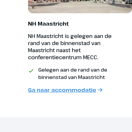
bij Waimes e
hammenrokerij
Sankt Vith st
NH Maastricht
historische 
blijven staan
NH Maastricht is gelegen aan de
verwoest wer
rand van de binnenstad van
Maastricht naast het
Hoogtepu
conferentiecentrum MECC.
Gelegen aan de rand van de
binnenstad van Maastricht
Ga naar accommodatie
Sankt Vith
Dag 4
32 km
Vanaf België 