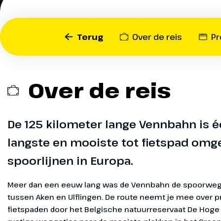
langste 
mooiste
Terug
Over de reis
P
omgebo
spoorlijn
Over de reis
fietspad.
De 125 kilometer lange Vennbahn is é
Deze route volgt de histo
spoorwegverbinding tuss
langste en mooiste tot fietspad o
Ulflingen, en leidt je door 
spoorlijnen in Europa.
natuurreservaat De Hoge 
wegen in het Groene Hart 
Exclusief
Fietshuur
Meer dan een eeuw lang was de Vennbahn de spoorweg
avontuurlijke fietservaring
tussen Aken en Ulflingen. De route neemt je mee over p
fietspaden door het Belgische natuurreservaat De Hog