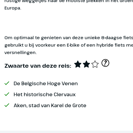
rustige weggetjes naar de mooiste plekken in het Groen
Europa.
Maastrich
Dag 1
Op eigen gele
Om optimaal te genieten van deze unieke 8-daagse fiet
Maastricht of
gebruikt u bij voorkeur een E-bike of een hybride fiets 
ontvangen met
versnellingen.
om de oudste
Overige
of een wande
?
Zwaarte van deze reis:
in België.
informatie
Optioneel
De Belgische Hoge Venen
Het historische Clervaux
Aken, stad van Karel de Grote
Bagageservi