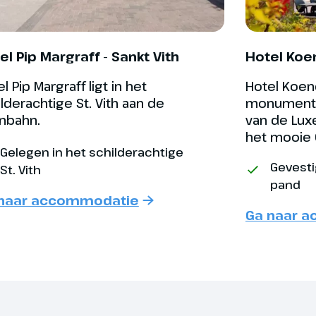
el Pip Margraff - Sankt Vith
Hotel Koe
l Pip Margraff ligt in het
Hotel Koen
lderachtige St. Vith aan de
monumentaa
nbahn.
van de Lu
het mooie 
Gelegen in het schilderachtige
Gevest
St. Vith
pand
naar accommodatie
Ga naar 