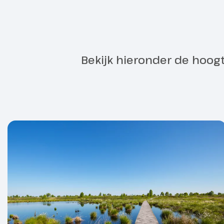
Bekijk hieronder de hoog
Optioneel
Optioneel
Veilig op de 