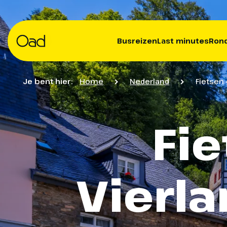
Busreizen
Last minutes
Rond
Je bent hier:
Home
Nederland
Fietsen
Fi
Vierl