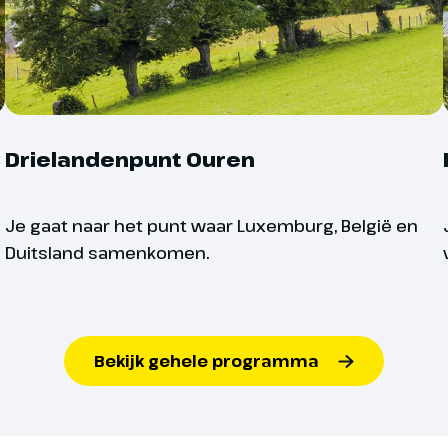
slim om tijdens het fie
Vennbahn Tour
Bij boeking opgeven. E-
Bike huur man
t / 's-Gravenvoeren -
Drielandenpunt Ouren
Je gaat naar het punt waar Luxemburg, België en
Duitsland samenkomen.
el fiets je al snel in België en rijd
urg en Moresnet naar Raeren. In
 een burcht waar momenteel een
rsmuseum gevestigd is. Jouw
daag is Eupen. Eupen is een
Bekijk gehele programma
stadje met historische gebouwen
natuur. (ca. 60-47 km)
s
Onze fietsreizen zijn er