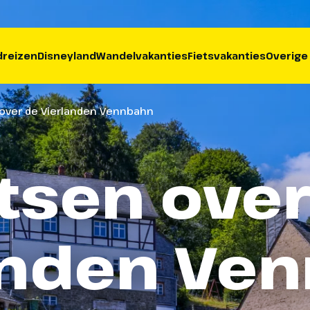
reizen
Disneyland
Wandelvakanties
Fietsvakanties
Overige
 over de Vierlanden Vennbahn
etsen over
anden Ve