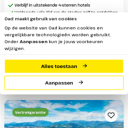
Verblijf in uitstekende 4-sterren hotels
Voldoende vrije tijd om de steden zelf te ontdekken
Oad maakt gebruik van cookies
Veel entrees inbegrepen
Op de website van Oad kunnen cookies en
Nieuw
Oad Reisleiding
Max. 25 pers.
vergelijkbare technologieën worden gebruikt.
Onder
Aanpassen
kun je jouw voorkeuren
7 dagen - Logies en
vanaf
1899,-
wijzigen.
ontbijt
Bekijken
Alles toestaan
Prijs p.p. incl. alle bijkomende boekingskosten per boeking o.b.v.
Aanpassen
2 personen
Vertrekgarantie