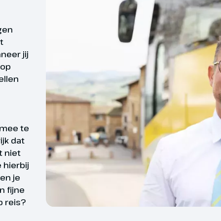
georganiseerde reis is d
st als gevangenis voor geallieerde
deelnemers. Toch willen
nen. Die deden er alles aan om te
rgen
Daarom bieden wij reize
aarbij vooral de Nederlanders
t
ren. In het museum zijn veel
reizen waarvan wij op 
eer jij
 zien die tijdens de
zekerheid kunnen zegge
 op
spogingen werden gebruikt.
ellen
gevallen kan het zijn d
ingetrokken. Bijv. door
oorzaken buiten onze i
ar Weimar, deze stad was korte tijd
 mee te
dstad van Duitsland. Geen enkele
ijk dat
Bij data en prijzen zie j
e stad heeft zoveel Duitse en
t niet
tuurgeschiedenis; in Weimar
hierbij
unstwerken en ideeën die
en je
er de hele wereld zijn verspreid.
 fijne
amen uit het verleden zijn nog
 reis?
ig in Weimar, zoals Goethe en Bach.
l
Beschik je over een goe
d is hierdoor een