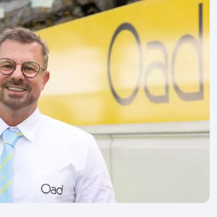
at altijd afhankelijk van het aantal
 we je zoveel mogelijk garantie bieden.
n aan met ‘gegarandeerd vertrek’. Dit zijn
basis van geschiedenis en ervaring met 99%
n dat ze doorgaan. Slechts in zeer zeldzame
at een garante reis alsnog moet worden
 een grote annulering of reisbeperkende
nvloedsfeer.
e of deze reis vertrekgarantie heeft.
de basisconditie? Dan ben je fit genoeg