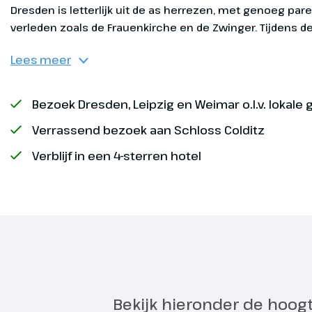
sep
Duitsland ve
ops
aan bij ons h
nachten verbl
¹ O
Op
sep
Lees meer
ops
¹ O
Op
Bezoek Dresden, Leipzig en Weimar o.l.v. lokale 
sep
ops
Verrassend bezoek aan Schloss Colditz
Exclusief
¹ O
Verblijf in een 4-sterren hotel
sep
² D
ops
Oos
Slo
Leipzig
Dag 2
We gaan naar 
schreef Joha
Bekijk hieronder de hoog