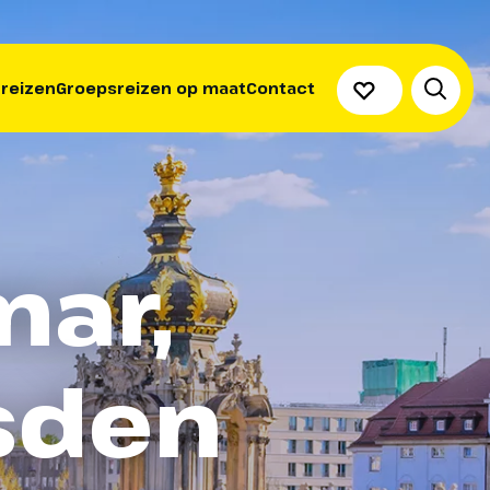
 reizen
Groepsreizen op maat
Contact
mar,
esden