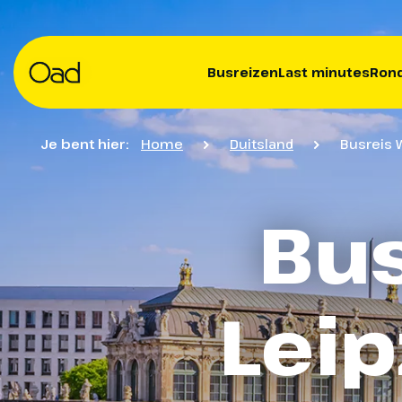
Busreizen
Last minutes
Rond
Je bent hier:
Home
Duitsland
Busreis 
Bus
Leip