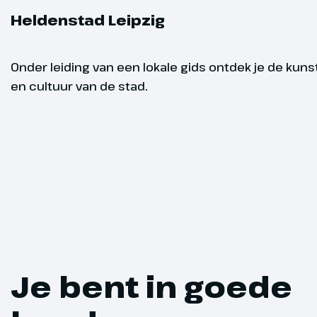
Minimum aantal deelnem
Heldenstad Leipzig
deelnemers
Onder leiding van een lokale gids ontdek je de kuns
en cultuur van de stad.
Altenburg 
Dag 3
Vanochtend 
als 'Skaat-stad
bezienswaard
Altenburg (€
een schnapp
compacte en 
woensdag de
mooie route 
Je bent in goede
Slot Colditz (
Gegarandee
kasteel, het 
verhaal. Tij