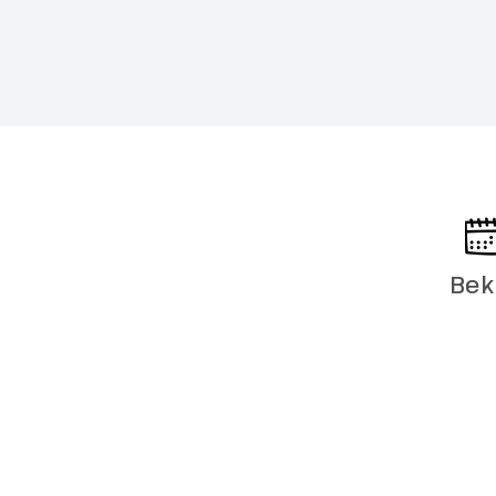
werelderfgoe
smalle straa
schrijvers, m
allemaal. Sa
een stadstou
stad. 's Midda
verkennen of
voormalige 
Hoogtepu
Bek
Dresden
Dag 5