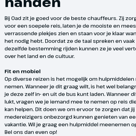
handen
vertrek
dit slot dien
krijgsgevange
Bij Oad zit je goed voor de beste chauffeurs. Zij zo
ontsnappen w
voor een soepele reis, laten je de mooiste en mees
succesvol wa
verrassende plekjes zien en staan voor je klaar wann
voorwerpen te
het nodig hebt. Doordat ze de taal spreken en vaak
ontsnapping
dezelfde bestemming rijden kunnen ze je veel vert
over het land en de cultuur.
Weimar
Dag 4
Fit en mobiel
Wij rijden na
Op diverse reizen is het mogelijk om hulpmiddelen
zelfs de hoof
nemen. Wanneer je dit graag wilt, is het wel belangr
andere Duits
je deze zelf in- en uit de bus kunt laden. Wanneer di
Europese cul
lukt, vragen we je iemand mee te nemen op reis die 
ontstonden k
kan helpen. Dit doen we om ervoor te zorgen dat jij 
vervolgens ov
medereizigers onbezorgd kunnen genieten van een
Belangrijke n
vakantie. Wil je graag een hulpmiddel meenemen op
altijd levend
Fit en mobie
Bel ons dan even op!
De binnensta