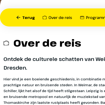
Meer dan 30 jaar na de va
ops
Oost-Duitsland een boeie
¹ O
geschiedenis, prachtige n
Op
sep
Terug
Over de reis
Program
bruisende steden. Je kunt
ops
wederopbouw van Dresde
¹ O
metropool Leipzig ontdek
Op
sep
historische charme van W
Over de reis
ops
verblijft in het 4-sterrenh
¹ O
ideale uitvalsbasis om al
Op
sep
van Oost-Duitsland te ver
ops
Ontdek de culturele schatten van Wei
¹ O
Dresden.
Op
sep
ops
Hier vind je een boeiende geschiedenis, in combinatie met een prachtige natuur en bruisende steden. In Weimar, de stad van Goethe en Schiller, lijkt het alsof de tijd heeft stilgestaan. Leipzig is een moderne en bruisende metropool en natuurlijk de muziekstad van
¹ O
Heenreis
Dag 1
Op
sep
ops
Op het overst
een kopje kof
¹ O
Op