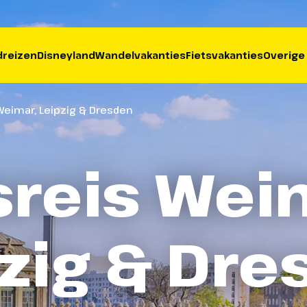
reizen
Disneyland
Wandelvakanties
Fietsvakanties
Overige
Weimar, Leipzig & Dresden
reis Wei
zig & Dr