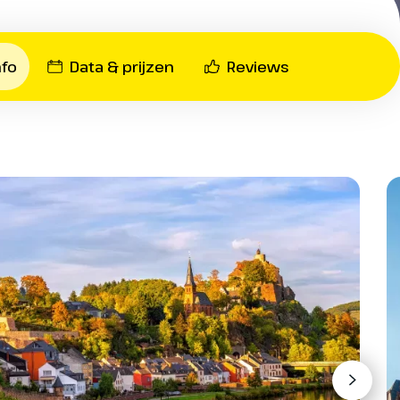
waakt) of € 5 per dag (garage)
hrijving en kaart (Nederlandstalig)
nfo
Data & prijzen
Reviews
 27,50 per boeking
2,50 per boeking
ren voor je fietsvakantie? Op veel van
jk. Je huurfiets staat dan voor je klaar
bij de receptie ontvang je je sleutels. Je