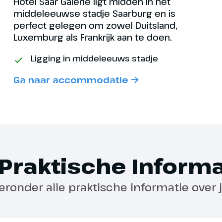
Hotel Saar Galerie ligt midden in het
middeleeuwse stadje Saarburg en is
perfect gelegen om zowel Duitsland,
Luxemburg als Frankrijk aan te doen.
g van jouw vakantie is
Na het ontbijt is het tijd om uit te
Ligging in middeleeuws stadje
eer je terug naar Nederland.
Ga naar accommodatie
n Utrecht naar Saarburg is ca.
.
Praktische Informa
ieronder alle praktische informatie over 