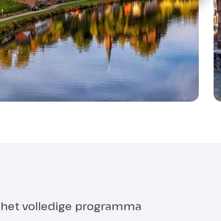
citybike, hybride bike of een e-bike.
en.
ijke aard
een huurfietsen reserveren.
ng: € 65 logies en ontbijt per persoon
is? Dan is het natuurlijk niet handig steeds je
r het volledige programma
jouwen. Die nemen we je dan ook graag uit