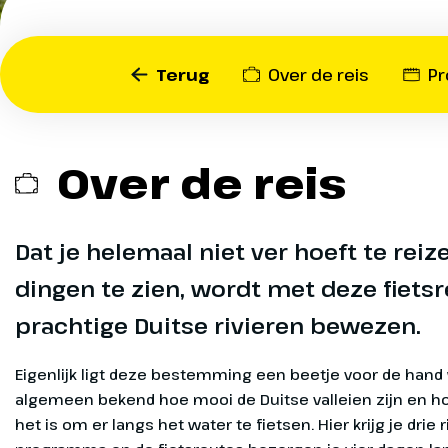
te zien, 
met dez
Terug
Over de reis
P
fietsreis
drie prac
Over de reis
Duitse ri
bewezen
Dat je helemaal niet ver hoeft te re
dingen te zien, wordt met deze fietsr
Eigenlijk ligt deze beste
prachtige Duitse rivieren bewezen.
voor de hand want het is
hoe mooi de Duitse valleie
Fietshuur
Eigenlijk ligt deze bestemming een beetje voor de hand 
fantastisch het is om er l
algemeen bekend hoe mooi de Duitse valleien zijn en ho
fietsen. Hier krijg je drie r
het is om er langs het water te fietsen. Hier krijg je drie 
programma en de fietsrou