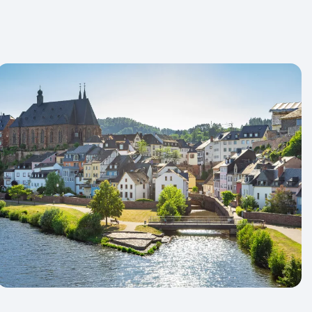
grepen) bagageservice. Doorgaans wordt je
opgehaald en ligt deze voor 17.00 weer in je
ijk gaan we heel zorgvuldig met je bagage om,
ebruik kan er een krasje, deukje of andere
je bagage ontstaan. Hiervoor zijn wij niet
rote schade kun je een claim indienen bij je reis-
g.
s fietser kwetsbaarder. Het is daarom