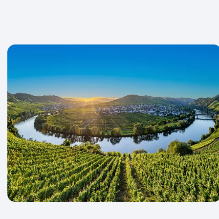
Saar & Mo
Dag 2-4
54 km
Vanaf het sfe
komende dage
de Saar splij
midden en st
diepe waterva
je de oevers 
Hier geniet j
beweerd dat 
Veilig op de 
Moezelregio i
bekende porse