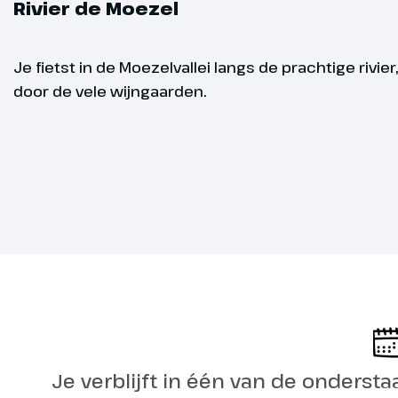
Rivier de Moezel
bezoeken.
Op de tweede 
Je fietst in de Moezelvallei langs de prachtige rivier,
door de vele 
door de vele wijngaarden.
lieflijke Kon
neemt je mee
Duits-Luxemb
volg je de Mo
fiets je verde
Een andere r
Duits-Luxemb
de Moezel tot
fietst langs d
Tijdens één 
beroemde stad
Je verblijft in één van de ondersta
Fietsniveau
en waar ande