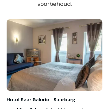
voorbehoud.
iedereen een leuke fiet
 te zien zijn. Tijdens de tocht naar
 de oevers van de Moezel waar je al
indicatie van het fietsn
iet van prachtige panorama’s op
★☆☆ Fietsroutes in ove
en en burchten die hoog boven
stijging of daling. Met 
teken.
boeken.
tocht kan je nagenieten op één
★★☆ Fietsroutes in vlak
errasjes in Saarburg. Een mooie
stevige stijging of dalin
 een fantastische fietsdag.
afstanden (> 50 km). E
ariëren van 54 - 62 kilometer.
is daarom belangrijk.
★★★ Fietsroutes in glo
nt
een stevige stijging of d
Rivier de Moezel
langere afstanden (>50
voldoende fietservaring
Hotel Saar Galerie - Saarburg