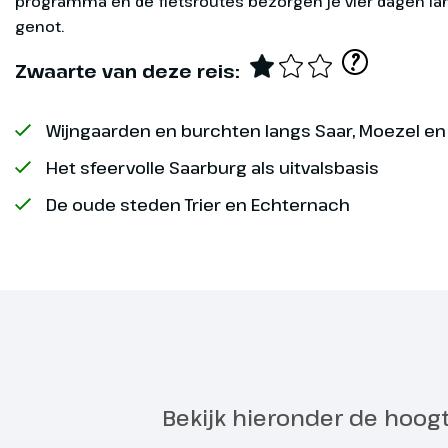
programma en de fietsroutes bezorgen je vier dagen la
vier dagen lang onvervalst
genot.
Exclusief
?
Zwaarte van deze reis:
Wijngaarden en burchten langs Saar, Moezel en
Saarburg
Dag 1
Het sfeervolle Saarburg als uitvalsbasis
Op eigen gel
De oude steden Trier en Echternach
waar je inche
Optioneel
Overige
informatie
Bagageservi
Bekijk hieronder de hoog