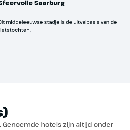
tsen een helm te dragen.
Sfeervolle Saarburg
Dit middeleeuwse stadje is de uitvalbasis van de
fietstochten.
)
l. Genoemde hotels zijn altijd onder
 in verschillende niveaus zodat er voor