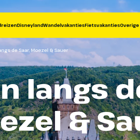
reizen
Disneyland
Wandelvakanties
Fietsvakanties
Overige
langs de Saar, Moezel & Sauer
n langs d
ezel & Sa