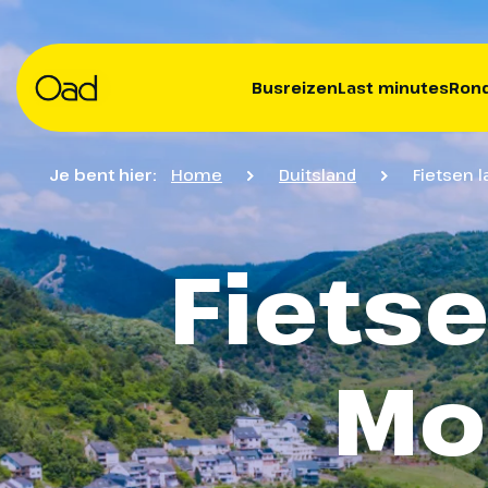
Busreizen
Last minutes
Rond
Je bent hier:
Home
Duitsland
Fietsen 
Fietse
Mo