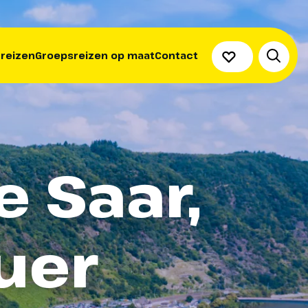
 reizen
Groepsreizen op maat
Contact
e Saar,
uer