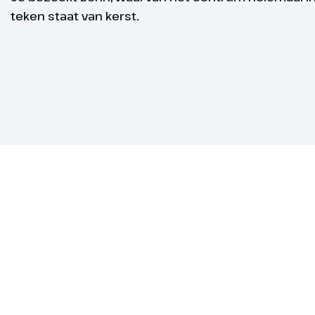
teken staat van kerst.
Wifi aan boo
Bonn - Bo
Dag 4
We varen van
het romantisc
hoogte van K
Siebengebirg
heuvellandsc
legenden. H
Taal, service
aan in Boppa
Vanavond heb