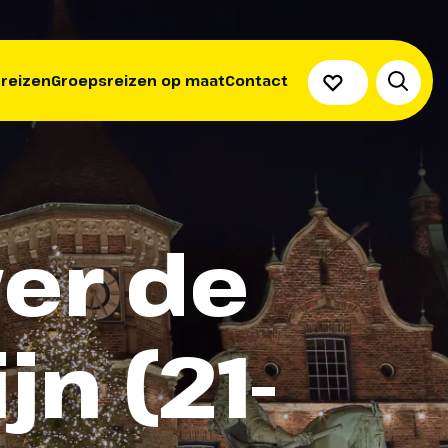
 reizen
Groepsreizen op maat
Contact
ver de
n (21-