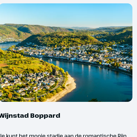
d onder voorbehoud. Wanneer er voor
et vaarprogramma zijn, word je hierover
bescheiden.
r – en andere extreme
kunnen van invloed zijn op de
 Door deze onvoorspelbaarheid is het
 schatten of waterstanden het
eden. Daarom kan het voorkomen dat
r of tijdens de cruise moet worden
Wijnstad Boppard
Je kunt het mooie stadje aan de romantische Rijn