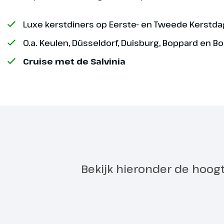
Exclusief
Luxe kerstdiners op Eerste- en Tweede Kerstda
O.a. Keulen, Düsseldorf, Duisburg, Boppard en B
Cruise met de Salvinia
Rees - Dü
Dag 2
Al voor het o
Düsseldorf, w
middag aanle
ontdek je ver
Bekijk hieronder de hoog
een eigen ka
Schadowplat
Vanaf-prijs
Handwerkerma
stadhuis, en 