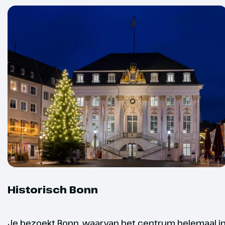
specialiteite
de Joachim-Er
kaasliefhebb
Vaarschema
weersomsta
Düsseldor
Dag 3
In de loop v
Bonn op het
Bonn is helem
binnenstad is
en straten a
Historisch Bonn
sfeer. Daarna
bezienswaar
bezoek meer 
Je bezoekt Bonn, waarvan het centrum helemaal i