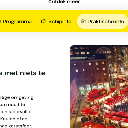
Ontdek meer
oor kerst. Je kunt
de stuurhut 
e kerstmarkten in
op je gemak 
Kerstavond met midd
genieten van de
stuurman kun
Programma
Schipinfo
Praktische info
Onder de ov
Luxe Kerstdiner op e
diverse zitj
Het ruime re
Gehele reis met live 
natuurlijk g
vind je een 
Reserveringskosten 
 Rees
sauna, fitne
doucheruimt
is met niets te
uur ben je welkom aan boord in
Calamiteitenfonds € 
In alle hutte
e loopplank voelt u de kerstsfeer
toilet, aparte
e gasten aan boord zijn vertrekken
bergruimte, 
SGR-bijdrage € 5 p.p.
Rees waar we de eerste nacht
bedden, waa
achtige omgeving
 Aan boord zorgt de muzikant
een bankje.
 om nooit te
rvol begin van deze feestelijke
hebben grot
een sfeervolle
ramen op het
 Keulen of de
nde kerstsfeer.