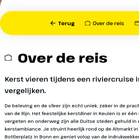
steden prachtig versierd v
heerlijk rondstruinen op d
Keulen en Bonn en volop 
Terug
Over de reis
feestelijke sfeer.
Over de reis
Arnhem -
Dag 1
Kerst vieren tijdens een riviercruise 
Vanaf 16:00 
Arnhem. Op d
vergelijken.
al. Zodra all
we richting 
De beleving en de sfeer zijn echt uniek, zeker in de pr
doorbrengen.
van de Rijn. Het feestelijke kerstdiner in Keulen is er één
voor een sfee
vergeten en onderweg zijn alle Duitse steden gehuld in 
reis.
kerstambiance. Je struint heerlijk rond op de Altmarkt in
Bottlerplatz in Bonn en geniet volop van de indrukwekke