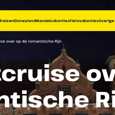
reizen
Disneyland
Wandelvakanties
Fietsvakanties
Overige
ise over op de romantische Rijn
cruise o
tische Rij