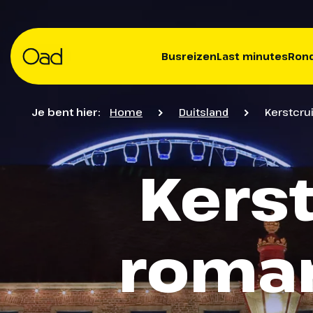
Busreizen
Last minutes
Rond
Je bent hier:
Home
Duitsland
Kerstcru
Kerst
roman