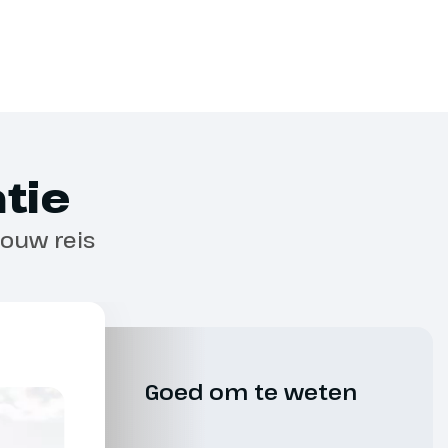
hebt aangegeven dat je een inklapbare rollator
n én dit schriftelijk door ons is bevestigd,
tie
elijkheid om een drankpakket af te
jouw reis
ierover ontvang je bij je
s de riviercruise diverse excursies
t een overzicht van de
Goed om te weten
ij je reisbescheiden. Excursies zijn
grepen, tenzij expliciet anders vermeld.