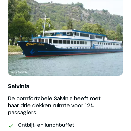
aan
s bij te wonen in één van de
Engels of Duits wordt aa
n, een bijzonder moment.
Nederlandssprekende ho
nt
aanwezig om je te help
Historisch Bonn
Aan het einde van de rei
boord voldoen met je pin
niet mogelijk om aan bo
pinpas.
rstdag: Boppard - Keulen
Salvinia
eest! Na een feestelijk ontbijt kun
enieten van de rust in Boppard. In
De comfortabele Salvinia heeft met
en
de ochtend varen we naar Keulen
Gebruik aan boord is n
haar drie dekken ruimte voor 124
het einde van de dag aan komen.
veiligheidsvoorschrifte
passagiers.
jn voorbereidingen voor het
aantal toegestane rolla
 volle gang. Vanavond geniet je
Ontbijt- en lunchbuffet
meenemen of huren betaal
reid diner in feestelijke sfeer.