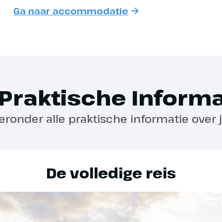
Ga naar accommodatie
te outfit aan, want feestelijke
wanneer je bij boeking 
 zeer op prijs gesteld!
of rolstoel wilt meeneme
nt
mag deze mee op reis.
Wijnstad Boppard
Praktische Informa
ket en
Aan boord heb je de mog
ieronder alle praktische informatie over 
nemen. Meer informatie h
rstdag: Keulen -
reisbescheiden.
Daarnaast worden tijden
eeste winkels, musea en
De volledige reis
aangeboden. Je ontvang
igheden tijdens de feestdagen
, leent de ochtend zich uitstekend
excursiemogelijkheden b
frissende wandeling door de stad.
niet bij de reissom inbe
metje langs de imposante Dom