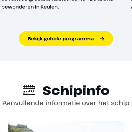
bewonderen in Keulen.
rd
Op alle schepen kun je 
tegen betaling). Het ve
Bekijk gehele programma
land of gebied dit te o
beperkt en in de eerst
verzenden van e-mails
ppard
internetverbinding gara
daag stroomopwaarts richting
varen en in sluizen kan 
he gedeelte van de Rijn. Ter
Schipinfo
önigswinter doemt het
e op, een betoverend
Aanvullende informatie over het schip
hap vol bossen, burchten en
alverwege de middag meren we
 en
De bemanning aan boord
rd, waar we ook overnachten.
 je de mogelijkheid om de
nationaliteiten. Daardoo