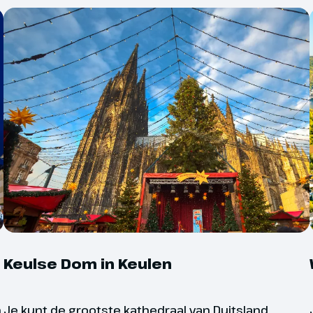
n. Vooral de kaasfondue-kraam aan
winPlatz is een must voor alle
ers.
 en
Het vaarschema is altij
vertrek wijzigingen in h
ndigheden
geïnformeerd in je reis
Hoog of juist laag wate
f - Bonn
weersomstandigheden – 
uitvoering van de reis.
an de middag staat een bezoek aan
 programma. Het centrum van
vooraf niet altijd in te
aal in het teken van kerst. De
vaarprogramma beïnvlo
 sfeervol verlicht en de pleinen
het programma vlak voo
demen een warme, feestelijke
Keulse Dom in Keulen
ast heeft Bonn tal van
aangepast.
digheden en musea die een
dan waard zijn.
n
Je kunt de grootste kathedraal van Duitsland