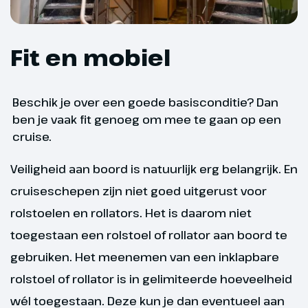
Fit en mobiel
Beschik je over een goede basisconditie? Dan
ben je vaak fit genoeg om mee te gaan op een
cruise.
Veiligheid aan boord is natuurlijk erg belangrijk. En
cruiseschepen zijn niet goed uitgerust voor
Dag 6
rolstoelen en rollators. Het is daarom niet
toegestaan een rolstoel of rollator aan boord te
Keulen - Arnhem
gebruiken. Het meenemen van een inklapbare
Terwijl het schip terugkeert naar
rolstoel of rollator is in gelimiteerde hoeveelheid
Nederland, geniet je van een
wél toegestaan. Deze kun je dan eventueel aan