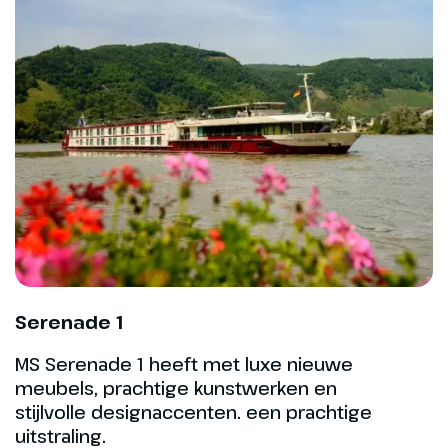
Hoogtepunt
De statige muziekstad
Bonn
Serenade 1
MS Serenade 1 heeft met luxe nieuwe
meubels, prachtige kunstwerken en
Dag 4
stijlvolle designaccenten. een prachtige
uitstraling.