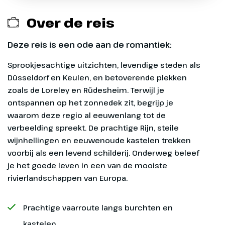
Drankenpakket (aan boord te boeken en te
Over de reis
betalen)
Deze reis is een ode aan de romantiek:
Excursies (aan boord te boeken en betalen)
Sprookjesachtige uitzichten, levendige steden als
Verzekeringen
Düsseldorf en Keulen, en betoverende plekken
zoals de Loreley en Rüdesheim. Terwijl je
Eventuele fooien
ontspannen op het zonnedek zit, begrijp je
waarom deze regio al eeuwenlang tot de
verbeelding spreekt. De prachtige Rijn, steile
wijnhellingen en eeuwenoude kastelen trekken
Dag 1
voorbij als een levend schilderij. Onderweg beleef
Vanaf-prijs
je het goede leven in een van de mooiste
Arnhem - Düsseldorf
rivierlandschappen van Europa.
De vanaf-prijs is op basis van een tweepersoonshut
op het benedendek.
Vanaf 17:00 uur ben je van harte
Prachtige vaarroute langs burchten en
welkom aan boord. Nadat je je
hut hebt verkend kun je een
kastelen