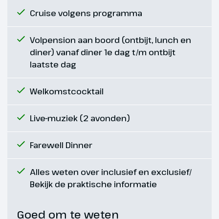
Cruise volgens programma
Volpension aan boord (ontbijt, lunch en
diner) vanaf diner 1e dag t/m ontbijt
laatste dag
Welkomstcocktail
Live-muziek (2 avonden)
Dag 5
Farewell Dinner
Rüdesheim - Keulen
Alles weten over inclusief en exclusief/
Na een ontspannen ochtend op
Bekijk de praktische informatie
het water varen we naar Keulen.
Van verre zie je de torens van de
Goed om te weten
Dom, een gotisch meesterwerk