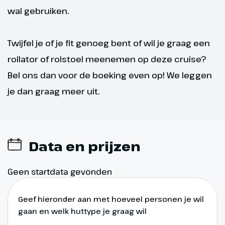
uitgebreid ontbijt en de laatste
wal gebruiken.
uren aan boord. Het uitzicht
verandert langzaam weer in het
vertrouwde Nederlandse
Twijfel je of je fit genoeg bent of wil je graag een
rivierenlandschap, met dorpjes,
rollator of rolstoel meenemen op deze cruise?
uiterwaarden en kerktorens.
Bel ons dan voor de boeking even op! We leggen
Rond 11:00 uur meren we aan in
Arnhem. De loopplank wordt
je dan graag meer uit.
uitgelegd en het is tijd om
afscheid te nemen. Je keert
huiswaarts met een koffer vol
indrukken en warme
Data en prijzen
herinneringen aan een reis die
cultuur, natuur, historie en
Geen startdata gevonden
ontspanning zo harmonieus wist
te verenigen.
Geef hieronder aan met hoeveel personen je wil
gaan en welk huttype je graag wil