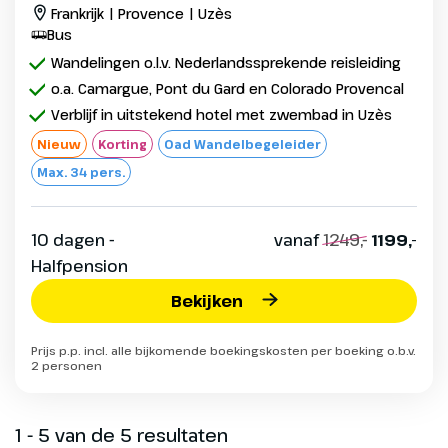
Frankrijk | Provence | Uzès
Bus
Wandelingen o.l.v. Nederlandssprekende reisleiding
o.a. Camargue, Pont du Gard en Colorado Provencal
Verblijf in uitstekend hotel met zwembad in Uzès
Nieuw
Korting
Oad Wandelbegeleider
Max. 34 pers.
10 dagen -
vanaf
1249,-
1199,-
Halfpension
Bekijken
Prijs p.p. incl. alle bijkomende boekingskosten per boeking o.b.v.
2 personen
1 - 5 van de 5 resultaten