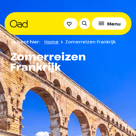
Menu
Je bent hier:
Home
Zomerreizen Frankrijk
Zomerreizen
Frankrijk