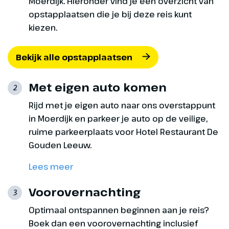
Moerdijk. Hieronder vind je een overzicht van
opstapplaatsen die je bij deze reis kunt
kiezen.
Bekijk alle opstapplaatsen
Dag 8
Met eigen auto komen
2
Naar huis
Rijd met je eigen auto naar ons overstappunt
We krijgen vandaag een
in Moerdijk en parkeer je auto op de veilige,
ontbijtpakketje mee vanuit het
ruime parkeerplaats voor Hotel Restaurant De
hotel, omdat we vroeg
Gouden Leeuw.
vertrekken richting Dover. In
Dover gaan we aan boord van de
Lees meer
ferry voor de overtocht naar
Frankrijk. Voordat we vanuit het
Voorovernachting
3
overstappunt huiswaarts keren,
Optimaal ontspannen beginnen aan je reis?
genieten we nog van een 3-
Boek dan een voorovernachting inclusief
gangen afscheidsdiner.