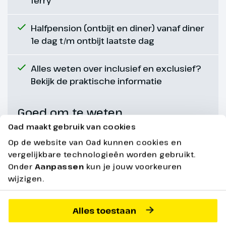
ferry
Halfpension (ontbijt en diner) vanaf diner
1e dag t/m ontbijt laatste dag
Alles weten over inclusief en exclusief?
Bekijk de praktische informatie
Dag 7
Goed om te weten
Oad maakt gebruik van cookies
Dagtocht Compton Acres
Op de website van Oad kunnen cookies en
Gardens en Salisbury
vergelijkbare technologieën worden gebruikt.
De reis gaat door bij minimaal 25
Onder
Aanpassen
kun je jouw voorkeuren
deelnemers.
285 km
wijzigen.
Na het ontbijt gaan we naar Poole
Lees onder onze praktische informatie
om een bezoek te brengen aan
alles over gegarandeerd vertrek.
Alles toestaan
de Compton Acres Gardens.