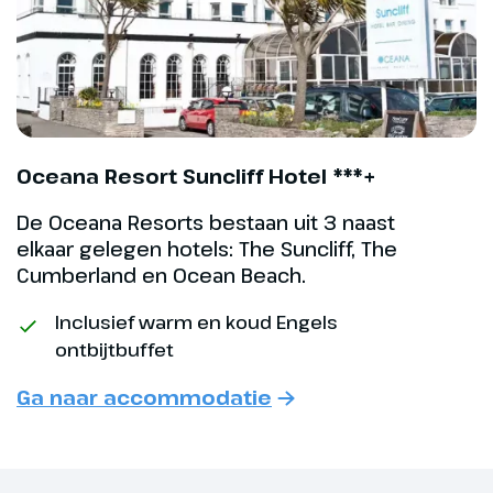
naar Swanage (optioneel, € 17,-
p.p. bij boeking opgeven).
Aangekomen in Swanage heb je
vrije tijd om het gezellige
havenstadje te bekijken.
Oceana Resort Suncliff Hotel ***+
Hoogtepunt
Schiereiland Purbeck
De Oceana Resorts bestaan uit 3 naast
elkaar gelegen hotels: The Suncliff, The
Cumberland en Ocean Beach.
Optioneel
Inclusief warm en koud Engels
ontbijtbuffet
Swanage Railway
Swanage Railway (€ 17,-
Ga naar accommodatie
p.p.)