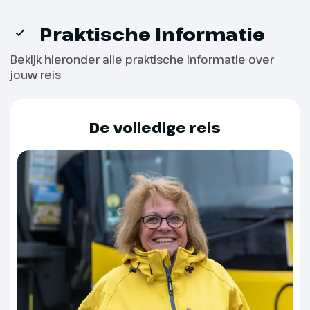
Praktische Informatie
Bekijk hieronder alle praktische informatie over
jouw reis
De volledige reis
Dag 6
Isle of Wight
Vandaag steken we per ferry de
Solent Zeestraat over naar het
Isle of Wight. We maken een
mooie rondrit over het eiland en
zien onder meer Osborne House
het voormalig woonhuis van