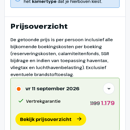
het
kamertype
dat je hierboven kiest.
Prijsoverzicht
De getoonde prijs is per persoon inclusief alle
bijkomende boekingskosten per boeking
(reserveringskosten, calamiteitenfonds, SGR
bijdrage en indien van toepassing haventax,
vliegtax en luchthavenbelasting). Exclusief
eventuele brandstoftoeslag.
vr 11 september 2026
Vertrekgarantie
1.179
1199
Bekijk prijsoverzicht