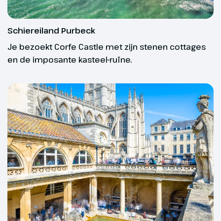
Reisduur vanaf 11 dagen: uiterlijk 21 dagen
Abbotsbury
Subtropical Gardens
voor vertrek.
Schiereiland Purbeck
De aanvangsdatum van jouw groepsreis geldt altijd
Je bezoekt Corfe Castle met zijn stenen cottages
als uitgangspunt.
en de imposante kasteel-ruïne.
Gegarandeerd vertrek
Wat is er fijner dan zeker weten dat jouw reis
doorgaat? Bij een georganiseerde reis is dat altijd
afhankelijk van het aantal deelnemers. Toch willen
we je zoveel mogelijk garantie bieden. Daarom
Dag 3
bieden wij reizen aan met ‘gegarandeerd vertrek’.
Dit zijn reizen waarvan wij op basis van
Vrije dag
geschiedenis en ervaring met 99% zekerheid
kunnen zeggen dat ze doorgaan. Slechts in zeer