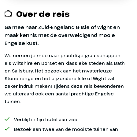
Tijd
ca. 04.30 uur
Over de reis
Calamiteitenfonds € 2,50 per boeking
SGR-bijdrage € 5 p.p.
Ga mee naar Zuid-Engeland & Isle of Wight en
maak kennis met de overweldigend mooie
Engelse kust.
Dag 1
We nemen je mee naar prachtige graafschappen
Bournemouth
als Wiltshire en Dorset en klassieke steden als Bath
Exclusief
en Salisbury. Het bezoek aan het mysterieuze
Vanuit het overstappunt rijden
Stonehenge en het bijzondere Isle of Wight zal
Entreegelden, ca. € 125 p.p., te voldoen in Engelse
we naar Frankrijk. Hier steken we
zeker indruk maken! Tijdens deze reis bewonderen
Pond
per ferry het Kanaal over. Na
we uiteraard ook een aantal prachtige Engelse
aankomst in Dover gaan we
tuinen.
Optionele excursies (zie dag tot dag
direct door naar ons hotel in
programma)
Bournemouth waar we voor het
Verblijf in fijn hotel aan zee
diner arriveren.
Overige maaltijden
Bezoek aan twee van de mooiste tuinen van