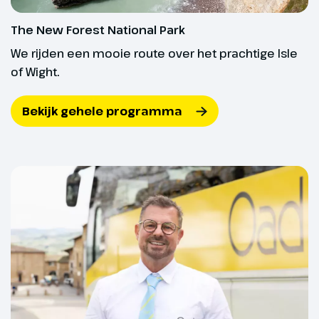
ongeveer 3 weken voor vertrek van ons de eerste
The New Forest National Park
Dagtocht Bath en
mail met reisbescheiden hebt ontvangen.
We rijden een mooie route over het prachtige Isle
Stonehenge
Daarnaast heb je een geldig paspoort nodig. Dit
of Wight.
220 km
paspoort moet hetzelfde zijn als het paspoort dat
je gebruikt voor de aanvraag van de ETA, let daarom
Bekijk gehele programma
We rijden naar de klassieke stad
goed op de vervaldatum. Let op: met een
Bath met zijn vele mooie 18e
identiteitskaart kun je het land niet meer in.
eeuwse gebouwen in Georgian
Je bent zelf verantwoordelijk voor het correct
stijl. Al in de tijd van de Romeinen
invullen, aanleveren en meebrengen van de juiste
werd de stad druk bezocht
documenten.
vanwege de geneeskrachtige
warme bronnen. In Bath kun je de
deels goedbewaarde Romeinse
thermen bezoeken (€). In de
Valuta
middag gaan we naar het
mysterieuze Stonehenge: één
Engelse Ponden (GBP)
van de meest beroemde