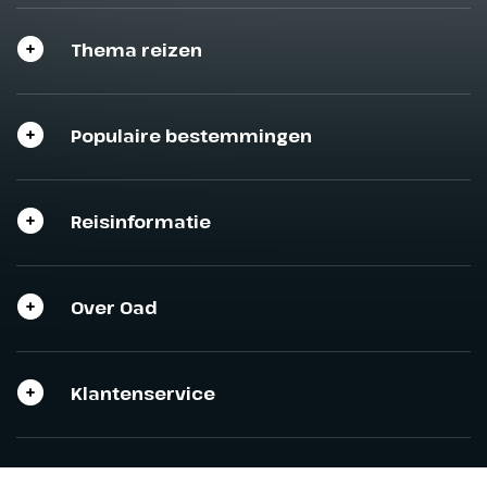
Thema reizen
Sluit het programma
Sluiten
Sluiten
Populaire bestemmingen
Reisinformatie
Over Oad
Klantenservice