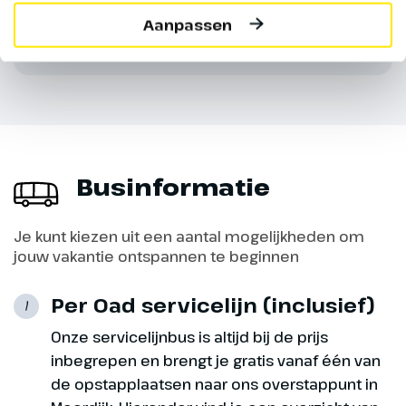
Deze tuinen gelden als één van
Vragen? Onze reisspecialisten staan
Aanpassen
de meest mooie tuinen van
altijd voor je klaar!
Europa. Hier zien we o.a. een
mooie Japanse en Italiaanse
tuinen (€). We vervolgen onze
weg naar Salisbury, waar je de
gelegenheid hebt om de
kathedraal te bezoeken (€). Deze
Businformatie
kathedraal heeft een toren van
123 m hoog en is vanuit de wijde
omgeving te zien.
Je kunt kiezen uit een aantal mogelijkheden om
jouw vakantie ontspannen te beginnen
Per Oad servicelijn (inclusief)
1
Onze servicelijnbus is altijd bij de prijs
inbegrepen en brengt je gratis vanaf één van
de opstapplaatsen naar ons overstappunt in