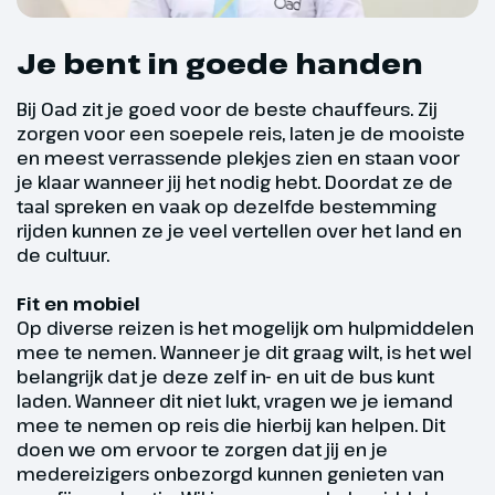
prehistorische locaties op aarde
(€). Vervolgens rijden we via een
Je bent in goede handen
mooie route terug naar ons
hotel.
Fit en mobiel
Bij Oad zit je goed voor de beste chauffeurs. Zij
zorgen voor een soepele reis, laten je de mooiste
Hoogtepunt
Beschik je over een goede basisconditie? Dan ben
en meest verrassende plekjes zien en staan voor
je fit genoeg om mee te gaan op onze
je klaar wanneer jij het nodig hebt. Doordat ze de
Dagtocht Bath
excursiereizen.
taal spreken en vaak op dezelfde bestemming
rijden kunnen ze je veel vertellen over het land en
Op diverse excursiereizen kunnen we een beperkt
de cultuur.
aantal hulpmiddelen meenemen. Wanneer je dit
graag wilt, is het wel belangrijk dat je deze zelf in en
Fit en mobiel
uit de bus kunt laden. Wanneer dit niet lukt, vragen
Op diverse reizen is het mogelijk om hulpmiddelen
we je iemand mee te nemen op reis die hierbij kan
mee te nemen. Wanneer je dit graag wilt, is het wel
helpen. Dit doen we om ervoor te zorgen dat jij en
belangrijk dat je deze zelf in- en uit de bus kunt
je medereizigers onbezorgd kunnen genieten van
laden. Wanneer dit niet lukt, vragen we je iemand
mee te nemen op reis die hierbij kan helpen. Dit
een fijne vakantie.
doen we om ervoor te zorgen dat jij en je
Twijfel je of je fit genoeg bent of wil je graag een
medereizigers onbezorgd kunnen genieten van
hulpmiddel meenemen op reis? Bel ons dan even