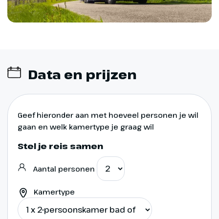
Data en prijzen
Dag 9
Geef hieronder aan met hoeveel personen je wil
gaan en welk kamertype je graag wil
Newcastle
Stel je reis samen
450 km
Aantal personen
Al vroeg vertrekken we en rijden
zuidwaarts. We steken de grens
Kamertype
over naar Engeland en rijden naar
de havenstad Newcastle. Hier