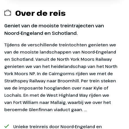
Scotline Kyle Line; Inverness naar Kyle of Lochals
Over de reis
Scotline West Highland Way Fort William-Mallaig of
Geniet van de mooiste treintrajecten van
Mallaig Fort William
Noord-Engeland en Schotland.
Toeristenbelasting
Tijdens de verschillende treintochten genieten we van de mooiste landschappen van Noord-Engeland en Schotland. Vanuit de North York Moors Railway genieten we van het heidelandschap van het North York Moors NP. In de Cairngorms rijden we met de Strathspey Railway naar Broomhill. Per trein steken we de imposante
Servicelijnen via Holten, Apeldoorn, Amersfoort,
Utrecht, Haarlem en IJmuiden
Reserveringskosten € 27,50 per boeking
Dag 1
Calamiteitenfonds € 2,50 per boeking
Naar Groot-Brittannië
SGR-bijdrage € 5 p.p.
155 km
Unieke treinreis door Noord-Engeland en
Via Holten, Apeldoorn,