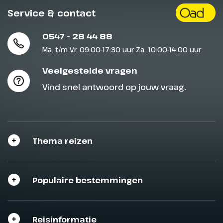
Service & contact
0547 - 28 44 88
Ma. t/m Vr. 09:00-17:30 uur Za. 10:00-14:00 uur
Veelgestelde vragen
Vind snel antwoord op jouw vraag.
Thema reizen
Sluit het programma
Sluiten
Sluiten
Populaire bestemmingen
Reisinformatie