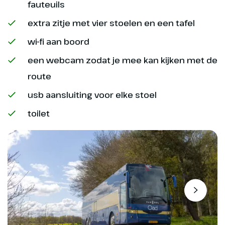
fauteuils
met zijn beekjes, groene bergen
en berkenbossen. Tijdens deze
extra zitje met vier stoelen en een tafel
ca. één uur durende treinrit
wi-fi aan boord
maken we nog een stop in ‘Boat
of Garten’. In Broomhill zal de bus
een webcam zodat je mee kan kijken met de
weer klaarstaan om ons naar
route
Kingussie te brengen. Hier
bezoeken we het Highland Folk
usb aansluiting voor elke stoel
Museum. Daarna rijden we terug
toilet
naar ons hotel.
Hoogtepunt
Inclusief Strathspey
Railway