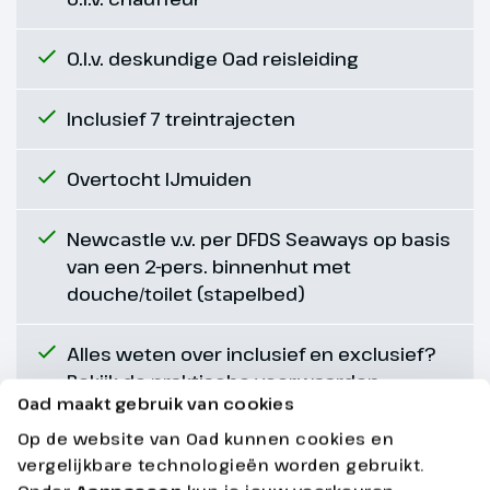
Kyle Line, Isle of Skye
O.l.v. deskundige Oad reisleiding
370 km
Inclusief 7 treintrajecten
Na het ontbijt rijden we naar
Overtocht IJmuiden
Inverness. Hier gaan we aan
boord van de beroemde Kyle
Line, ook wel de Great Highland
Newcastle v.v. per DFDS Seaways op basis
Railway Journey genoemd. Deze
van een 2-pers. binnenhut met
benaming dekt absoluut de
douche/toilet (stapelbed)
lading. Tijdens deze ca. 3 uur
durende treinreis rijden we
Alles weten over inclusief en exclusief?
dwars door de Schotse
Bekijk de praktische voorwaarden
hooglanden. We rijden door de
Oad maakt gebruik van cookies
prachtige natuur naar het
Op de website van Oad kunnen cookies en
Goed om te weten
Westen. Geniet van unieke
vergelijkbare technologieën worden gebruikt.
uitzichten op de hooglanden,