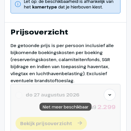
Naar huis
Let op: de beschikbaarheid is afhankelijk van
het
kamertype
dat je hierboven kiest.
155 km
Na het ontbijtbuffet aan boord
Prijsoverzicht
ontschepen we in IJmuiden.
Daarna rijden we terug via
De getoonde prijs is per persoon inclusief alle
Haarlem, Utrecht, Amersfoort en
bijkomende boekingskosten per boeking
Apeldoorn naar Holten waar de
(reserveringskosten, calamiteitenfonds, SGR
reis eindigt.
bijdrage en indien van toepassing haventax,
vliegtax en luchthavenbelasting). Exclusief
NB: programma onder
eventuele brandstoftoeslag.
voorbehoud van
(trein)wijzigingen en
do 27 augustus 2026
beschikbaarheid.
2.299
Niet meer beschikbaar
2349
(€) = bijkomende entreegelden
Bekijk prijsoverzicht