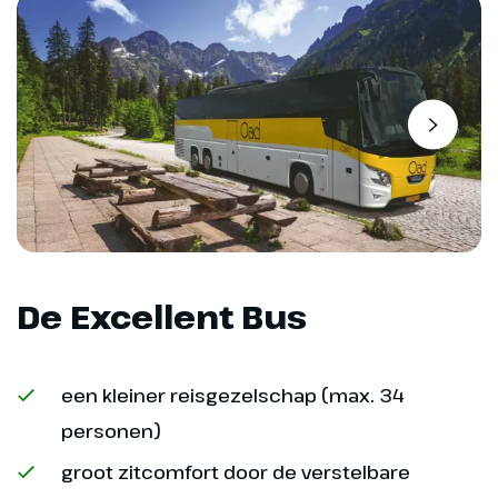
Dag 8
Strathspey Railway,
Highland Folkland Museum
85 km
De Excellent Bus
Na het ontbijt rijden we naar
Aviemore waar we aan boord
gaan van de de Strathspey
een kleiner reisgezelschap (max. 34
Railway naar Broomhill. Aan boord
van de stoomtrein genieten we
personen)
van het mooie Schotse uitzicht
groot zitcomfort door de verstelbare
op de Cairngorms National Park