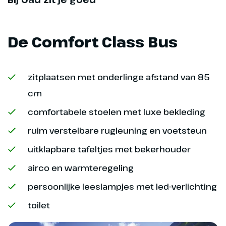
Harry Potter. Deze ca. anderhalf
uur durende rit eindigt in het
gezellige vissersdorpje Mallaig.
De Comfort Class Bus
Voor vertrek in juli 2026 doen we
deze route andersom.
zitplaatsen met onderlinge afstand van 85
Hoogtepunt
cm
Inclusief West
comfortabele stoelen met luxe bekleding
Highland Line
ruim verstelbare rugleuning en voetsteun
uitklapbare tafeltjes met bekerhouder
airco en warmteregeling
persoonlijke leeslampjes met led-verlichting
toilet