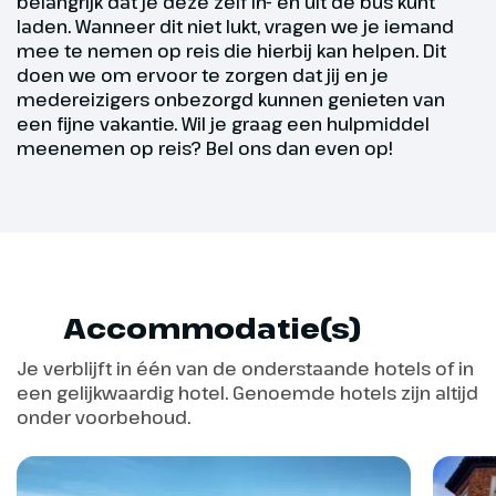
Onderweg geniet je van de trein
verblijven onderweg in diverse hotels. Een dagje in
belangrijk dat je deze zelf in- en uit de bus kunt
laden. Wanneer dit niet lukt, vragen we je iemand
zelf, maar ook zeker van de
het hotel blijven is dus vaak niet mogelijk. Indien je
mee te nemen op reis die hierbij kan helpen. Dit
prachtige landschappen. We
gebruik maakt van een hulpmiddel, dan raden wij je
doen we om ervoor te zorgen dat jij en je
nemen dezelfde route per trein
het maken van deze rondreis ten zeerste af.
medereizigers onbezorgd kunnen genieten van
weer terug naar Alston. Daarna
Wanneer je dit toch graag wilt, is het wel belangrijk
een fijne vakantie. Wil je graag een hulpmiddel
rijden we naar de Scottish
dat je deze zelf in en uit de bus kunt laden. Wanneer
meenemen op reis? Bel ons dan even op!
Borders. We maken onderweg
dit niet lukt, vragen we je iemand mee te nemen op
nog een stop in de
reis die hierbij kan helpen. Dit doen we om ervoor
‘trouwhoofdstad’ Gretna Green
te zorgen dat jij en je medereizigers onbezorgd
voordat we naar ons hotel rijden.
kunnen genieten van een fijne vakantie.
We verblijven één nacht nabij de
Twijfel je of je fit genoeg bent voor deze rondreis?
Scottish Borders.
Bel ons dan even op. We denken graag met je mee!
Accommodatie(s)
Hoogtepunt
Je verblijft in één van de onderstaande hotels of in
een gelijkwaardig hotel. Genoemde hotels zijn altijd
Inclusief South
onder voorbehoud.
Tynedale Railway