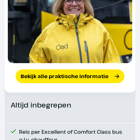
verblijven.
Hoogtepunt
Inclusief Borders
Railway
Bekijk alle praktische informatie
Altijd inbegrepen
Reis per Excellent of Comfort Class bus
Dag 6
o.l.v. chauffeur