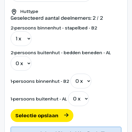
gaan we aan boord van de ferry
van DFDS die ons naar IJmuiden
Huttype
Geselecteerd aantal deelnemers:
2 / 2
brengt. Diner en overnachting
aan boord.
2-persoons binnenhut - stapelbed - B2
2-persoons buitenhut - bedden beneden - AL
1-persoons binnenhut - B2
1-persoons buitenhut - AL
Selectie opslaan
Dag 10