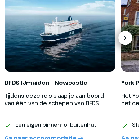
Dag 5
DFDS IJmuiden - Newcastle
York P
Tijdens deze reis slaap je aan boord
Het Yo
Borders Railway &
van één van de schepen van DFDS
het ce
Edinburgh
300 km
Een eigen binnen- of buitenhut
Sf
Na het ontbijt rijden we al vroeg
Ga naar accommodatie
Ga n