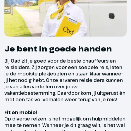
Je bent zelf verantwoordelijk voor het correct
Dag 4
invullen, aanleveren en meebrengen van de juiste
documenten.
South Tynedale Railway
325 km
Je bent in goede handen
Valuta
We rijden naar het noorden naar
de North Pennines Area of
Bij Oad zit je goed voor de beste chauffeurs en
Engelse Ponden (GBP)
Outstanding National Beauty. Een
reisleiders. Zij zorgen voor een soepele reis, laten
prachtig gebied met
je de mooiste plekjes zien en staan klaar wanneer
moerasheidegebieden en
jij het nodig hebt. Onze ervaren reisleiders kunnen
je van alles vertellen over jouw
hooglanddalen. We rijden dwars
vakantiebestemming. Daardoor kom jij uitgerust én
door de North Pennines naar
Fit en mobiel
met een tas vol verhalen weer terug van je reis!
Alston. Hier gaan we aan boord
van de South Tynedale Railway.
Beschik je over een goede basisconditie? Dan ben
Fit en mobiel
De trein brengt ons in ca. 35
je fit genoeg om mee te gaan op onze rondreizen.
Op diverse reizen is het mogelijk om hulpmiddelen
minuten naar Slaggyford.
Op onze rondreizen wordt veel gelopen en we
mee te nemen. Wanneer je dit graag wilt, is het wel