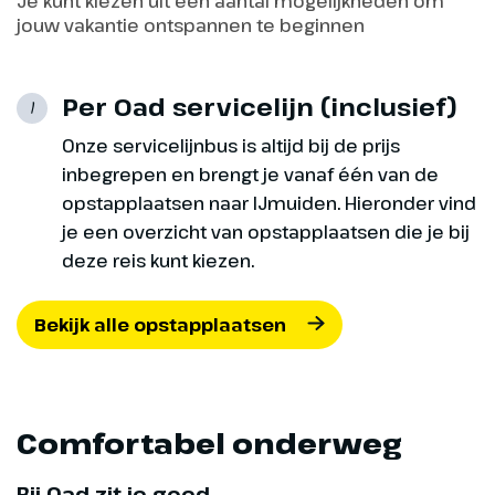
Je kunt kiezen uit een aantal mogelijkheden om
jouw vakantie ontspannen te beginnen
Per Oad servicelijn (inclusief)
1
Dag 7
Onze servicelijnbus is altijd bij de prijs
inbegrepen en brengt je vanaf één van de
West Highland Line
opstapplaatsen naar IJmuiden. Hieronder vind
je een overzicht van opstapplaatsen die je bij
280 km
deze reis kunt kiezen.
We rijden naar het treinstation
Bekijk alle opstapplaatsen
van Fort William waar we aan
boord stappen van de Scotrail
naar Mallaig. We rijden parallel
aan Loch Eil en Loch Shiel en
Comfortabel onderweg
rijden we over het beroemde
Glenfinnan Viaduct, beroemd
geworden door de films van
Bij Oad zit je goed