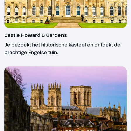
grote annulering of reisbeperkende oorzaken
schapen. We lopen over het
buiten onze invloedsfeer.
lange afstandspad The Cleveland
Way via landweggetjes door
Bij data en prijzen zie je of deze reis vertrekgarantie
akkers en bossen naar het
heeft.
mysterieuze Gormire Lake.
Castle Howard & Gardens
Je bezoekt het historische kasteel en ontdekt de
Hoogtepunt
prachtige Engelse tuin.
North York Moors
Paspoort info
Nationaal Park
Voor Groot-Brittannië (Engeland, Wales, Schotland
en Noord-Ierland) heb je een visum (ETA =
Electronic Travel Authorisation) nodig.
Zie voor meer informatie:
www.oad.nl/eta-vk
Wij raden je aan de ETA aan te vragen nadat je
ongeveer 3 weken voor vertrek van ons de eerste
mail met reisbescheiden hebt ontvangen.