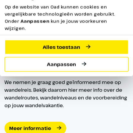
Op de website van Oad kunnen cookies en
vergelijkbare technologieën worden gebruikt.
Onder
Aanpassen
kun je jouw voorkeuren
Dag 7
wijzigen.
Boot- en treinreis Lake
Alles toestaan
District
2 km
Aanpassen
Wandelinformatie
Vandaag doen we het rustig aan.
Na het ontbijt rijden we naar
We nemen je graag goed geïnformeerd mee op
Haverthwaite waar we aan boord
wandelreis. Bekijk daarom hier meer info over de
gaan van de stoomtrein die ons
wandelroutes, wandelniveaus en de voorbereiding
langs de oevers van het meer
op jouw wandelvakantie.
naar Lakeside brengt. Vanuit
Lakeside stappen we op de boot
voor een heerlijke boottocht
Meer informatie
over Lake Windermere