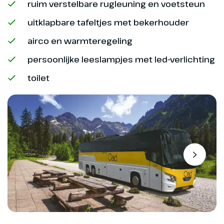
ruim verstelbare rugleuning en voetsteun
bekijken over de geschiedenis
van deze muur (€). Daarna lopen
uitklapbare tafeltjes met bekerhouder
we langs de muur over het
airco en warmteregeling
officiële Hadrian’s Path Trail (ca. 5
of 10 km). We lopen van Cawfields
persoonlijke leeslampjes met led-verlichting
tot aan Housesteads, dit is het
toilet
best bewaarde gedeelte van de
muur.
Hoogtepunt
Muur van Hadrianus