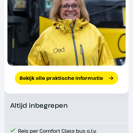
naar de Hardraw Force waterval.
Deze pittoreske waterval heeft
door de eeuwen heen een heus
amfitheater in de rotsen
uitgeslepen (ca. 6 km). We
verblijven vier nachten in het
Shap Wells Hotel.
Bekijk alle praktische informatie
Altijd inbegrepen
Reis per Comfort Class bus o.l.v.