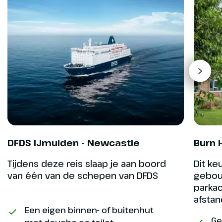
rijden we naar de mooie stad
York voor een stadstour, hier kan
je over de stadsmuur wandelen,
de York Minster (€) bezoeken of
het National Railway Museum
bezoeken. De rest van de middag
is ter vrije besteding.
Optioneel
Excursie Castle
Howard
DFDS IJmuiden - Newcastle
Burn H
Excursie Castle Howard
Tijdens deze reis slaap je aan boord
Dit keu
van één van de schepen van DFDS
gebou
parka
afstan
Een eigen binnen- of buitenhut
Ge