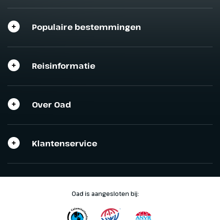
Sluit het programma
Sluiten
Sluiten
Sluiten
Populaire bestemmingen
Reisinformatie
Over Oad
Klantenservice
Oad is aangesloten bij: