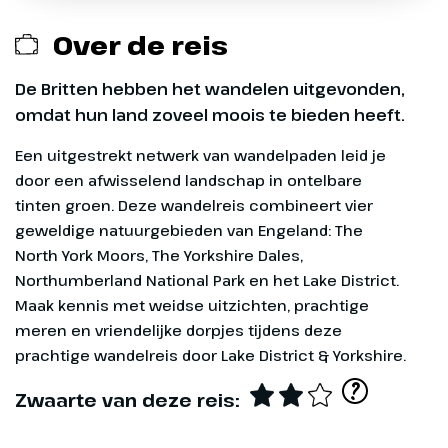
Over de reis
De Britten hebben het wandelen uitgevonden,
omdat hun land zoveel moois te bieden heeft.
Exclusief
Een uitgestrekt netwerk van wandelpaden leid je
Entreegelden, ca. € 115 p.p. (James Herriott
door een afwisselend landschap in ontelbare
Museum, York Minster, Roman Army Museum &
tinten groen. Deze wandelreis combineert vier
Dag 1
Beamish Open Air Museum)
geweldige natuurgebieden van Engeland: The
North York Moors, The Yorkshire Dales,
Optionele excursies (zie dag tot dag
Heenreis
Northumberland National Park en het Lake District.
Op onze wandelvakanties zijn we uiteraard veel op
programma)
Maak kennis met weidse uitzichten, prachtige
pad. Denk bij het inpakken van jouw koffer daarom
Via Holten, Apeldoorn,
meren en vriendelijke dorpjes tijdens deze
alvast aan de volgende dingen:
Overige maaltijden
Amersfoort, Utrecht en Haarlem
prachtige wandelreis door Lake District & Yorkshire.
rijden we naar IJmuiden. Daar
Goede wandelschoenen
?
Eventuele fooien
gaan we aan boord van de ferry
Zwaarte van deze reis:
die ons naar Newcastle brengt.
Wandelsokken