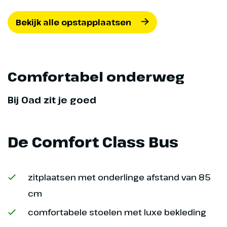
Bekijk alle opstapplaatsen
Comfortabel onderweg
Dag 8
Bij Oad zit je goed
Hadrian's Wall
De Comfort Class Bus
5;
10 km
In het Northumberland National
zitplaatsen met onderlinge afstand van 85
Park ligt de beroemde Muur van
cm
Hadrianus. Eerst brengen we een
bezoek aan het Roman Army
comfortabele stoelen met luxe bekleding
Museum waar we een film