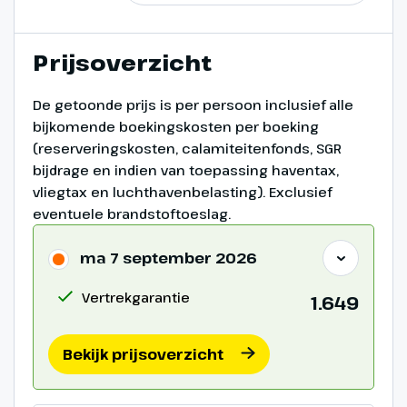
het begin van de 20ste eeuw.
Daarna rijden we naar Newcastle
Prijsoverzicht
voor de terugreis naar IJmuiden.
De getoonde prijs is per persoon inclusief alle
bijkomende boekingskosten per boeking
(reserveringskosten, calamiteitenfonds, SGR
bijdrage en indien van toepassing haventax,
vliegtax en luchthavenbelasting). Exclusief
eventuele brandstoftoeslag.
ma 7 september 2026
Vertrekgarantie
1.649
Dag 10
Bekijk prijsoverzicht
Terugreis