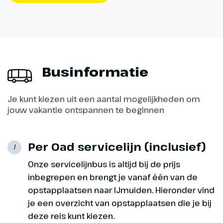
(stoomtrein en boottocht,
optioneel, ca. € 35,- p.p.). Hierna
maken we een wandeling bij het
plaatsje Grasmere (ca. 2 km).
Businformatie
Optioneel
Boottocht Lake
Je kunt kiezen uit een aantal mogelijkheden om
Windermere &
jouw vakantie ontspannen te beginnen
Haverthwaite
Stoomtrein
Per Oad servicelijn (inclusief)
1
Ter plaatse bij te
boeken. Prijs ca. € 35,-
Onze servicelijnbus is altijd bij de prijs
p.p.
inbegrepen en brengt je vanaf één van de
opstapplaatsen naar IJmuiden. Hieronder vind
je een overzicht van opstapplaatsen die je bij
deze reis kunt kiezen.