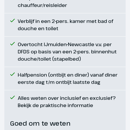
Dag 6
chauffeur/reisleider
Verblijf in een 2-pers. kamer met bad of
Lake District
douche en toilet
10 km
Overtocht IJmuiden-Newcastle v.v. per
Vandaag gaan we een heerlijke
DFDS op basis van een 2-pers. binnenhut
wandeling maken in het Lake
douche/toilet (stapelbed)
District rondom het Derwent
Water (max. 10 km). We beginnen
in Keswick en lopen over
Halfpension (ontbijt en diner) vanaf diner
bospaden, langs de waterkant en
eerste dag t/m ontbijt laatste dag
een stukje over een berghelling.
Mocht je de wandeling vandaag
Alles weten over inclusief en exclusief?
te lang vinden, dan kun je de
Bekijk de praktische informatie
wandeling korter maken door de
veerboot te nemen die je een
Goed om te weten
aantal haltes verder brengt of