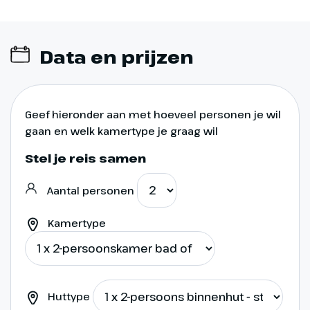
Data en prijzen
Dag 9
Geef hieronder aan met hoeveel personen je wil
gaan en welk kamertype je graag wil
Beamish Openlucht
Stel je reis samen
Museum
Aantal personen
We verlaten Penrith en rijden
naar het mooiste
Kamertype
openluchtmuseum van
Engeland: “Beamish” (€). Hier laat
men zien hoe de Engelsen in
deze streek leefden en werkten
Huttype
aan het eind van de 19e eeuw en