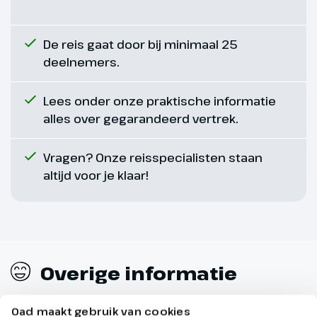
zelfs helemaal terug naar
Keswick (optioneel, ca. € 17,- p.p.).
De reis gaat door bij minimaal 25
Optioneel
deelnemers.
Boottocht Lake
Lees onder onze praktische informatie
District
alles over gegarandeerd vertrek.
Ter plaatse bij te
boeken. Prijs ca. € 17,-
p.p
Vragen? Onze reisspecialisten staan
altijd voor je klaar!
Overige informatie
Oad maakt gebruik van cookies