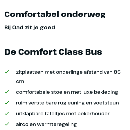
Comfortabel onderweg
Dag 9
Bij Oad zit je goed
Garda, Lazise & Sirmione
195 km
De Comfort Class Bus
Na het ontbijt rijden we naar het
stadje Garda, geniet van een
zitplaatsen met onderlinge afstand van 85
heerlijk kopje koffie in de
ochtend op de vele terrasjes. We
cm
rijden door naar het
comfortabele stoelen met luxe bekleding
schilderachtige plaatsje Lazise,
met als hoogtepunt het gezellige
ruim verstelbare rugleuning en voetsteun
haventje. 's Middags nemen we
uitklapbare tafeltjes met bekerhouder
je mee naar het schiereiland
Sirmione, aan de zuidkant van
airco en warmteregeling