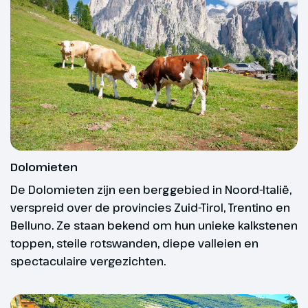
Dag 3
dagen voor vertrek;
Speikboden
Reisduur vanaf 11 dagen: uiterlijk 21 dagen
30 km
voor vertrek.
Bij Sand in Taufers kan je met de
De aanvangsdatum van jouw groepsreis geldt altijd
lift de berg Speikboden op. Je
als uitgangspunt.
komt op 2000 meter hoogte,
vanwaar je een werkelijk
Dolomieten
spectaculair uitzicht hebt over
De Dolomieten zijn een berggebied in Noord-Italië,
de Dolomieten en de Alpen. Ook
Gegarandeerd vertrek
verspreid over de provincies Zuid-Tirol, Trentino en
niet-wandelaars kunnen hier
Belluno. Ze staan bekend om hun unieke kalkstenen
volop genieten (optioneel, ca. €
Wat is er fijner dan zeker weten dat jouw reis
26 p.p.).
toppen, steile rotswanden, diepe valleien en
doorgaat? Bij een georganiseerde reis is dat altijd
spectaculaire vergezichten.
afhankelijk van het aantal deelnemers. Toch willen
Optioneel
we je zoveel mogelijk garantie bieden. Daarom
bieden wij reizen aan met ‘gegarandeerd vertrek’.
Gondel naar de