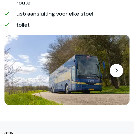
route
als één van de mooiste archipels
in het Middellandse Zeegebied
usb aansluiting voor elke stoel
(optioneel, ca. € 45,- p.p. bij
toilet
boeking opgeven en betalen).
Optioneel
Boottocht naar de
Brijuni Eilanden
Boottocht naar de
Brijuni Eilanden (€ 45,-)