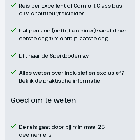
vrije tijd om de stad te bezoeken.
Reis per Excellent of Comfort Class bus
We rijden langs de Golf van Triëst,
o.l.v. chauffeur/reisleider
door Slovenië naar Istrië in
Kroatië. Aan het begin van de
Halfpension (ontbijt en diner) vanaf diner
avond komen we aan in ons hotel
eerste dag t/m ontbijt laatste dag
in Opatija, waar we vier nachten
verblijven.
Lift naar de Speikboden v.v.
Hoogtepunt
Alles weten over inclusief en exclusief?
Idyllisch Opatija
Bekijk de praktische informatie
Goed om te weten
De reis gaat door bij minimaal 25
deelnemers.