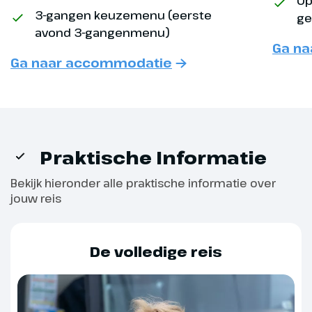
Op
Dag 6
3-gangen keuzemenu (eerste
ge
avond 3-gangenmenu)
Vrije dag
Ga n
Ga naar accommodatie
Vandaag kun je je dag naar eigen
inzicht indelen. Zo kun je
bijvoorbeeld met een gratis bus
naar de stad Bruneck.
Praktische Informatie
Bekijk hieronder alle praktische informatie over
jouw reis
De volledige reis