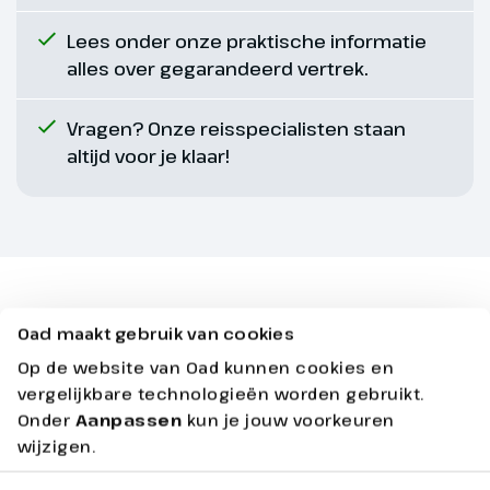
Lees onder onze praktische informatie
alles over gegarandeerd vertrek.
Vragen? Onze reisspecialisten staan
Dag 8
altijd voor je klaar!
Poreč & Rovinj
215 km
Na het ontbijt rijden we naar
Businformatie
Poreč, één van de populairste
Oad maakt gebruik van cookies
vakantiebestemmingen van
Op de website van Oad kunnen cookies en
Kroatië. We brengen een bezoek
Je kunt kiezen uit een aantal mogelijkheden om
vergelijkbare technologieën worden gebruikt.
aan het historische centrum met
jouw vakantie ontspannen te beginnen
Onder
Aanpassen
kun je jouw voorkeuren
het Maraforplein, de toren van
wijzigen.
Poreč en de Sint-
Per Oad servicelijn (inclusief)
1