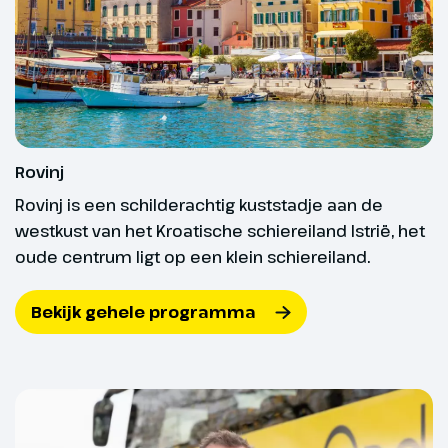
helpen. Dit doen we om ervoor te zorgen dat jij en
We rijden naar Prettau, een
je medereizigers onbezorgd kunnen genieten van
voormalig kopermijnengebied. Je
een fijne vakantie.
hebt hier de mogelijkheid om het
Twijfel je of je fit genoeg bent of wil je graag een
Bergbau Museum te bezoeken
hulpmiddel meenemen op reis? Bel ons dan even
(€). Daarna rijden we naar
op!
Cadipietra, waar we de kabelbaan
nemen naar de Klausberg
Rovinj
(optioneel, ca. € 29,- p.p.). Vanaf
Rovinj is een schilderachtig kuststadje aan de
hier heb je een schitterend
westkust van het Kroatische schiereiland Istrië, het
uitzicht over de Alpen van het
oude centrum ligt op een klein schiereiland.
Zillertal in Oostenrijk. Je kunt een
blik werpen op de gletsjers van
Bekijk gehele programma
dit dal, die ook in de zomer
bedekt zijn met sneeuw en tot
wel 3700 meter hoog zijn. Wie
niet omhoog gaat, kan beneden
in het dal een mooie wandeling
maken.