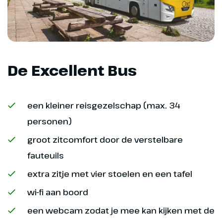
Pula & Brijuni Eilanden
210 km
In de ochtend bezoeken we Pula
met het Romeinse amfitheater
De Excellent Bus
(€). Na het bezoek rijden we naar
Fažana, vanwaar we naar de
Brijuni eilanden varen. Sinds 1983
zijn de Brijuni eilanden,
een kleiner reisgezelschap (max. 34
bestaande uit veertien grote en
personen)
kleine eilanden, een Nationaal
groot zitcomfort door de verstelbare
Park. Na aankomst stappen we in
een treintje voor de rondleiding
fauteuils
door dit prachtige gebied. We
extra zitje met vier stoelen en een tafel
bezoeken onder meer de ruïnes
van een Romeinse villa, een
wi-fi aan boord
archeologisch museum en het
een webcam zodat je mee kan kijken met de
safaripark. Dit wordt beschouwd