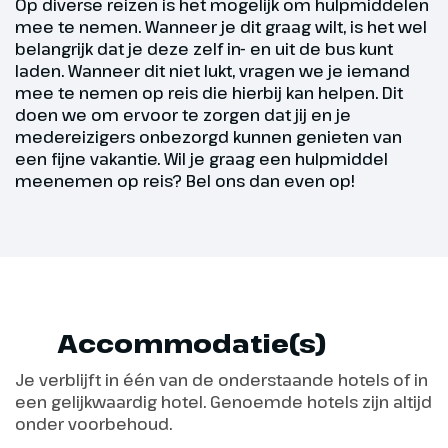
Op diverse reizen is het mogelijk om hulpmiddelen
Vandaag staan de Dolomieten op
mee te nemen. Wanneer je dit graag wilt, is het wel
het programma. We passeren de
belangrijk dat je deze zelf in- en uit de bus kunt
laden. Wanneer dit niet lukt, vragen we je iemand
mooiste berghellingen,
mee te nemen op reis die hierbij kan helpen. Dit
besneeuwde bergtoppen,
doen we om ervoor te zorgen dat jij en je
typische bergdorpjes en
medereizigers onbezorgd kunnen genieten van
schitterende vergezichten. De
een fijne vakantie. Wil je graag een hulpmiddel
route voert ons door het
meenemen op reis? Bel ons dan even op!
Pusterdal, langs Toblach en door
het mondaine Cortina
d'Ampezzo, bekend van de
Olympische Winterspelen. We
rijden vandaag over maar liefst
acht bergpassen: de Colle
Accommodatie(s)
Sant’Angelo, Tre Croci, Falzarego,
Valporolo, Campolungo, Pordoi,
Je verblijft in één van de onderstaande hotels of in
Sella en Gardena, waar we unieke
een gelijkwaardig hotel. Genoemde hotels zijn altijd
hoogten bereiken en de
onder voorbehoud.
vergezichten adembenemend