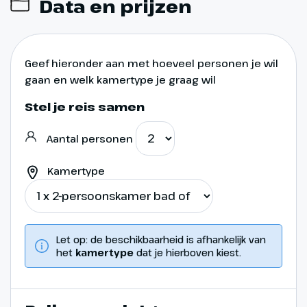
Data en prijzen
Geef hieronder aan met hoeveel personen je wil
Dag 11
gaan en welk kamertype je graag wil
Stel je reis samen
Vertrek Opatija
440 km
Aantal personen
Na het ontbijt nemen we
Kamertype
afscheid van ons hotel. We rijden
door Slovenië en Oostenrijk naar
Zuid-Duitsland voor de laatste
overnachting
Let op: de beschikbaarheid is afhankelijk van
het
kamertype
dat je hierboven kiest.