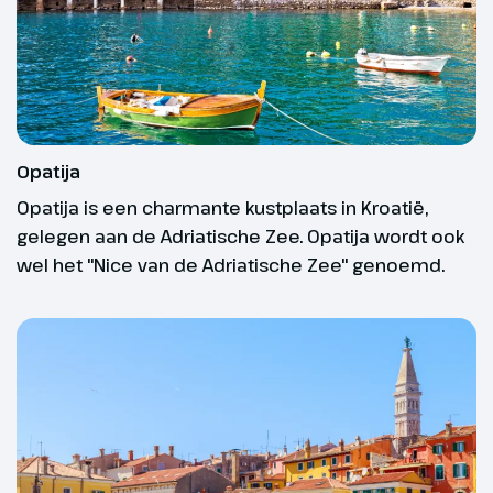
naar de Speikboden
buiten onze invloedsfeer.
Bij data en prijzen zie je of deze reis vertrekgarantie
heeft.
Opatija
Opatija is een charmante kustplaats in Kroatië,
Fit en mobiel
gelegen aan de Adriatische Zee. Opatija wordt ook
wel het "Nice van de Adriatische Zee" genoemd.
Beschik je over een goede basisconditie? Dan ben
je fit genoeg om mee te gaan op onze
excursiereizen.
Op diverse excursiereizen kunnen we een beperkt
Dag 4
aantal hulpmiddelen meenemen. Wanneer je dit
graag wilt, is het wel belangrijk dat je deze zelf in en
Ahrntal & Klausberg
uit de bus kunt laden. Wanneer dit niet lukt, vragen
30 km
we je iemand mee te nemen op reis die hierbij kan