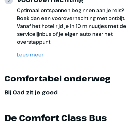
3
Optimaal ontspannen beginnen aan je reis?
Boek dan een voorovernachting met ontbijt.
Vanaf het hotel rijd je in 10 minuutjes met de
servicelijnbus of je eigen auto naar het
Dag 9
overstappunt.
Lees meer
Vrije dag, boottocht Opatija
Vandaag kun je het rustig aan
Comfortabel onderweg
doen. Maak bijvoorbeeld een
wandeling over de boulevard van
Bij Oad zit je goed
Opatija. In de middag kun je mee
voor een optionele boottocht
langs de kust van Opatija
De Comfort Class Bus
(optioneel, ca. € 20,- p.p. bij
boeking opgeven en betalen).