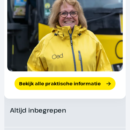
Dag 7
Via Udine naar Opatija
360 km
We verlaten ons hotel in Zuid-Tirol
en rijden naar de stad Udine in de
Friuli regio. De stad heeft door
zijn ligging vlakbij de grens met
Oostenrijk en Slovenië een mix
Bekijk alle praktische informatie
van culturen. Je vind hier
bierstubes in Oostenrijkse stijl,
op het Piazza della Libertà vind je
Altijd inbegrepen
weer Venetiaanse invloeden en
sommige huizen in Oost-
Europese stijl. Je hebt hier wat