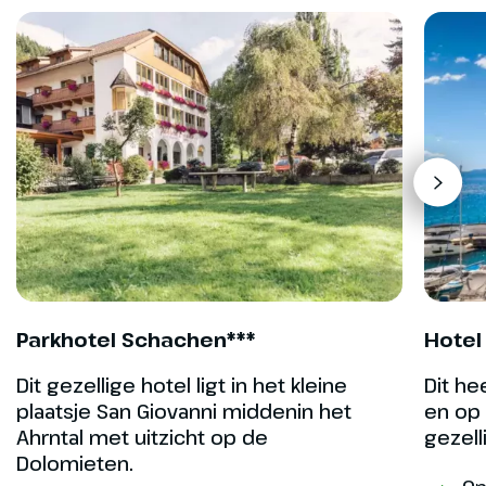
zijn.
Hoogtepunt
Passentocht
Dolomieten
Parkhotel Schachen***
Hotel 
Dit gezellige hotel ligt in het kleine
Dit he
plaatsje San Giovanni middenin het
en op 
Ahrntal met uitzicht op de
gezell
Dolomieten.