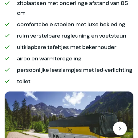
zitplaatsen met onderlinge afstand van 85
Optioneel
cm
Boottocht Opatija
comfortabele stoelen met luxe bekleding
Boottocht Opatija (€ 20,-
p.p.)
ruim verstelbare rugleuning en voetsteun
uitklapbare tafeltjes met bekerhouder
airco en warmteregeling
persoonlijke leeslampjes met led-verlichting
toilet
Dag 10