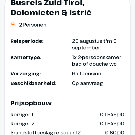
Busreis Zuid-Tirol,
Dolomieten & Istrië
2 Personen
Reisperiode:
29 augustus t/m 9
september
Kamertype:
1x 2-persoonskamer
bad of douche wc
Verzorging:
Halfpension
Beschikbaarheid:
Op aanvraag
Prijsopbouw
Reiziger 1
€ 1.549,00
Reiziger 2
€ 1.549,00
Brandstoftoeslag reisduur 12
€ 60,00