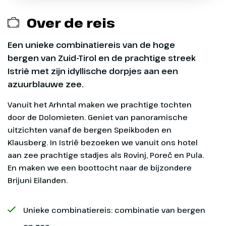
Opstaptijden Limburg
opstapplaatsen zijn het gehele seizoen
die vertrekken vanaf 11 mei t/m 14
Calamiteitenfonds € 2,50 per boeking
beschikbaar.
september 2026 en terugkomen vanaf
Over de reis
16 mei t/m 26 september 2026, overige
¹ Opstapplaats te boeken voor reizen
SGR-bijdrage € 5 p.p.
Opstaptijden Gelderland
opstapplaatsen zijn het gehele seizoen
die vertrekken vanaf 11 mei t/m 14
Een unieke combinatiereis van de hoge
beschikbaar.
september 2026 en terugkomen vanaf
bergen van Zuid-Tirol en de prachtige streek
16 mei t/m 26 september 2026, overige
¹ Opstapplaats te boeken voor reizen
Istrië met zijn idyllische dorpjes aan een
opstapplaatsen zijn het gehele seizoen
die vertrekken vanaf 11 mei t/m 14
azuurblauwe zee.
Dag 1
beschikbaar.
september 2026 en terugkomen vanaf
Exclusief
Vanuit het Arhntal maken we prachtige tochten
16 mei t/m 26 september 2026, overige
Heenreis
door de Dolomieten. Geniet van panoramische
opstapplaatsen zijn het gehele seizoen
Entreegelden ca. € 35 p.p.
uitzichten vanaf de bergen Speikboden en
beschikbaar.
720 km
Klausberg. In Istrië bezoeken we vanuit ons hotel
Optionele excursies (zie dag tot dag)
Na het kopje koffie in Didam
aan zee prachtige stadjes als Rovinj, Poreč en Pula.
rijden we over de Duitse
En maken we een boottocht naar de bijzondere
Overige maaltijden
snelwegen in zuidelijke richting.
Brijuni Eilanden.
De eerste overnachting is in de
Eventuele fooien
omgeving van Zuid-Duitsland.
Unieke combinatiereis: combinatie van bergen
en zee