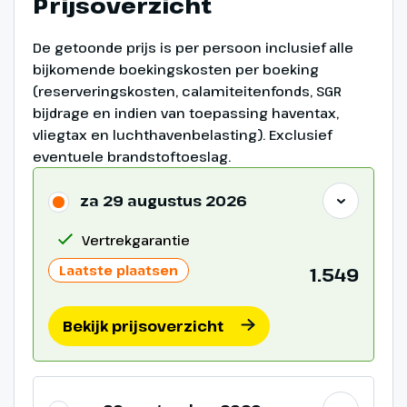
Prijsoverzicht
De getoonde prijs is per persoon inclusief alle
bijkomende boekingskosten per boeking
(reserveringskosten, calamiteitenfonds, SGR
bijdrage en indien van toepassing haventax,
vliegtax en luchthavenbelasting). Exclusief
eventuele brandstoftoeslag.
Dag 12
za 29 augustus 2026
Naar huis
Vertrekgarantie
750 km
Laatste plaatsen
1.549
We vervolgen onze terugreis
naar Nederland. In Didam staat er
Bekijk prijsoverzicht
een afscheidsdiner voor je klaar.
(€) = bijkomende entreegelden