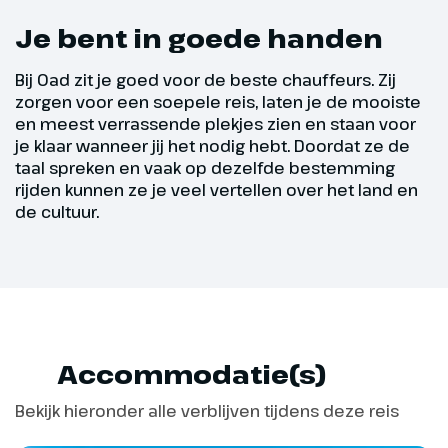
Excursie Postojna en
Predjama (€ 50,-)
Je bent in goede handen
Bij Oad zit je goed voor de beste chauffeurs. Zij
zorgen voor een soepele reis, laten je de mooiste
en meest verrassende plekjes zien en staan voor
je klaar wanneer jij het nodig hebt. Doordat ze de
taal spreken en vaak op dezelfde bestemming
rijden kunnen ze je veel vertellen over het land en
de cultuur.
Dag 5
Accommodatie(s)
Pula & Brijuni Eilanden
Bekijk hieronder alle verblijven tijdens deze reis
Na het ontbijt rijden we naar het