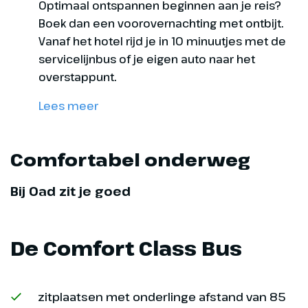
Optimaal ontspannen beginnen aan je reis?
Dag 10
Boek dan een voorovernachting met ontbijt.
Vanaf het hotel rijd je in 10 minuutjes met de
Naar huis
servicelijnbus of je eigen auto naar het
overstappunt.
Na het ontbijt rijden we terug
naar Nederland. Op het
Lees meer
overstappunt krijg je een heerlijk
afscheidsdiner en kan je
nagenieten van deze prachtige
Comfortabel onderweg
reis.
Bij Oad zit je goed
De Comfort Class Bus
zitplaatsen met onderlinge afstand van 85