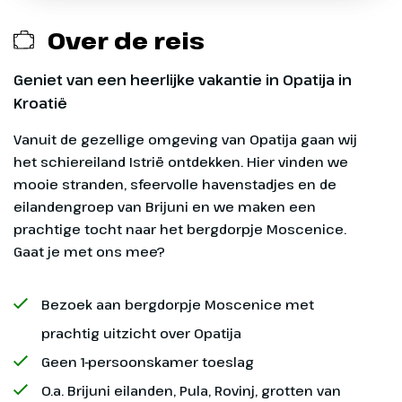
Opstaptijden Limburg
opstapplaatsen zijn het gehele seizoen
kennismaking met de groep
die vertrekken vanaf 11 mei t/m 14
beschikbaar.
verlaten we Nederland. We rijden
september 2026 en terugkomen vanaf
Over de reis
over de Duitse snelwegen naar
16 mei t/m 26 september 2026, overige
¹ Opstapplaats te boeken voor reizen
Opstaptijden Gelderland
ons overnachtingshotel in Zuid-
opstapplaatsen zijn het gehele seizoen
die vertrekken vanaf 11 mei t/m 14
Geniet van een heerlijke vakantie in Opatija in
beschikbaar.
Duitsland of net over de grens bij
september 2026 en terugkomen vanaf
Kroatië
Exclusief
Kufstein in Oostenrijk.
16 mei t/m 26 september 2026, overige
¹ Opstapplaats te boeken voor reizen
Vanuit de gezellige omgeving van Opatija gaan wij
opstapplaatsen zijn het gehele seizoen
die vertrekken vanaf 11 mei t/m 14
Eventuele entreegelden ca. € 25 p.p.
het schiereiland Istrië ontdekken. Hier vinden we
beschikbaar.
september 2026 en terugkomen vanaf
mooie stranden, sfeervolle havenstadjes en de
16 mei t/m 26 september 2026, overige
Optionele excursies (zie dag tot dag
eilandengroep van Brijuni en we maken een
opstapplaatsen zijn het gehele seizoen
programma)
prachtige tocht naar het bergdorpje Moscenice.
beschikbaar.
Gaat je met ons mee?
Overige maaltijden
Bezoek aan bergdorpje Moscenice met
Eventuele fooien
prachtig uitzicht over Opatija
Geen 1-persoonskamer toeslag
O.a. Brijuni eilanden, Pula, Rovinj, grotten van
Dag 2