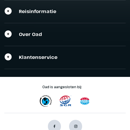
Sluit het programma
Sluiten
Sluiten
Reisinformatie
Over Oad
Klantenservice
Oad is aangesloten bij: