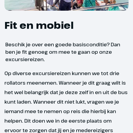
We rijden in de loop van de
ochtend naar het
Fit en mobiel
schilderachtige stadje Rovinj. Het
stadje is eeuwen geleden op een
eilandje voor de kust gebouwd
Beschik je over een goede basisconditie? Dan
en vormde daardoor een goede
ben je fit genoeg om mee te gaan op onze
bescherming tegen indringers.
excursiereizen.
Vandaag de dag vinden we er
smalle straatjes en gezellige
Op diverse excursiereizen kunnen we tot drie
pleintjes. We bezoeken hier
onder meer de St. Eufemia Kerk,
rollators meenemen. Wanneer je dit graag wilt is
de Barokke Boog van Balbi en het
het wel belangrijk dat je deze zelf in en uit de bus
Franciscaner Klooster. In de
kunt laden. Wanneer dit niet lukt, vragen we je
avond maken we een prachtige
iemand mee te nemen op reis die hierbij kan
boottocht en genieten we van
de zonsondergang, terwijl je op
helpen. Dit doen we in de eerste plaats om
zoek gaat naar dolfijnen.
ervoor te zorgen dat jij en je medereizigers