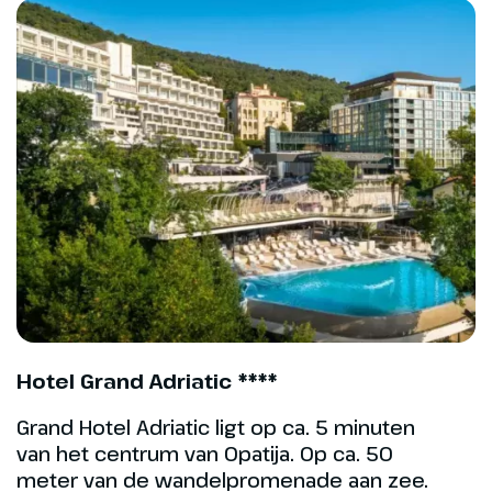
Romeinse Amfitheater in de
havenplaats Pula. Één van de
grootste theaters van het
voormalige Romeinse Rijk. We
rijden verder naar de
havenplaats Fazana, vanwaar wij
per boot de Brijuni Eilanden gaan
verkennen. De Brijuni-Archipel
staat bekend als één van de
mooiste archipels in het
Middellandse Zeegebied. Na
aankomst stoppen we in de trein
voor een rondleiding door het
prachtige gebied. We bezoeken
Hotel Grand Adriatic ****
onder meer de ruïnes van een
Romeinse villa, een
Grand Hotel Adriatic ligt op ca. 5 minuten
archeologisch museum en het
van het centrum van Opatija. Op ca. 50
safaripark.
meter van de wandelpromenade aan zee.