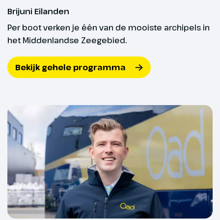
Vandaag rijden we naar de
Brijuni Eilanden
bijzondere grotten van Postojna.
Per boot verken je één van de mooiste archipels in
Deze grotten behoren tot de
het Middenlandse Zeegebied.
langste grottenstelsels ter
wereld. Een ondergronds treintje
brengt ons tot diep in de grot en
Bekijk gehele programma
we zien fascinerende
druipsteenformaties. Na dit
indrukwekkende bezoek zien we
het legendarische Predjama
Castle. Al eeuwenlang hangt het
kasteel hier dramatisch tegen de
steile rotswand (optioneel).
Optioneel
Excursie Postojna en
Predjama