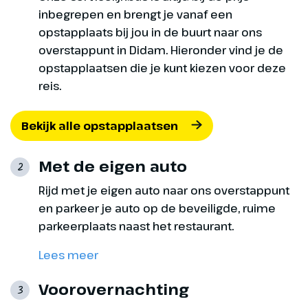
Vertrek Opatija
inbegrepen en brengt je vanaf een
opstapplaats bij jou in de buurt naar ons
Na het ontbijt nemen we
overstappunt in Didam. Hieronder vind je de
afscheid van ons hotel in Istrië.
opstapplaatsen die je kunt kiezen voor deze
We rijden weer terug via Slovenië
reis.
en Oostenrijk. We verblijven één
nacht in Zuid-Duitsland.
Bekijk alle opstapplaatsen
Met de eigen auto
2
Rijd met je eigen auto naar ons overstappunt
en parkeer je auto op de beveiligde, ruime
parkeerplaats naast het restaurant.
Lees meer
Voorovernachting
3