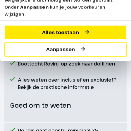
Reis per Comfort Class bus, o.l.v.
boeken. Prijs ca. € 15,-
Onder
Aanpassen
kun je jouw voorkeuren
chauffeur/reisleider
p.p.
wijzigen.
Halfpension (ontbijt en diner) vanaf diner
eerste dag t/m ontbijt laatste dag
Alles toestaan
Driegangen-afscheidsdiner
Aanpassen
Boottocht Rovinj; op zoek naar dolfijnen
Alles weten over inclusief en exclusief?
Bekijk de praktische informatie
Dag 7
Goed om te weten
Vrije dag
Vandaag heb je een vrije dag. Je
De reis gaat door bij minimaal 25