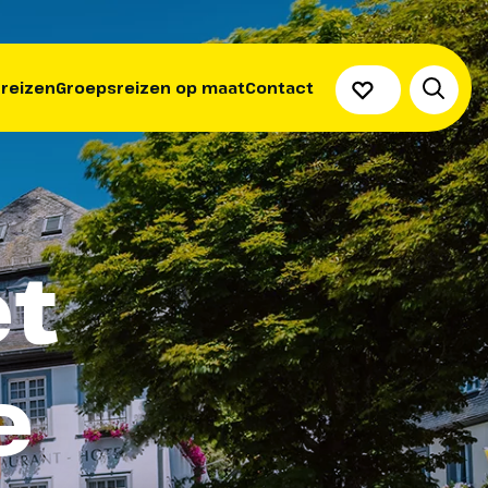
 reizen
Groepsreizen op maat
Contact
et
e