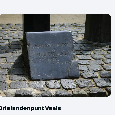
ring
se te voldoen
Drielandenpunt Vaals
 geldt een minimum aantal deelnemers