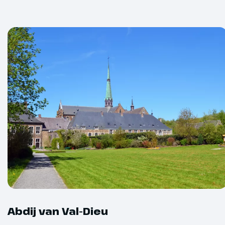
Vanmiddag be
(€). De Abdij 
Abdij die de 
Binnen de ab
brouwerij wa
lekkere spec
Optioneel bij
Hoogtepu
boeken
Eifel en 
Dag 3
Een van de h
Minimum aa
bezoek aan de
Abdij van Val-Dieu
Eifelgebergte