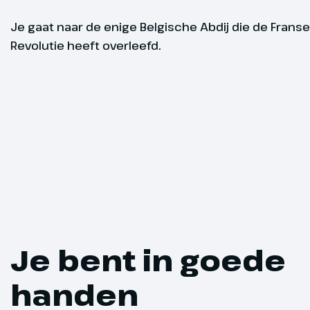
deelnemers
stadje Monsc
Je gaat naar de enige Belgische Abdij die de Franse
klaterend wa
Minimum aantal deelnem
Revolutie heeft overleefd.
heuvel en m
deelnemers
deze leuke st
Monschau nau
de gelegenhe
bekijken en e
te maken (opti
Hoogtepu
Je bent in goede
Optioneel
handen