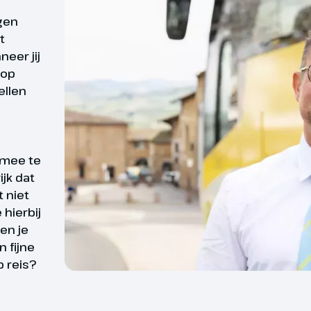
treintje
rd
Wat is er fijner dan zek
rgen
t
georganiseerde reis is d
Ter plaatse bij te boeken.
eer jij
deelnemers. Toch willen
 op
Daarom bieden wij reize
, Vaals & Aken
ellen
reizen waarvan wij op 
 de dag met een indrukwekkend
zekerheid kunnen zegge
e Amerikaanse begraafplaats in
gevallen kan het zijn d
ervolgens rijden we een mooie
 mee te
ingetrokken. Bijv. door
et Zuid-Limburgse
ijk dat
hap. Je staat versteld van de
t niet
oorzaken buiten onze i
tuur en de mooie vergezichten.
hierbij
n Vaals op de grens met België en
en je
Bij data en prijzen zie j
 aldaar het Drielandenpunt vormt.
 fijne
d is dit met 322,5 meter het
 reis?
 van Nederland. Bij helder weer
r de 35 meter hoge