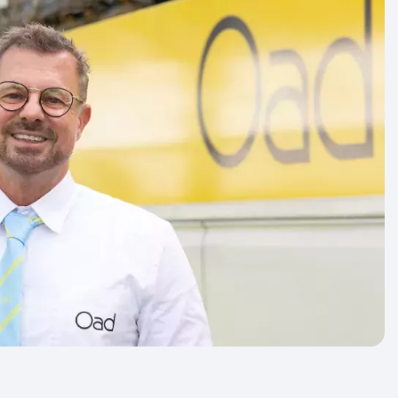
er weten dat jouw reis doorgaat? Bij een
at altijd afhankelijk van het aantal
 we je zoveel mogelijk garantie bieden.
n aan met ‘gegarandeerd vertrek’. Dit zijn
basis van geschiedenis en ervaring met 99%
n dat ze doorgaan. Slechts in zeer zeldzame
at een garante reis alsnog moet worden
 een grote annulering of reisbeperkende
nvloedsfeer.
e of deze reis vertrekgarantie heeft.