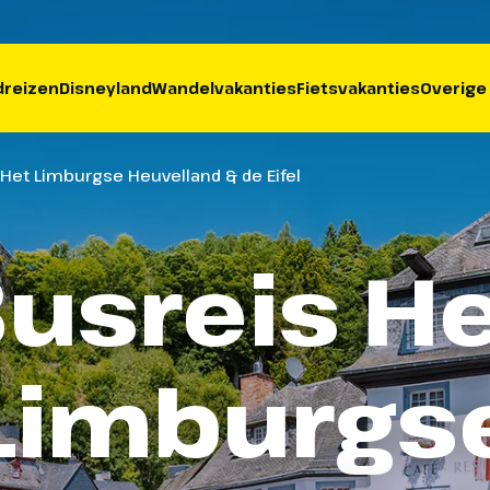
reizen
Disneyland
Wandelvakanties
Fietsvakanties
Overige
 Het Limburgse Heuvelland & de Eifel
usreis H
Limburgs