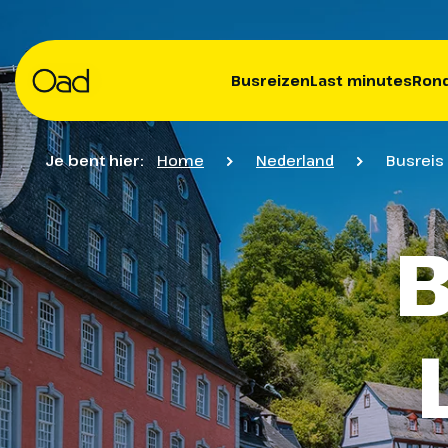
Busreizen
Last minutes
Rond
Je bent hier:
Home
Nederland
Busreis
B