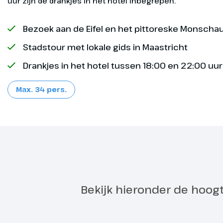
uur zijn de drankjes in het hotel inbegrepen.
hotel Op de 
heerlijk dine
22:00 uur zij
Bezoek aan de Eifel en het pittoreske Monscha
Stadstour met lokale gids in Maastricht
Drankjes in het hotel tussen 18:00 en 22:00 uu
Max. 34 pers.
Belgisch
Dag 2
Exclusief
Vandaag staa
Abdij van Val
mooie route 
watervallen 
Bekijk hieronder de hoog
hoe het water
naar beneden 
het kuuroord S