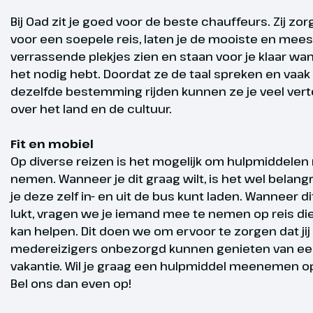
Gegarandee
Bij Oad zit je goed voor de beste chauffeurs. Zij zo
voor een soepele reis, laten je de mooiste en mees
vertrek
verrassende plekjes zien en staan voor je klaar wann
het nodig hebt. Doordat ze de taal spreken en vaak
Margraten
dezelfde bestemming rijden kunnen ze je veel vert
Dag 4
over het land en de cultuur.
We beginnen
bezoek aan d
Fit en mobiel
Margraten. V
Op diverse reizen is het mogelijk om hulpmiddelen
route door h
nemen. Wanneer je dit graag wilt, is het wel belangr
heuvellandsc
je deze zelf in- en uit de bus kunt laden. Wanneer di
prachtige na
lukt, vragen we je iemand mee te nemen op reis die 
We eindigen i
kan helpen. Dit doen we om ervoor te zorgen dat jij 
Duitsland dat
medereizigers onbezorgd kunnen genieten van een
Tegelijkertij
vakantie. Wil je graag een hulpmiddel meenemen op
hoogste punt
Bel ons dan even op!
moet je zeke