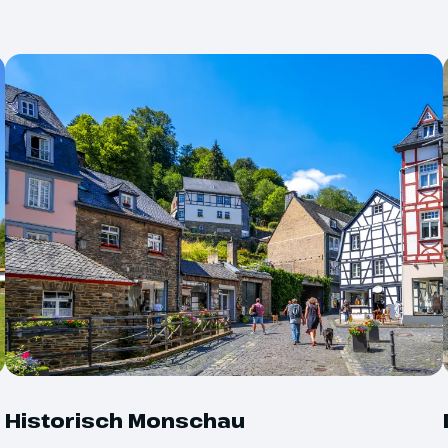
zoeken we de Abdij van Val-Dieu
van Val-Dieu is de enige Belgische
Franse Revolutie heeft overleefd.
dijmuren bevind zich ook een
ar sinds 1997 weer een aantal
iaal bieren worden gebrouwen.
 te
Annuleringsverzeke
nt
Abdij van Val-Dieu
Reisverzekering
Excursies, ter plaat
Monschau
oogtepunten van deze reis is een
ntal
 Eifel. Door het prachtige
Historisch Monschau
Voor alle groepsreizen
 rijden we naar het pittoreske