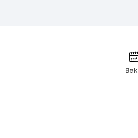
Wilhelminato
prachtig uit
Fit en mobie
afstand van V
je de Dom be
koningen gek
grafmonument
Hoogtepu
Bek
Maastrich
Dag 5
Na het ontbi
volgens vele
Maastricht. V