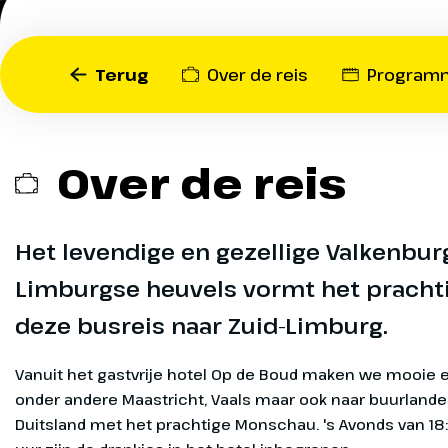
maak je prachtige excursi
bestemmingen zoals Maast
zelfs naar buurlanden Belg
Op
Terug
Over de reis
Program
waar je het betoverende
verkennen.
Op
Over de reis
Op
Naar Val
Dag 1
Het levendige en gezellige Valkenbur
Na het kopje 
Limburgse heuvels vormt het pracht
Op
Moerdijk rijd
deze busreis naar Zuid-Limburg.
Vanmiddag heb
ontdekken. W
Op
Vanuit het gastvrije hotel Op de Boud maken we mooie 
de grotten, e
onder andere Maastricht, Vaals maar ook naar buurlande
het sfeervoll
Duitsland met het prachtige Monschau. 's Avonds van 18
middag nemen