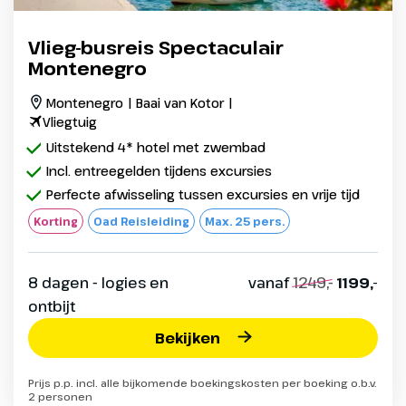
Vlieg-busreis Spectaculair
Montenegro
Montenegro | Baai van Kotor |
Vliegtuig
Uitstekend 4* hotel met zwembad
Incl. entreegelden tijdens excursies
Perfecte afwisseling tussen excursies en vrije tijd
Korting
Oad Reisleiding
Max. 25 pers.
8 dagen - logies en
vanaf
1249,-
1199,-
ontbijt
Bekijken
Prijs p.p. incl. alle bijkomende boekingskosten per boeking o.b.v.
2 personen