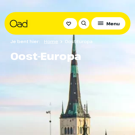
Menu
Je bent hier:
Home
Oost-Europa
Oost-Europa