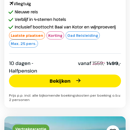
Vliegtuig
Nieuwe reis
Verblijf in 4-sterren hotels
Inclusief boottocht Baai van Kotor en wijnproeverij
Laatste plaatsen
Korting
Oad Reisleiding
Max. 25 pers.
10 dagen -
vanaf
1559,-
1499,-
Halfpension
Bekijken
Prijs p.p. incl. alle bijkomende boekingskosten per boeking o.b.v.
2 personen
Vertrekgarantie