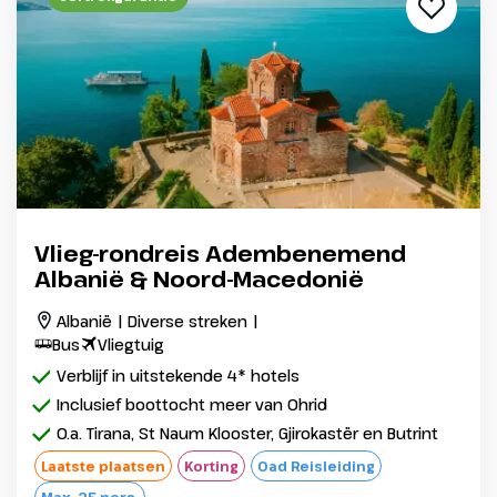
Vlieg-rondreis Adembenemend
Albanië & Noord-Macedonië
Albanië | Diverse streken |
Bus
Vliegtuig
Verblijf in uitstekende 4* hotels
Inclusief boottocht meer van Ohrid
O.a. Tirana, St Naum Klooster, Gjirokastër en Butrint
Laatste plaatsen
Korting
Oad Reisleiding
Max. 25 pers.