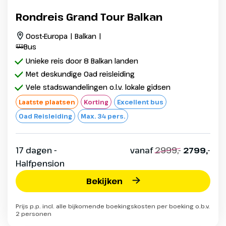
Rondreis Grand Tour Balkan
Oost-Europa | Balkan |
Bus
Unieke reis door 8 Balkan landen
Met deskundige Oad reisleiding
Vele stadswandelingen o.l.v. lokale gidsen
Laatste plaatsen
Korting
Excellent bus
Oad Reisleiding
Max. 34 pers.
17 dagen -
vanaf
2999,-
2799,-
Halfpension
Bekijken
Prijs p.p. incl. alle bijkomende boekingskosten per boeking o.b.v.
2 personen