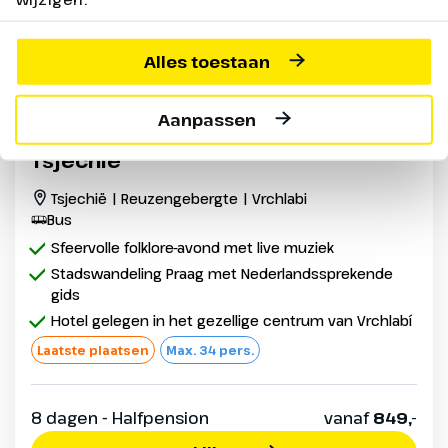
Alles toestaan
Aanpassen
Busreis Het Reuzengebergte van
Tsjechië
Tsjechië | Reuzengebergte | Vrchlabi
Bus
Sfeervolle folklore-avond met live muziek
Stadswandeling Praag met Nederlandssprekende
gids
Hotel gelegen in het gezellige centrum van Vrchlabí
Laatste plaatsen
Max. 34 pers.
8 dagen - Halfpension
vanaf
849,-