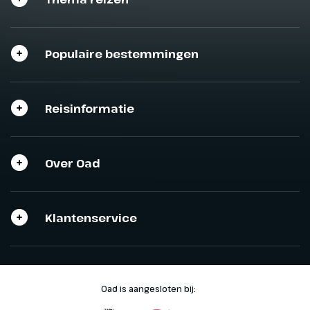
Sluit het programma
Sluiten
Sluiten
Populaire bestemmingen
Reisinformatie
Over Oad
Klantenservice
Oad is aangesloten bij: