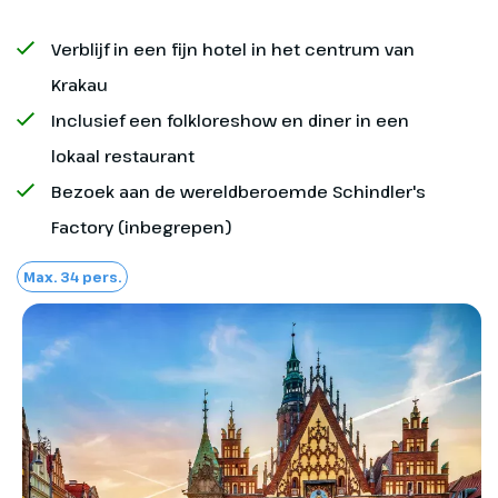
Naar Chemnitz
Overige maaltijden
Verblijf in een fijn hotel in het centrum van
Na een kopje koffie of thee in
Didam, vertrekken we in de
Krakau
Eventuele fooien
richting van Oost-Duitsland. We
Inclusief een folkloreshow en diner in een
dineren en overnachten in de
lokaal restaurant
omgeving van Chemnitz.
Bezoek aan de wereldberoemde Schindler's
Optioneel bij te boeken
Factory (inbegrepen)
Max. 34 pers.
Annuleringsverzekering
Reisverzekering
Optionele excursies, bij boeking op te
geven