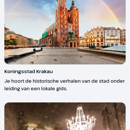
bieden wij reizen aan met ‘gegarandeerd vertrek’.
Tijd voor een eerste
Dit zijn reizen waarvan wij op basis van
kennismaking met het
geschiedenis en ervaring met 99% zekerheid
bijzondere Krakau, dat in het
kunnen zeggen dat ze doorgaan. Slechts in zeer
verleden werd uitgeroepen tot
zeldzame gevallen kan het zijn dat een garante reis
Culturele Hoofdstad van Europa.
alsnog moet worden ingetrokken. Bijv. door een
De binnenstad, dat tussen 1038
grote annulering of reisbeperkende oorzaken
en 1568 de hoofdstad van Polen
buiten onze invloedsfeer.
was, staat sinds 1978 op de
UNESCO-Werelderfgoedlijst en
Bij data en prijzen zie je of deze reis vertrekgarantie
Koningsstad Krakau
trekt jaarlijks talloze bezoekers.
heeft.
Je hoort de historische verhalen van de stad onder
Omdat de stad tijdens de
leiding van een lokale gids.
Tweede Wereldoorlog
grotendeels gespaard bleef,
heeft Krakau een prachtig,
Fit en mobiel
authentiek centrum weten te
behouden. Samen met een
Beschik je over een goede basisconditie? Dan ben
deskundige lokale gids