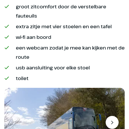
historische marktplein met het
groot zitcomfort door de verstelbare
fraaie stadhuis. Hier is ook wat
fauteuils
tijd om te lunchen. Na ons
extra zitje met vier stoelen en een tafel
bezoek rijden we verder naar de
omgeving van
wi-fi aan boord
Dresden/Chemnitz, waar we
een webcam zodat je mee kan kijken met de
zullen overnachten.
route
Hoogtepunt
usb aansluiting voor elke stoel
Historisch Wrocław
toilet