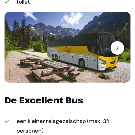
toilet
Dag 7
Via Wrocław naar de
omgeving van Chemnitz
De Excellent Bus
We verlaten ons hotel in Krakau
en reizen naar Wrocław voor een
een kleiner reisgezelschap (max. 34
kort bezoek. Wrocław is een
personen)
prachtige stad, bekend om het