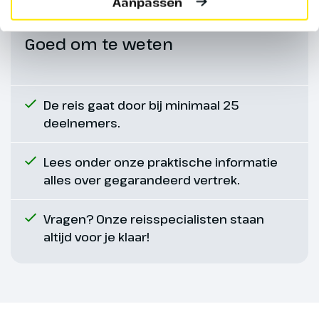
Aanpassen
Let op:
De dagtocht naar de
Wieliczka Zoutmijnen is niet
Goed om te weten
geschikt voor mensen die slecht
ter been zijn.
De reis gaat door bij minimaal 25
Optioneel
deelnemers.
Excursie Wieliczka
Zoutmijnen
Lees onder onze praktische informatie
Excursie Wieliczka
alles over gegarandeerd vertrek.
Zoutmijnen (€ 50,- p.p.)
Vragen? Onze reisspecialisten staan
altijd voor je klaar!