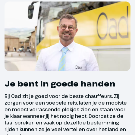
stad om op je gemak te
bezichtigen. Er zijn voldoende
mogelijkheden om even lekker
een kop koffie te drinken en te
genieten van het stadsleven.
Hoogtepunt
Rondleiding met gids
door Krakau
Je bent in goede handen
Bij Oad zit je goed voor de beste chauffeurs. Zij
zorgen voor een soepele reis, laten je de mooiste
en meest verrassende plekjes zien en staan voor
je klaar wanneer jij het nodig hebt. Doordat ze de
taal spreken en vaak op dezelfde bestemming
rijden kunnen ze je veel vertellen over het land en