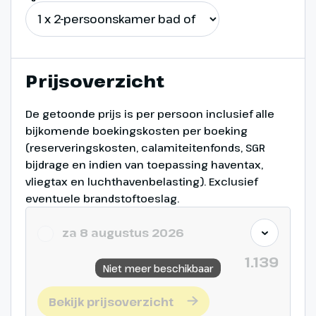
De volgorde van het programma
kan per datum anders zijn.
Prijsoverzicht
De getoonde prijs is per persoon inclusief alle
bijkomende boekingskosten per boeking
(reserveringskosten, calamiteitenfonds, SGR
bijdrage en indien van toepassing haventax,
vliegtax en luchthavenbelasting). Exclusief
eventuele brandstoftoeslag.
za 8 augustus 2026
1.139
Niet meer beschikbaar
Bekijk prijsoverzicht