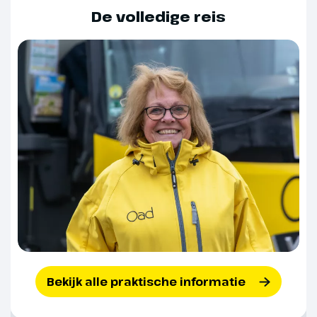
De volledige reis
Dag 5
Wieliczka Zoutmijnen
We gaan naar de beroemde
Wieliczka Zoutmijnen, die op de
UNESCO Werelderfgoedlijst staan
(optioneel, ca. € 50,- p.p., bij
boeking opgeven). Onder leiding
van een gids dalen we 800
treden naar beneden. Eenmaal in
Bekijk alle praktische informatie
de mijn aangekomen, zie je de
betoverende kleuren van een