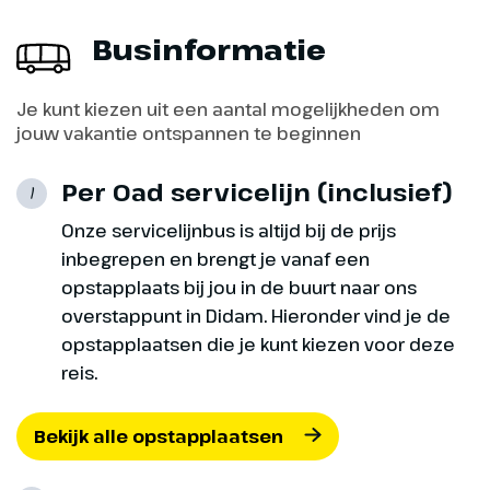
Businformatie
Je kunt kiezen uit een aantal mogelijkheden om
Dag 6
jouw vakantie ontspannen te beginnen
Staatsmuseum Auschwitz-
Per Oad servicelijn (inclusief)
1
Birkenau (optioneel)
Onze servicelijnbus is altijd bij de prijs
inbegrepen en brengt je vanaf een
Vandaag kun je ervoor kiezen om
opstapplaats bij jou in de buurt naar ons
in Krakau te blijven of mee te
overstappunt in Didam. Hieronder vind je de
gaan naar het nabijgelegen
opstapplaatsen die je kunt kiezen voor deze
voormalige concentratiekamp
reis.
Auschwitz-Birkenau (optioneel,
ca. € 45,- p.p., bij boeking
opgeven). Onder begeleiding van
Bekijk alle opstapplaatsen
een lokale gids horen en zien we
meer over de aangrijpende