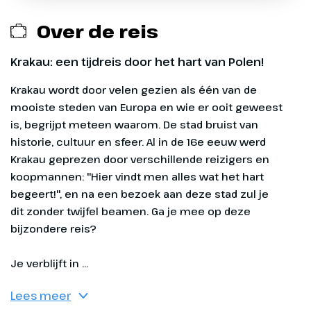
Opstaptijden Limburg
opstapplaatsen zijn het gehele seizoen
die vertrekken vanaf 11 mei t/m 14
samenkomen. Ga je mee naar deze
beschikbaar.
september 2026 en terugkomen vanaf
Over de reis
Servicelijnen via Didam
bijzondere bestemming?
16 mei t/m 26 september 2026, overige
¹ Opstapplaats te boeken voor reizen
Opstaptijden Gelderland
opstapplaatsen zijn het gehele seizoen
die vertrekken vanaf 11 mei t/m 14
Reserveringskosten € 27,50 per boeking
Krakau: een tijdreis door het hart van Polen!
beschikbaar.
september 2026 en terugkomen vanaf
Krakau wordt door velen gezien als één van de mooiste steden van Europa en wie er ooit geweest is, begrijpt meteen waarom. De stad bruist van historie, cultuur en sfeer. Al in de 16e eeuw werd Krakau geprezen door verschillende reizigers en koopmannen: "Hier vindt men alles wat
Calamiteitenfonds € 2,50 per boeking
16 mei t/m 26 september 2026, overige
¹ Opstapplaats te boeken voor reizen
opstapplaatsen zijn het gehele seizoen
die vertrekken vanaf 11 mei t/m 14
SGR-bijdrage € 5,00 p.p.
beschikbaar.
september 2026 en terugkomen vanaf
16 mei t/m 26 september 2026, overige
opstapplaatsen zijn het gehele seizoen
beschikbaar.
Exclusief
Entreegelden, ca. € 30 p.p.
Je verblijft in ...
Dag 1
Optionele excursies (zie dag tot dag
Lees meer
programma)