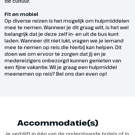
de cultuur.
Fit en mobiel
Op diverse reizen is het mogelijk om hulpmiddelen
mee te nemen. Wanneer je dit graag wilt, is het wel
Dag 4
belangrijk dat je deze zelf in- en uit de bus kunt
laden. Wanneer dit niet lukt, vragen we je iemand
mee te nemen op reis die hierbij kan helpen. Dit
Joodse Wijk en Schindler's
doen we om ervoor te zorgen dat jij en je
Factory
medereizigers onbezorgd kunnen genieten van
een fijne vakantie. Wil je graag een hulpmiddel
Vandaag staat opnieuw een
meenemen op reis? Bel ons dan even op!
indrukwekkende dag op het
programma: we brengen een
bezoek aan de Joodse Wijk
Kazimierz en bezoeken
Schindler's Factory. Met een
lokale deskundige gids wandelen
Accommodatie(s)
we door de wijk en zien we o.a.
de Joodse ghetto Podgórze, het
Je verblijft in één van de onderstaande hotels of in