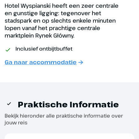
achtergelaten, maar
Hotel Wyspianski heeft een zeer centrale
tegenwoordig is de wijk rond de
en gunstige ligging: tegenover het
fabriek een hippe en artistieke
stadspark en op slechts enkele minuten
lopen vanaf het prachtige centrale
omgeving, waarover vele
marktplein Rynek Główny.
indrukwekkende verhalen te
vertellen zijn.
Inclusief ontbijtbuffet
Hoogtepunt
Ga naar accommodatie
Bezoek aan
Schindler's Factory
(inbegrepen)
Praktische Informatie
Bekijk hieronder alle praktische informatie over
jouw reis