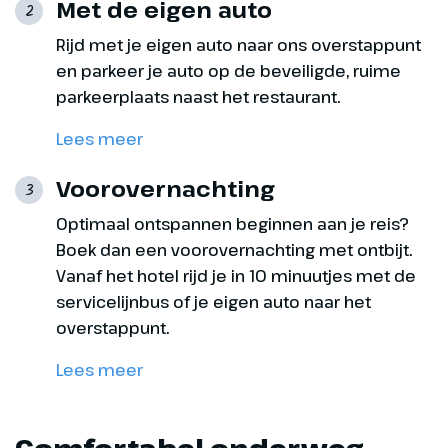
Met de eigen auto
2
gebeurtenissen die zich hier
Rijd met je eigen auto naar ons overstappunt
tijdens de Tweede Wereldoorlog
hebben afgespeeld. Na
en parkeer je auto op de beveiligde, ruime
terugkomst in Krakau is de
parkeerplaats naast het restaurant.
middag ter vrije besteding.
Lees meer
Let op:
Voor een bezoek aan het
Voorovernachting
3
Staatsmuseum Auschwitz-
Optimaal ontspannen beginnen aan je reis?
Birkenau hebben wij de volledige
Boek dan een voorovernachting met ontbijt.
namen volgens paspoort nodig.
We willen je dan ook verzoeken
Vanaf het hotel rijd je in 10 minuutjes met de
om deze bij boeking goed in te
servicelijnbus of je eigen auto naar het
vullen of tijdig correct aan ons
overstappunt.
door te geven. Indien deze
Lees meer
gegevens niet overeenkomen
met het paspoort/ID-kaart, dan
kan toegang ter plaatse worden
Comfortabel onderweg