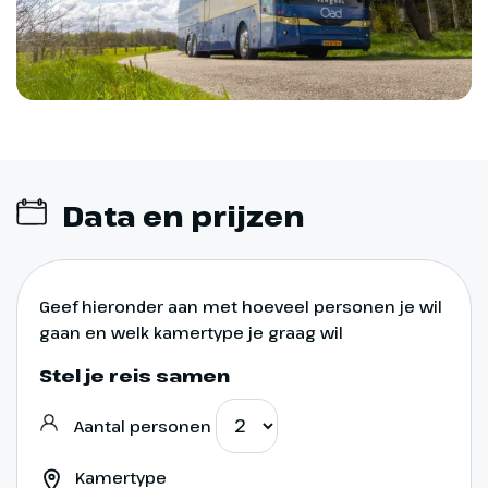
Dag 8
Data en prijzen
Naar huis
We rijden naar Didam voor het
afscheidsdiner. Hier kun je met je
Geef hieronder aan met hoeveel personen je wil
reisgenoten nog napraten over
gaan en welk kamertype je graag wil
deze leuke reis naar het zuiden
Stel je reis samen
van Polen.
Aantal personen
(€) = bijkomende entreegelden
Kamertype