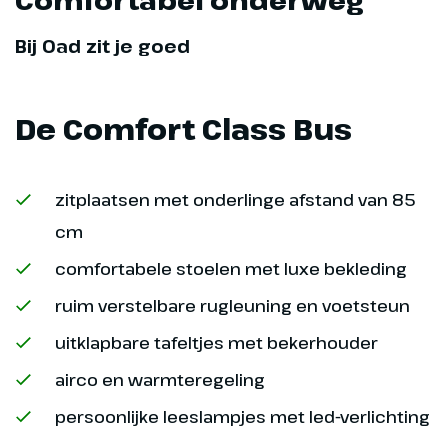
geweigerd. Daarnaast is het door
de toegenomen vraag voor
Bij Oad zit je goed
tickets, niet altijd mogelijk om
last-minute
boekingen/reserveringen voor
De Comfort Class Bus
entree tot het Staatsmuseum
Auschwitz-Birkenau te
garanderen.
zitplaatsen met onderlinge afstand van 85
Optioneel
cm
Excursie
comfortabele stoelen met luxe bekleding
Staatsmuseum
ruim verstelbare rugleuning en voetsteun
Auschwitz-Birkenau
uitklapbare tafeltjes met bekerhouder
Staatsmuseum
Auschwitz-Birkenau (€
airco en warmteregeling
45,- p.p.)
persoonlijke leeslampjes met led-verlichting