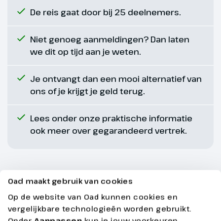
De reis gaat door bij 25 deelnemers.
Niet genoeg aanmeldingen? Dan laten
Dag 7
we dit op tijd aan je weten.
Brandenberg
Je ontvangt dan een mooi alternatief van
ons of je krijgt je geld terug.
Vandaag blijven we in
Brandenberg, in de directe
omgeving van het hotel
Lees onder onze praktische informatie
beginnen de loipes in
ook meer over gegarandeerd vertrek.
verschillende niveaus. Ook kan je
een mooie winterwandeling
maken door het dorp, onderweg
geniet je van de mooie
Oad maakt gebruik van cookies
bergtoppen en de paradijselijke
Overige informatie
Op de website van Oad kunnen cookies en
omgeving. Deze wandeling is
vergelijkbare technologieën worden gebruikt.
voor elke wandelaar geschikt en
Onder
Aanpassen
kun je jouw voorkeuren