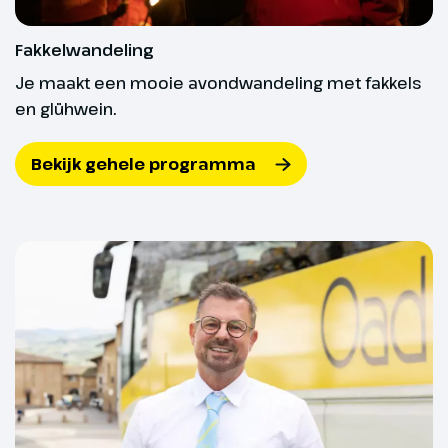
eindpunt is een gezellige
rustplaats en krijg je een uniek
Fakkelwandeling
zicht op het dal.
Je maakt een mooie avondwandeling met fakkels
en glühwein.
Bekijk gehele programma
Kleding: sneldrogende sokken,
Dag 4
handschoenen en hoge (!), waterdichte
Westendorf
wandelschoenen (bij lage