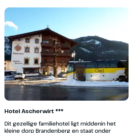
(vergeet niet dat op hoogte de zon sterker
is, dus je ook in de kou flink kunt
verbranden!).
Controleer of je zorgverzekeraar en/of reis
en annuleringsverzekeraar een extra
dekking eist voor wintersport. Medische
kosten en ongevallendekking zijn aan te
raden.
Dag 5
St. Johann in Tirol
Hotel Ascherwirt ***
Na het ontbijt rijden we naar St.
Dit gezellige familiehotel ligt middenin het
Johann in Tirol. Het
kleine dorp Brandenberg en staat onder
langlaufcentrum „Koasastadion“