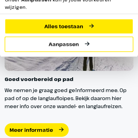
onderweg kom je helemaal tot
wijzigen.
rust van de prachtige natuur.
Geniet van deze laatste actieve
Alles toestaan
dag in het mooie Oostenrijk.
Aanpassen
Goed voorbereid op pad
We nemen je graag goed geïnformeerd mee. Op
pad of op de langlaufloipes. Bekijk daarom hier
meer info over onze wandel- en langlaufreizen.
Dag 8
Meer informatie