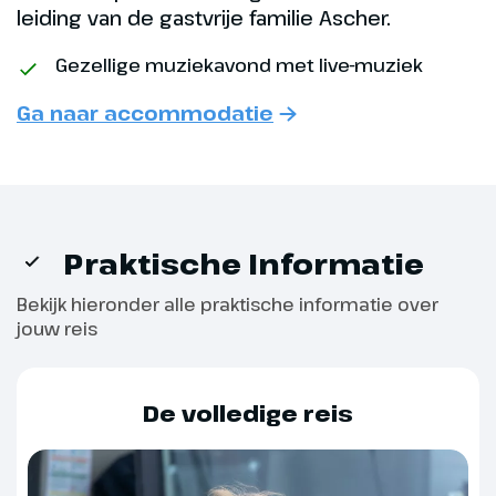
leiding van de gastvrije familie Ascher.
in St. Johann in Tirol is een geliefd
start- en ontmoetingspunt voor
Gezellige muziekavond met live-muziek
langlaufers. De ideale plek om in
de vele langlaufloipes in te
Ga naar accommodatie
stappen. Ook biedt St. Johann
voldoende wandelmogelijkheden
met de imposante bergen op de
achtergrond.
Praktische Informatie
Hoogtepunt
Bekijk hieronder alle praktische informatie over
St. Johann in Tirol
jouw reis
De volledige reis