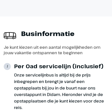
Terugreis
Na het ontbijt nemen we
afscheid van de vriendelijke
familie Ascher en rijden we weer
terug naar Nederland. In Didam
Businformatie
ontvang je nog een warme
wintermaaltijd.
Je kunt kiezen uit een aantal mogelijkheden om
jouw vakantie ontspannen te beginnen
Per Oad servicelijn (inclusief)
1
Onze servicelijnbus is altijd bij de prijs
inbegrepen en brengt je vanaf een
opstapplaats bij jou in de buurt naar ons
overstappunt in Didam. Hieronder vind je de
opstapplaatsen die je kunt kiezen voor deze
reis.