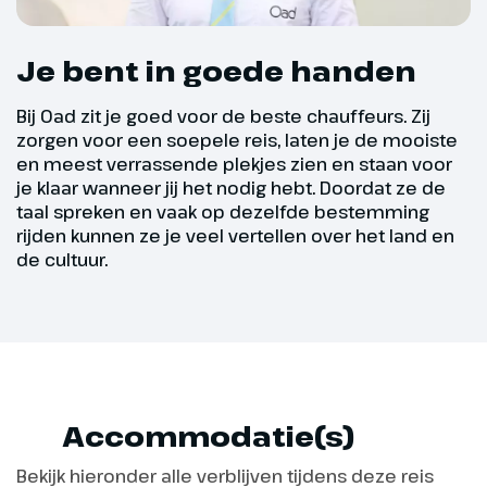
wandelschoenen valt de sneeuw makkelijk
Het sprookjesachtige
in de schoen, plus hoge wandelschoenen
winterlandschap rondom
Je bent in goede handen
Westendorf en het hele Brixental
bieden meer stevigheid om de enkels op
is een Eldorado voor de
Bij Oad zit je goed voor de beste chauffeurs. Zij
gladde ondergrond. Waterdicht is een
zorgen voor een soepele reis, laten je de mooiste
natuurliefhebber. We gaan over
must om constant natte voeten te
en meest verrassende plekjes zien en staan voor
de Westendorf-Aunerhof loipe,
je klaar wanneer jij het nodig hebt. Doordat ze de
voorkomen).
een redelijk makkelijke loipe met
taal spreken en vaak op dezelfde bestemming
een lengte van ca. 13 km. Ook
rijden kunnen ze je veel vertellen over het land en
Voor de wandelaars een wandelstok en
voor een gemoedelijke
de cultuur.
winterwandeling in de
'snowsteps'. Deze snowsteps zijn makkelijk
Kitzbüheler Alpen ben je hier aan
over je eigen schoenen te plaatsen en
het juiste adres, de talrijke
zorgen voor extra grip op een gladde
bewegwijzerde en geruimde
wegen brengen je door het
ondergrond.
sprookjesachtige
Accommodatie(s)
winterlandschap rondom
Voor onderweg: lichtgewicht rugtas,
Westendorf.
Bekijk hieronder alle verblijven tijdens deze reis
thermoskan/waterfles en zonnebrand