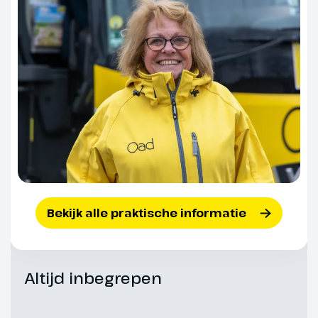
Dag 6
Pillerseetal - Hochfilzen
We gaan naar het romantische
Bekijk alle praktische informatie
Pillerseetal, een regio voor de
echte genieter. Het
loipennetwerk geldt als één van
de mooiste van Tirol en het
Altijd inbegrepen
onbeschrijflijk mooie
berglandschap betover je met