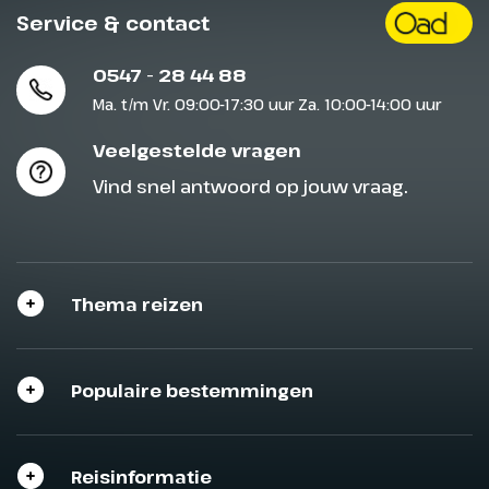
Service & contact
0547 - 28 44 88
Ma. t/m Vr. 09:00-17:30 uur Za. 10:00-14:00 uur
Veelgestelde vragen
Vind snel antwoord op jouw vraag.
Thema reizen
Sluit het programma
Sluiten
Sluiten
Sluiten
Populaire bestemmingen
Reisinformatie