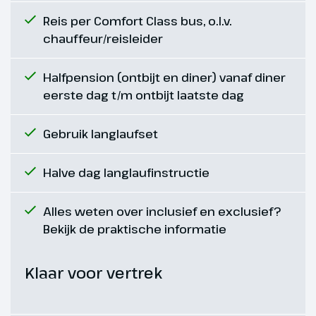
het perfect geprepareerde
langlauf-loipennetwerk met
Reis per Comfort Class bus, o.l.v.
verschillende parcoursen in
chauffeur/reisleider
verschillende
moeilijkheidsgraden. Voor de
Halfpension (ontbijt en diner) vanaf diner
wandelaars leiden ontelbare
eerste dag t/m ontbijt laatste dag
wegen naar de mooiste plekjes
van het PillerseeTal, door bos en
Gebruik langlaufset
veld langs boerderijen,
gehuchten en beken.
Halve dag langlaufinstructie
Alles weten over inclusief en exclusief?
Bekijk de praktische informatie
Klaar voor vertrek