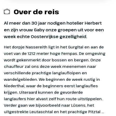
Tijd
ca. 05.00 uur
Locatie
P+R Hoogkerk
Over de reis
Reserveringskosten € 27,50 per boeking
busstation, A7 afslag 35
Tijd
ca. 04.20 uur
Calamiteitenfonds € 2,50 per boeking
Al meer dan 30 jaar nodigen hotelier Herbert
en zijn vrouw Gaby onze groepen uit voor een
SGR-bijdrage € 5 p.p
week echte Oostenrijkse gezelligheid.
Het dorpje Nassereith ligt in het Gurgltal en aan de voet van de 1212 meter hoge Fernpas. De omgeving wordt gekenmerkt door bossen en bergen. Onze chauffeur zal ons deze week meenemen naar verschillende prachtige langlaufloipen en wandelgebieden. We beginnen de week rustig in Niederthai, waar de beginners
Langlaufen is een heerlijke, laagdrempelige
wintersport. Veel gemakkelijker dan skiën of
Dag 1
Exclusief
snowboarden, maar net zo leuk om te doen! Tijdens
het langlaufen loop – of schaats je als het ware –
Heenreis
Toeristenbelasting ca. € 3 p.p.p.d. (ter plaatse
over de sneeuw. Dat doe je op latten. Langlaufen is
voldoen)
niet erg belastend voor de gewrichten. Daarom
Onze reis begint met een kopje
kunnen mensen met lichte last aan gewrichten of
koffie of thee in Didam. We rijden
Entreegelden
artritis vaak prima meedoen!
door Duitsland naar Nassereith in
Oostenrijk, waar we voor het
Evt. loipegelden
diner aankomen.