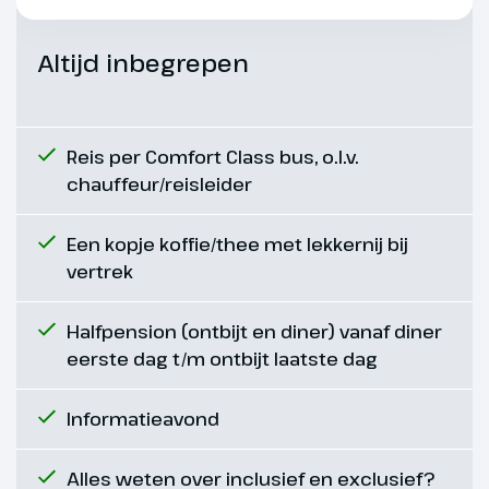
Dag 7
Altijd inbegrepen
Innsbruck of Mieminger
Plateau
Reis per Comfort Class bus, o.l.v.
chauffeur/reisleider
Je kan kiezen hoe jouw dag er
vandaag uit gaat zien. Voor
Een kopje koffie/thee met lekkernij bij
degene die vandaag niet wil
vertrek
langlaufen rijden we naar de
mooie stad Innsbruck, de
hoofdstad van Tirol. Innsbruck
Halfpension (ontbijt en diner) vanaf diner
heeft prachtige monumentale
eerste dag t/m ontbijt laatste dag
gebouwen zoals de Hofburg en
het kasteel Fürstenburg met het
Informatieavond
beroemde balkon en het gouden
dak. Wil je liever langlaufen of
Alles weten over inclusief en exclusief?