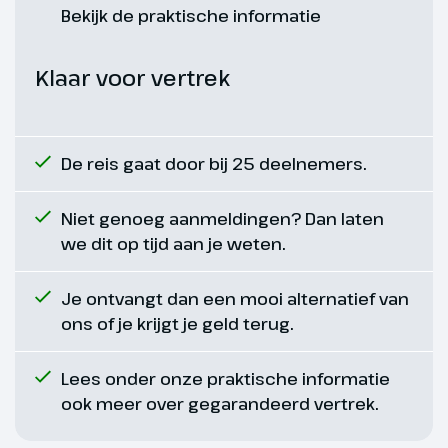
wandelen dan behoort dat ook
Bekijk de praktische informatie
tot de mogelijkheden. Je wordt
naar het Mieminger Plateau
Klaar voor vertrek
gebracht waar je deze laatste
dag nog heerlijk actief bezig kan
zijn, de loipes op het Mieminger
Sonnenplateau zijn namelijk
De reis gaat door bij 25 deelnemers.
gevarieerd en indrukwekkend
tegelijk.
Niet genoeg aanmeldingen? Dan laten
we dit op tijd aan je weten.
Hoogtepunt
Hoofdstad van Tirol
Je ontvangt dan een mooi alternatief van
ons of je krijgt je geld terug.
Lees onder onze praktische informatie
ook meer over gegarandeerd vertrek.