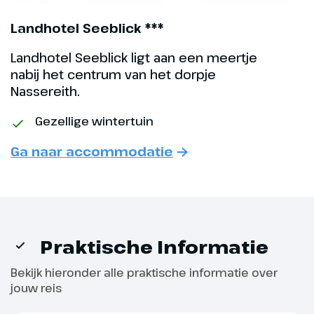
Landhotel Seeblick ***
Landhotel Seeblick ligt aan een meertje
nabij het centrum van het dorpje
Nassereith.
Gezellige wintertuin
Ga naar accommodatie
Dag 6
Praktische Informatie
Ötztal
Bekijk hieronder alle praktische informatie over
Na het heerlijke ontbijt gaan we
jouw reis
naar Niederthai. In dit