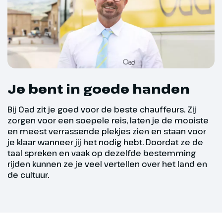
inbegrepen). Wandelaars kunnen
wandelschoenen valt de sneeuw makkelijk
in het Pitztal ook prima terecht,
in de schoen, plus hoge wandelschoenen
er zijn diverse
bieden meer stevigheid om de enkels op
wandelmogelijkheden.
gladde ondergrond. Waterdicht is een
must om constant natte voeten te
Je bent in goede handen
voorkomen).
Bij Oad zit je goed voor de beste chauffeurs. Zij
Voor onderweg: lichtgewicht rugtas,
zorgen voor een soepele reis, laten je de mooiste
thermoskan/waterfles en zonnebrand
en meest verrassende plekjes zien en staan voor
je klaar wanneer jij het nodig hebt. Doordat ze de
(vergeet niet dat op hoogte de zon sterker
taal spreken en vaak op dezelfde bestemming
is, dus je ook in de kou flink kunt
rijden kunnen ze je veel vertellen over het land en
de cultuur.
verbranden!).
Dag 5
Controleer of je zorgverzekeraar en/of reis
en annuleringsverzekeraar een extra