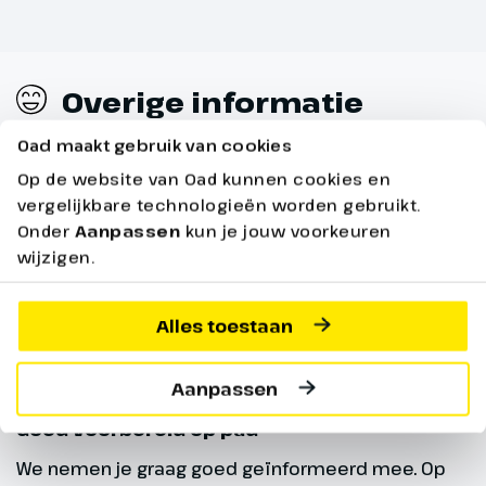
Overige informatie
Oad maakt gebruik van cookies
Op de website van Oad kunnen cookies en
Dag 8
vergelijkbare technologieën worden gebruikt.
Onder
Aanpassen
kun je jouw voorkeuren
wijzigen.
Terugreis
Vandaag gaan we ons gezellige
Alles toestaan
hotel helaas alweer verlaten en
rijden we terug naar Nederland.
Aanpassen
In Didam krijgen we nog een
warme wintermaaltijd en
Goed voorbereid op pad
daarmee komt er een einde aan
We nemen je graag goed geïnformeerd mee. Op
deze prachtige reis.