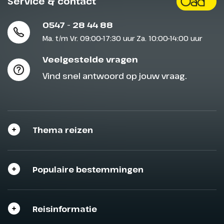
Service & contact
0547 - 28 44 88
Ma. t/m Vr. 09:00-17:30 uur Za. 10:00-14:00 uur
Veelgestelde vragen
Vind snel antwoord op jouw vraag.
Thema reizen
Sluit het programma
Sluiten
Sluiten
Sluiten
Populaire bestemmingen
Reisinformatie