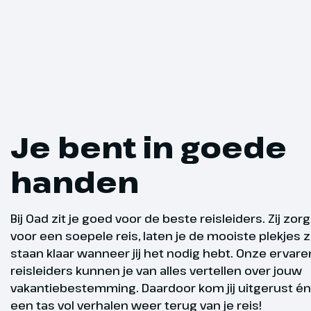
is rond 10.00
16.00 uur te
wandeling me
een terras o
Langs de kus
Fit en mobie
Fisherman's T
zeven hangen
Praia Senhor
Je bent in goede
oesterwandel
verkennen w
handen
Picota en de 
Monchique.
Bij Oad zit je goed voor de beste reisleiders. Zij zor
Overige ac
voor een soepele reis, laten je de mooiste plekjes 
Voor wie ook
staan klaar wanneer jij het nodig hebt. Onze ervare
actief wil bli
reisleiders kunnen je van alles vertellen over jouw
mogelijkhede
vakantiebestemming. Daardoor kom jij uitgerust é
Verder gaan 
een tas vol verhalen weer terug van je reis!