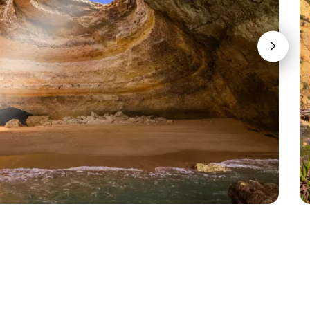
r via telefoonnummer: 0547-284488
elstokken
 inclusief de supermarkt
ters
isters
den
 uitstapjes die door de reisleiding
en