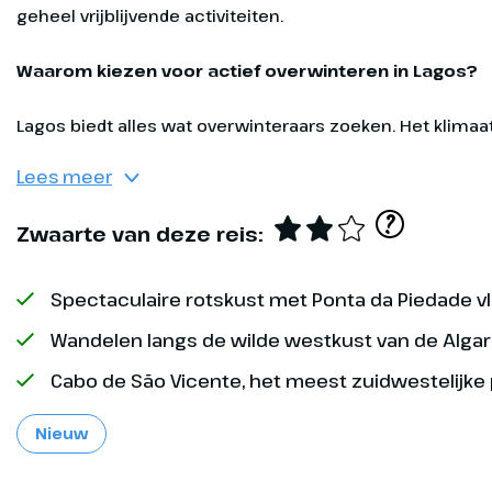
binnenland, naar plekken d
onbereikbaar zijn. Gedure
verblijf je in comfortabe
Waarom kiezen voor actief overwinteren in Lagos?
begeleidt deskundige Oad r
het volledige programma.
Lagos biedt alles wat overwinteraars zoeken. Het klimaat i
Lees meer
Exclusief
?
Zwaarte van deze reis:
Lagos
Dag 1
Spectaculaire rotskust met Ponta da Piedade v
Op Schiphol 
reisleider of
Wandelen langs de wilde westkust van de Alga
zorgen ervoo
Cabo de São Vicente, het meest zuidwestelijke
inchecken en
vliegveld. Je
Nieuw
Amsterdam na
busjes gereed