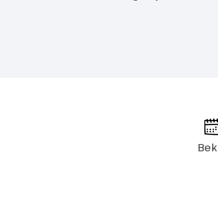
boodschappen
Naar huis
Dag 29
Helaas is de
reisleiding b
van Faro en 
luchthaven. D
afscheid kun
huiswaarts k
Bek
Overige