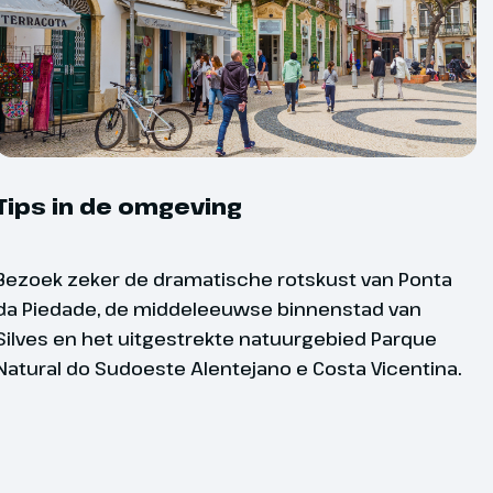
jes.
zen geldt een minimum aantal
ergachtig terrein met maximale
sonen. Met minder deelnemers kan de
1000 meter; 4-6 wandeluren per dag excl.
 uitgevoerd. Mocht dit gebeuren dan
natief aangeboden en ontvang je tijdig
duur is dit:
Tips in de omgeving
 uiterlijk 8 dagen voor vertrek;
Bezoek zeker de dramatische rotskust van Ponta
da Piedade, de middeleeuwse binnenstad van
 dagen: uiterlijk 14 dagen voor vertrek;
Silves en het uitgestrekte natuurgebied Parque
andeldagen. Afhankelijk van het niveau
Natural do Sudoeste Alentejano e Costa Vicentina.
en: uiterlijk 21 dagen voor vertrek.
eer kan het programma worden
 elke week een lichtere, gemiddelde
uw groepsreis geldt altijd als
t onderstaand programma.