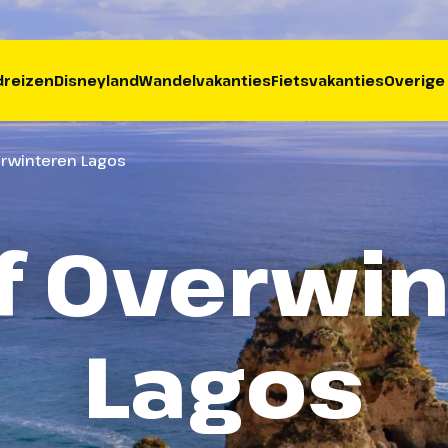
reizen
Disneyland
Wandelvakanties
Fietsvakanties
Overige
erwinteren Lagos
f Overwi
Lagos