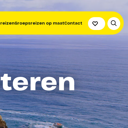
 reizen
Groepsreizen op maat
Contact
nteren