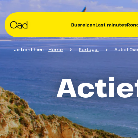
Busreizen
Last minutes
Rond
Je bent hier:
Home
Portugal
Actief Ov
Actie