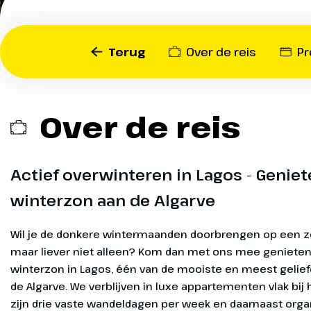
uitgehold tot een aaneen
rotsbogen, grotten en goud
Vanuit Ponta da Piedade kij
Terug
Over de reis
P
van de mooiste kustland
Europa. De stad zelf heeft 
geschiedenis als vertrekp
Portugese ontdekkingsrei
Over de reis
middeleeuwse stadsmuren
steeds.
Landinwaarts bezoeken we
Actief overwinteren in Lagos - Genie
markante roodstenen kast
charmante kuuroord Monc
winterzon aan de Algarve
heuvels van de Serra de 
Goed voorbe
São Vicente, het meest zu
Wil je de donkere wintermaanden doorbrengen op een zonnige plek, maar liever niet alleen? Kom dan met ons mee genieten van de winterzon in Lagos, één van de mooiste en meest geliefde plaatsen van de Algarve. We verblijven in luxe 
van Europa, is een plek die 
op pad
vergeet.
Drie keer per week trekke
wandelroutes langs de ku