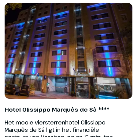
We rijden verder naar Cabo
Espichel, waar we heerlijk
uitwaaien en genieten van het
uitzicht op de Atlantische
Oceaan. In het
dorpje Azeitão bezoeken we een
typische tegelatelier. Hier
worden de wereldberoemde
‘azulejos’, de keramieken tegels
met in blauw geschilderde
taferelen, gebakken en
geschilderd. Voordat we
terugrijden naar Lissabon maken
we nog een stop bij Monumento
Cristo Rei, een 28 meter hoog
Hotel Olissippo Marquês de Sà ****
beeld van Jezus gebouwd op
Het mooie viersterrenhotel Olissippo
een voet van 82 meter.
Marquês de Sá ligt in het financiële