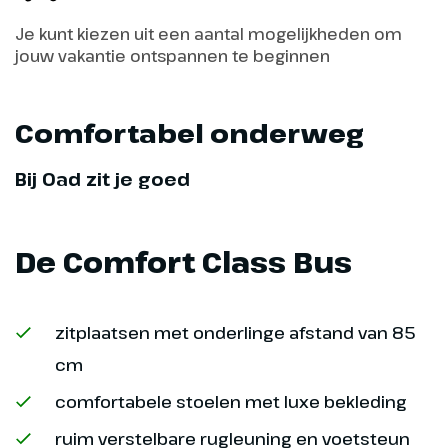
Tweede Kerstdag -
Je kunt kiezen uit een aantal mogelijkheden om
Alcobaça, Óbidos
jouw vakantie ontspannen te beginnen
Vandaag gaan we eerst naar het
dorp Alcobaça, bekend van de
Comfortabel onderweg
fruitteelt, maar ook van het
gelijknamige klooster. We rijden
Bij Oad zit je goed
verder naar het vissersdorpje
Nazaré, waar we de lunch
gebruiken. We rijden verder naar
De Comfort Class Bus
Óbidos, waar je de gezellige
kerstmarkt kan bezoeken.
zitplaatsen met onderlinge afstand van 85
cm
comfortabele stoelen met luxe bekleding
ruim verstelbare rugleuning en voetsteun