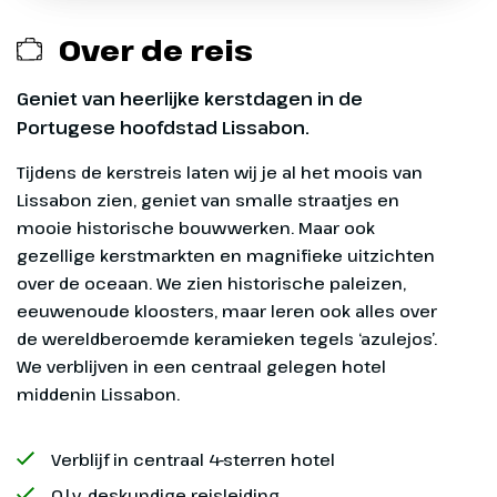
Exclusief
Over de reis
Entreegelden ca. € 55,
Geniet van heerlijke kerstdagen in de
Portugese hoofdstad Lissabon.
p.p.
Tijdens de kerstreis laten wij je al het moois van
Toeristenbelasting € 2,
Lissabon zien, geniet van smalle straatjes en
mooie historische bouwwerken. Maar ook
p.p.p.n. ter plaatse te betalen
gezellige kerstmarkten en magnifieke uitzichten
Dag 1
over de oceaan. We zien historische paleizen,
Bagage tijdens de vluchten: 1 stuk van max. 20 kg
eeuwenoude kloosters, maar leren ook alles over
p.p., € 25,
Lissabon
de wereldberoemde keramieken tegels ‘azulejos’.
We verblijven in een centraal gelegen hotel
enkele reis p.p.
Je vliegt van Amsterdam
middenin Lissabon.
rechtstreeks naar Lissabon. Na
aankomst op de luchthaven
Verblijf in centraal 4-sterren hotel
worden we naar ons hotel in het
centrum van Lissabon gebracht
O.l.v. deskundige reisleiding