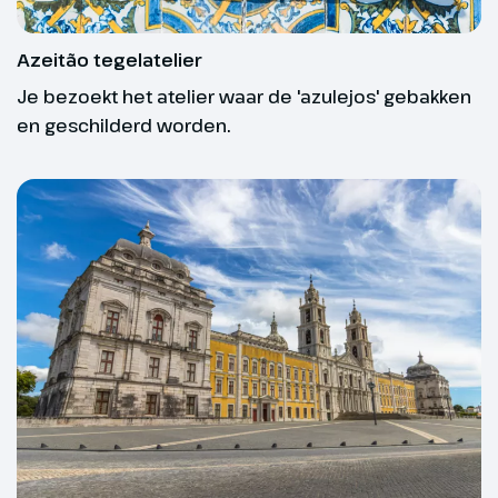
Rossio. Hier vinden we
verschillende kerstmarkten. Op
Azeitão tegelatelier
het Praça do Comércio zien we
de grote kerstboom glinsteren.
Je bezoekt het atelier waar de 'azulejos' gebakken
Gegarandeerd vertrek
en geschilderd worden.
Hoogtepunt
Wat is er fijner dan zeker weten dat jouw reis
doorgaat? Bij een georganiseerde reis is dat altijd
Kerstmarkt Lissabon
afhankelijk van het aantal deelnemers. Toch willen
we je zoveel mogelijk garantie bieden. Daarom
bieden wij reizen aan met ‘gegarandeerd vertrek’.
Hoogtepunt
Dit zijn reizen waarvan wij op basis van
Klooster Jeronimos
geschiedenis en ervaring met 99% zekerheid
kunnen zeggen dat ze doorgaan. Slechts in zeer
zeldzame gevallen kan het zijn dat een garante reis
alsnog moet worden ingetrokken. Bijv. door een
grote annulering of reisbeperkende oorzaken
buiten onze invloedsfeer.