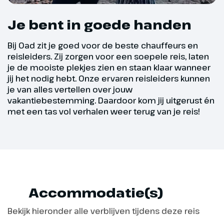
Je bent in goede handen
Bij Oad zit je goed voor de beste chauffeurs en
reisleiders. Zij zorgen voor een soepele reis, laten
je de mooiste plekjes zien en staan klaar wanneer
jij het nodig hebt. Onze ervaren reisleiders kunnen
je van alles vertellen over jouw
vakantiebestemming. Daardoor kom jij uitgerust én
met een tas vol verhalen weer terug van je reis!
Dag 4
Arrábida, Setúbal
Na het ontbijt rijden we naar het
Arrábida Gebergte. Onze eerste
Accommodatie(s)
stop is in havenstadje Setúbal,
Bekijk hieronder alle verblijven tijdens deze reis
waar we een wandeling maken.