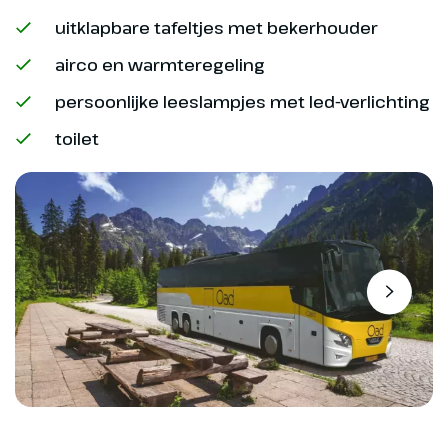
uitklapbare tafeltjes met bekerhouder
airco en warmteregeling
persoonlijke leeslampjes met led-verlichting
toilet
Dag 8
Naar huis
Transfer naar de luchthaven van
Lissabon voor de terugvlucht
naar Amsterdam.