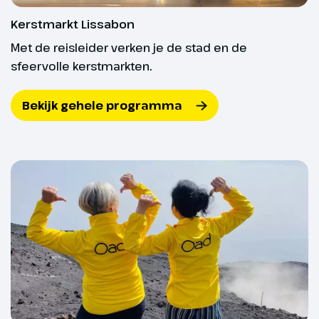
rijden we naar Cabo da Roca; hier
Kerstmarkt Lissabon
zien we de 145 meter hoge kaap
Met de reisleider verken je de stad en de
steil uit de zee omhoog komen.
We vervolgen onze reis naar de
sfeervolle kerstmarkten.
Costa de Lisboa, ook wel de
Portugese Rivièra genoemd, naar
Bekijk gehele programma
de mondaine badplaats Cascais
voor vrije tijd. Bij de sfeervolle
haven vinden we een gezellige
kerstmarkt
met een reuzenrad.
Hoogtepunt
Strand van Cascais