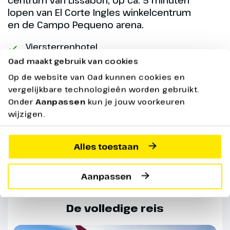
centrum van Lissabon, op ca. 5 minuten
Hoogtepunt
lopen van El Corte Ingles winkelcentrum
Azeitão tegelatelier
en de Campo Pequeno arena.
Viersterrenhotel
Oad maakt gebruik van cookies
Ga naar accommodatie
Op de website van Oad kunnen cookies en
vergelijkbare technologieën worden gebruikt.
Onder
Aanpassen
kun je jouw voorkeuren
wijzigen.
Praktische Informatie
Alles toestaan
Bekijk hieronder alle praktische informatie over
jouw reis
Aanpassen
Dag 5
De volledige reis
Mafra & Sobreira Village