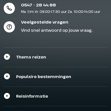
0547 - 28 44 88
Ma. t/m Vr. 09:00-17:30 uur Za. 10:00-14:00 uur
Veelgestelde vragen
Vind snel antwoord op jouw vraag.
Thema reizen
Populaire bestemmingen
Reisinformatie
Sluit het programma
Sluiten
Sluiten