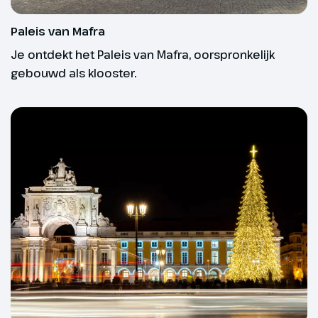
Bij data en prijzen zie je of deze reis vertrekgarantie
Paleis van Mafra
heeft.
Je ontdekt het Paleis van Mafra, oorspronkelijk
gebouwd als klooster.
Dag 3
Sintra & Cascais
Vandaag gaan we de historische
stad Sintra bezoeken. In het ‘Vila
Velha’ wandelen we door smalle
straatjes. We zien het Palácio
Nacional de Sintra, tot 1910 was
dit de koninklijke
zomerresidentie. Na de lunch