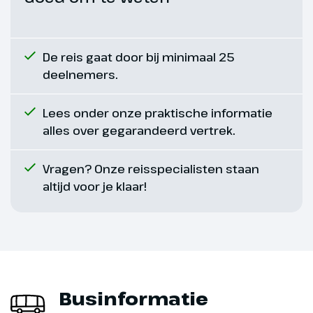
Eerste Kerstdag
De gehele dag vrij. In het hotel
krijg je een heerlijke lunch
De reis gaat door bij minimaal 25
aangeboden
deelnemers.
Lees onder onze praktische informatie
alles over gegarandeerd vertrek.
Vragen? Onze reisspecialisten staan
altijd voor je klaar!
Dag 7
Businformatie