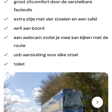
groot zitcomfort door de verstelbare
haarspeldbochten en de
Stigfossen waterval. Nadat we
fauteuils
zijn afgedaald rijden we langs
extra zitje met vier stoelen en een tafel
Andalsnes en Molde naar de
volgende bezienswaardigheid:
wi-fi aan boord
de Atlantische Weg. Een
een webcam zodat je mee kan kijken met de
spectaculaire autoroute over 8
route
bruggen die verschillende
eilandjes met elkaar verbindt. We
usb aansluiting voor elke stoel
overnachten in de kustplaats
toilet
Kristiansund.
Hoogtepunt
Beroemde Trollstigen
Hoogtepunt