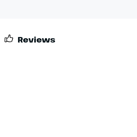
van de middag inschepen op de
veerboot naar Kiel in Duitsland.
Dinerbuffet (inclusief drankjes),
overnachting en ontbijtbuffet
aan boord.
Reviews
Dag 12