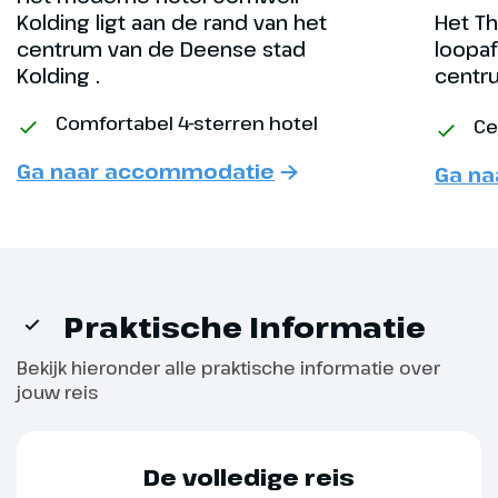
kosten ca. € 20,- p.p.). We
Kolding ligt aan de rand van het
Het Th
overnachten in het centrum van
centrum van de Deense stad
loopaf
Bergen.
Kolding .
centr
Comfortabel 4-sterren hotel
Ce
Optioneel
Fløibanen
Ga naar accommodatie
Ga n
Ter plaatse bij te
boeken. Prijs ca. € 20,-
p.p.
Praktische Informatie
Bekijk hieronder alle praktische informatie over
jouw reis
De volledige reis