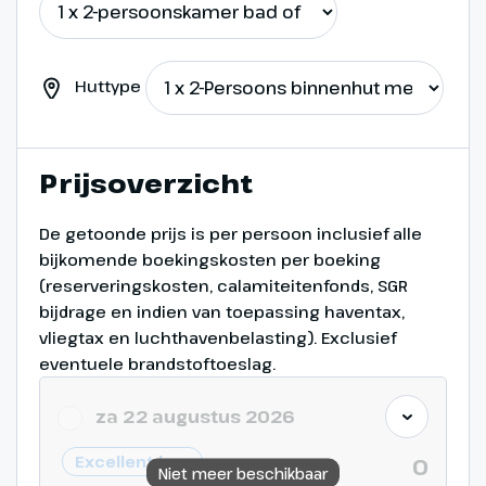
Østerdalen
460 km
Huttype
We volgen vandaag wederom
een mooie route, waarbij we
afscheid nemen van de kust en
Prijsoverzicht
de fjorden. De route voert ons
langs het Rondane Nationale
De getoonde prijs is per persoon inclusief alle
Park, met bergen tot boven de
bijkomende boekingskosten per boeking
2000 meter. Aan het eind van de
(reserveringskosten, calamiteitenfonds, SGR
middag bereiken we ons hotel in
bijdrage en indien van toepassing haventax,
de regio Østerdalen.
vliegtax en luchthavenbelasting). Exclusief
eventuele brandstoftoeslag.
za 22 augustus 2026
Excellent bus
0
Niet meer beschikbaar