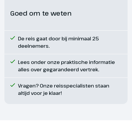
Goed om te weten
De reis gaat door bij minimaal 25
deelnemers.
Dag 7
Lees onder onze praktische informatie
Geirangerfjord
alles over gegarandeerd vertrek.
275 km
Vragen? Onze reisspecialisten staan
altijd voor je klaar!
Vandaag maken we een lange,
maar onvergetelijke
panoramatocht door het
fjordengebied. We rijden een
mooie route langs het Innvikfjord
en Stryn naar Geiranger. Hier