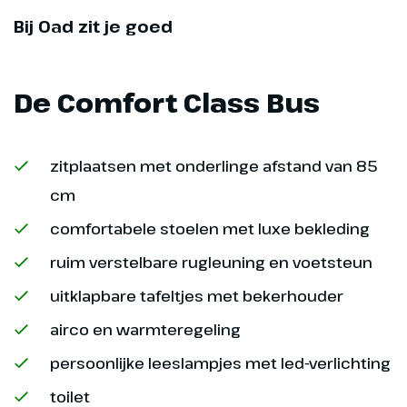
wederopbouw maakte de stad
Bij Oad zit je goed
beroemd en vandaag heb je
uitgebreid de tijd om zelf op
ontdekking te gaan. Het diner is
De Comfort Class Bus
vandaag niet inbegrepen.
Hoogtepunt
zitplaatsen met onderlinge afstand van 85
Kleurrijk Ålesund
cm
comfortabele stoelen met luxe bekleding
ruim verstelbare rugleuning en voetsteun
uitklapbare tafeltjes met bekerhouder
airco en warmteregeling
persoonlijke leeslampjes met led-verlichting
toilet