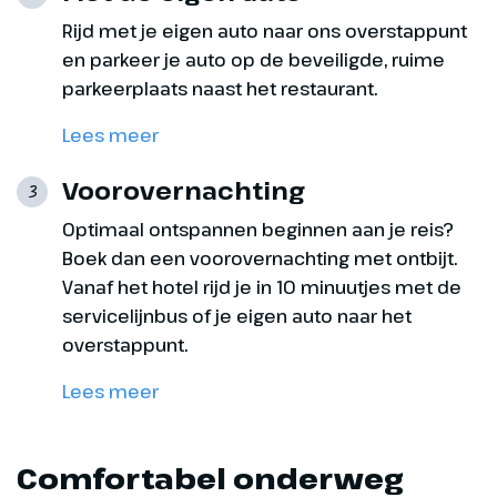
Rijd met je eigen auto naar ons overstappunt
en parkeer je auto op de beveiligde, ruime
parkeerplaats naast het restaurant.
Lees meer
Voorovernachting
3
Optimaal ontspannen beginnen aan je reis?
Boek dan een voorovernachting met ontbijt.
Dag 8
Vanaf het hotel rijd je in 10 minuutjes met de
servicelijnbus of je eigen auto naar het
Vrije dag Ålesund
overstappunt.
Vandaag heb je de dag ter vrije
Lees meer
besteding in Ålesund. In 1904
brandde de stad bijna geheel af,
waarna deze in Jugendstil stijl
Comfortabel onderweg
herbouwd is. Deze