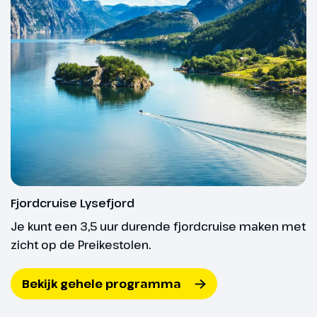
heeft.
streek (optioneel, € 79,- p.p., bij
boeking opgeven).
Optioneel
Valuta
Fjordcruise Lysefjord
Fjordcruise (€ 79,- p.p.)
Deense Kronen (DKK)
Noorse Kronen (NOK)
Fjordcruise Lysefjord
Fit en mobiel
Je kunt een 3,5 uur durende fjordcruise maken met
zicht op de Preikestolen.
Beschik je over een goede basisconditie? Dan ben
je fit genoeg om mee te gaan op onze rondreizen.
Bekijk gehele programma
Op onze rondreizen wordt veel gelopen en we
verblijven onderweg in diverse hotels. Een dagje in