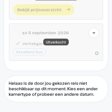
Bekijk prijsoverzicht
za 5 september 2026
Dag 11
Uitverkocht
Vertrekgarantie
Østerdalen - Göteborg
Excellent bus
0
450 km
In de ochtend nemen we
afscheid van onze reisgenoten
Helaas is de door jou gekozen reis niet
die met het vliegtuig zijn
beschikbaar op dit moment. Kies een ander
gekomen. We vervolgen onze
kamertype of probeer een andere datum.
route langs Oslo en rijden naar
Göteborg waar we aan het eind