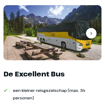
Dag 9
Trollstigen en Atlantische
Weg
350 km
We verlaten Ålesund en volgen
De Excellent Bus
de Storfjord om vervolgens
koers te zetten naar de
beroemde Trollstigen. Bovenaan
de Trollstigen genieten we van
een kleiner reisgezelschap (max. 34
het prachtige uitzicht over deze
personen)
beroemde weg met haar elf