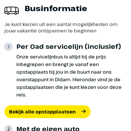
stappen we aan boord van de
Businformatie
veerboot die ons een uur lang
door de imposante
Je kunt kiezen uit een aantal mogelijkheden om
Geirangerfjord vaart (inclusief).
jouw vakantie ontspannen te beginnen
Onderweg zie je de 300 meter
hoge 'zevenzusters' waterval.
Per Oad servicelijn (inclusief)
1
We ontschepen in Hellesylt
Onze servicelijnbus is altijd bij de prijs
waarna we doorrijden naar
inbegrepen en brengt je vanaf een
Ålesund waar we twee nachten
verblijven.
opstapplaats bij jou in de buurt naar ons
overstappunt in Didam. Hieronder vind je de
Hoogtepunt
opstapplaatsen die je kunt kiezen voor deze
reis.
Boottocht
Geirangerfjord
Bekijk alle opstapplaatsen
inbegrepen
Met de eigen auto
2