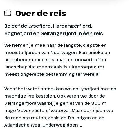
Opstaptijden Limburg
opstapplaatsen zijn het gehele seizoen
die vertrekken vanaf 11 mei t/m 14
beschikbaar.
september 2026 en terugkomen vanaf
Over de reis
Servicelijn via Didam
16 mei t/m 26 september 2026, overige
¹ Opstapplaats te boeken voor reizen
Opstaptijden Gelderland
opstapplaatsen zijn het gehele seizoen
die vertrekken vanaf 11 mei t/m 14
Beleef de Lysefjord, Hardangerfjord,
Toeristenbelasting
beschikbaar.
september 2026 en terugkomen vanaf
Sognefjord én Geirangerfjord in één reis.
16 mei t/m 26 september 2026, overige
CO2-compensatie
¹ Opstapplaats te boeken voor reizen
We nemen je mee naar de langste, diepste en
opstapplaatsen zijn het gehele seizoen
die vertrekken vanaf 11 mei t/m 14
mooiste fjorden van Noorwegen. Een unieke en
beschikbaar.
Reserveringskosten € 27,50 per boeking
september 2026 en terugkomen vanaf
adembenemende reis naar het onovertroffen
16 mei t/m 26 september 2026, overige
landschap dat meermaals is uitgeroepen tot
Calamiteitenfonds € 2,50 per boeking
opstapplaatsen zijn het gehele seizoen
meest ongerepte bestemming ter wereld!
beschikbaar.
Dag 1
SGR-bijdrage € 5 p.p.
Vanaf het water ontdekken we de Lysefjord met de machtige Preikestolen. Ook varen we door de Geirangerfjord waarbij je geniet van de 300 m hoge 'zevenzusters' waterval. Maar ook rijden we de mooiste routes, zoals de Trollstigen en de Atlantische Weg. Onderweg doen ...
Denemarken
625 km
Exclusief
Na het kopje koffie op het
overstappunt in Didam rijden we