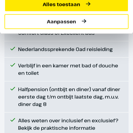
de route door het Nationale Park
Alles toestaan
Jostedalsbreen. Hier bevindt
zich de gelijknamige gletsjer met
Aanpassen
Rondreis volgens programma per
maar liefst 100 km lengte. Er zijn
Comfort Class of Excellent bus
diverse zijarmen, waarvan we de
Bøyabreen van afstand
bewonderen. Ook brengen we
Nederlandssprekende Oad reisleiding
een bezoek aan het
Gletsjermuseum (€) met een
Verblijf in een kamer met bad of douche
prachtige panoramafilm. We
en toilet
overnachten in Skei waar je een
prachtig uitzicht over het
Halfpension (ontbijt en diner) vanaf diner
Jølstrameer hebt.
eerste dag t/m ontbijt laatste dag, m.u.v.
diner dag 8
Alles weten over inclusief en exclusief?
Bekijk de praktische informatie