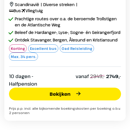
Scandinavië | Diverse streken |
Bus
Vliegtuig
Prachtige routes over o.a. de beroemde Trollstigen
en de Atlantische Weg
Beleef de Hardanger-, Lyse-, Sogne- én Geirangerfjord
Ontdek Stavanger, Bergen, Ålesund en Kristiansund
Korting
Excellent bus
Oad Reisleiding
Max. 34 pers.
10 dagen -
vanaf
2949,-
2749,-
Halfpension
Bekijken
Prijs p.p. incl. alle bijkomende boekingskosten per boeking o.b.v.
2 personen