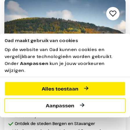
Oad maakt gebruik van cookies
Op de website van Oad kunnen cookies en
vergelijkbare technologieën worden gebruikt.
Onder
Aanpassen
kun je jouw voorkeuren
wijzigen.
Rondreis Gouden Fjorden -
Herfstreis Noorwegen
Alles toestaan
Noorwegen | Diverse streken |
Bus
Schip
Aanpassen
Verblijf 2 nachten aan boord van een luxe
cruiseferry
Ontdek de steden Bergen en Stavanger