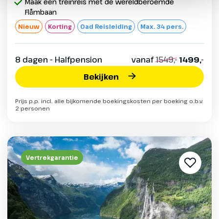
Maak een treinreis met de wereldberoemde
Flåmbaan
Nieuw
Korting
Oad Reisleiding
Max. 34 pers.
8 dagen - Halfpension
vanaf
1549,-
1499,-
Bekijken
Prijs p.p. incl. alle bijkomende boekingskosten per boeking o.b.v.
2 personen
Vertrekgarantie