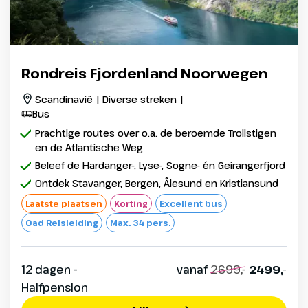
Rondreis Fjordenland Noorwegen
Scandinavië | Diverse streken |
Bus
Prachtige routes over o.a. de beroemde Trollstigen
en de Atlantische Weg
Beleef de Hardanger-, Lyse-, Sogne- én Geirangerfjord
Ontdek Stavanger, Bergen, Ålesund en Kristiansund
Laatste plaatsen
Korting
Excellent bus
Oad Reisleiding
Max. 34 pers.
12 dagen -
vanaf
2699,-
2499,-
Halfpension