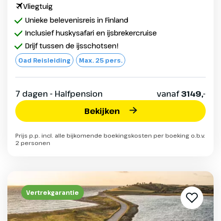
Vliegtuig
Unieke belevenisreis in Finland
Inclusief huskysafari en ijsbrekercruise
Drijf tussen de ijsschotsen!
Oad Reisleiding
Max. 25 pers.
7 dagen - Halfpension
vanaf
3149,-
Bekijken
Prijs p.p. incl. alle bijkomende boekingskosten per boeking o.b.v.
2 personen
Vertrekgarantie