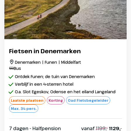
Fietsen in Denemarken
Denemarken | Funen | Middelfart
Bus
Ontdek Funen; de tuin van Denemarken
Verblijf in een 4-sterren hotel
O.a. Slot Egeskov, Odense en het eiland Langeland
Laatste plaatsen
Korting
Oad Fietsbegeleider
Max. 34 pers.
7 dagen - Halfpension
vanaf
1199,-
1129,-