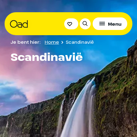
Menu
Je bent hier:
Home
Scandinavië
Scandinavië