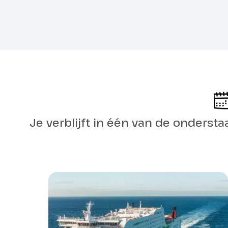
Vandaag volg
bossen van Fi
Onderweg zie
van de 'duize
nachten in 
Valuta
Je verblijft in één van de ondersta
Fit en mobie
Vrije dag 
Dag 6
rendierf