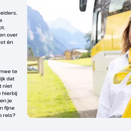
uitgangspunt.
leiders.
tbuffet aan boord van het schip
e
r Helsinki; de hoofdstad van
bt.
maken een stadstour met de bus
len over
erse bezienswaardigheden. Langs
rd
ust én
Wat is er fijner dan zek
sen rijden we via de plaatsen
i en Varkaus naar Leppävirta waar
georganiseerde reis is d
ten.
deelnemers. Toch willen
Daarom bieden wij reize
 mee te
ijk dat
reizen waarvan wij op 
t niet
zekerheid kunnen zegge
hierbij
gevallen kan het zijn d
en je
ingetrokken. Bijv. door
 fijne
 reis?
oorzaken buiten onze i