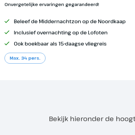
Dinerbuffet (
sep
Onvergetelijke ervaringen gegarandeerd!
en ontbijtbuf
ops
¹ O
Beleef de Middernachtzon op de Noordkaap
Op
sep
ops
Inclusief overnachting op de Lofoten
¹ O
Ook boekbaar als 15-daagse vliegreis
Op
sep
ops
Max. 34 pers.
¹ O
sep
² D
ops
Oos
Slo
Aankomst
Dag 2
Stockhol
Exclusief
500 k
Bekijk hieronder de hoog
Na het ontbij