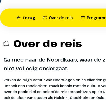
Ga met ons mee naar de 
ops
ontdek de ruige natuur v
¹ O
de Lofoten. Bezoek een re
Op
sep
Terug
Over de reis
Program
over de Sami-cultuur, wan
ops
poolcirkel en beleef de 
¹ O
boven de Noordkaap. Proef
Op
sep
steden als Helsinki, Stock
Over de reis
ops
tijdens deze onvergetelijke
¹ O
Op
sep
ops
Ga mee naar de Noordkaap, waar de z
¹ O
niet volledig ondergaat.
Op
sep
Kiel en o
Dag 1
ops
Verken de ruige natuur van Noorwegen en de eilandengr
485 km
¹ O
Bezoek een rendierfarm, maak kennis met de cultuur va
Op
sep
over de poolcirkel en beleef de middernachtzon op de N
Vanaf Didam r
ops
ook de sfeer van steden als Helsinki, Stockholm en Oslo.
inschepen vo
¹ O
Op