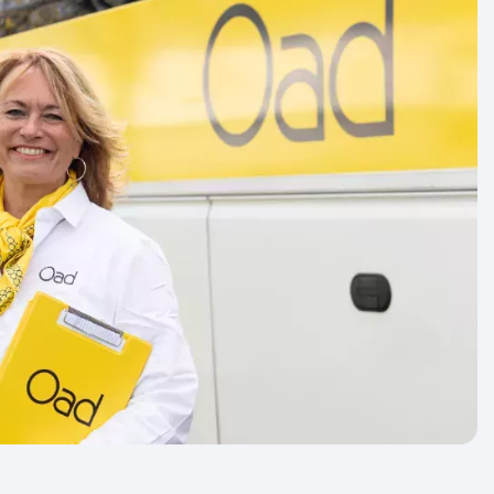
er weten dat jouw reis doorgaat? Bij een
at altijd afhankelijk van het aantal
 we je zoveel mogelijk garantie bieden.
n aan met ‘gegarandeerd vertrek’. Dit zijn
basis van geschiedenis en ervaring met 99%
n dat ze doorgaan. Slechts in zeer zeldzame
at een garante reis alsnog moet worden
 een grote annulering of reisbeperkende
nvloedsfeer.