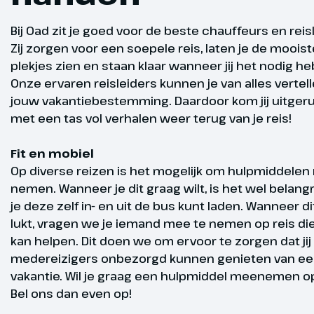
Bij Oad zit je goed voor de beste chauffeurs en reis
Na het ontbij
Zij zorgen voor een soepele reis, laten je de mooist
rijden we naa
plekjes zien en staan klaar wanneer jij het nodig he
Finland. We 
Onze ervaren reisleiders kunnen je van alles vertel
langs de div
Gegarandee
jouw vakantiebestemming. Daardoor kom jij uitger
meren en bos
met een tas vol verhalen weer terug van je reis!
Lahti, Mikkel
vertrek
we overnach
Fit en mobiel
Op diverse reizen is het mogelijk om hulpmiddelen
nemen. Wanneer je dit graag wilt, is het wel belangr
je deze zelf in- en uit de bus kunt laden. Wanneer di
lukt, vragen we je iemand mee te nemen op reis die 
kan helpen. Dit doen we om ervoor te zorgen dat jij 
medereizigers onbezorgd kunnen genieten van een
Kuusamo
Dag 5
vakantie. Wil je graag een hulpmiddel meenemen op
475 km
Bel ons dan even op!