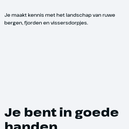
stad Stockho
het 17e eeuw
Je maakt kennis met het landschap van ruwe
zien Gamla S
bergen, fjorden en vissersdorpjes.
Minimum aa
Stockholm met
Grote Kerk. '
deelnemers
cruiseferry va
Overnachting,
Minimum aantal deelnem
Hoogtepu
deelnemers
Je bent in goede
Aankomst 
Dag 4
naar het
handen
515 km