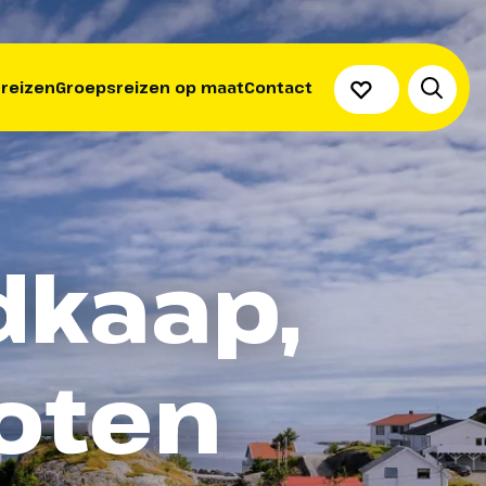
 reizen
Groepsreizen op maat
Contact
dkaap,
foten