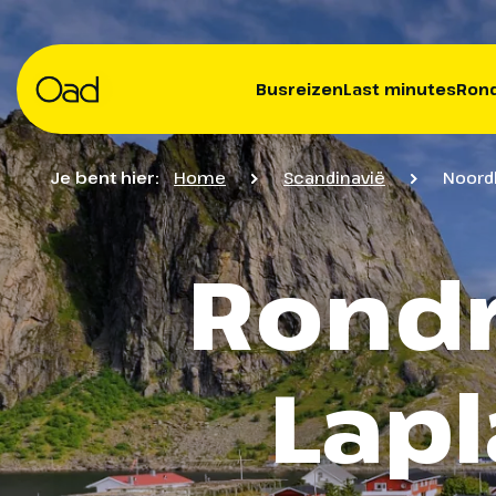
Busreizen
Last minutes
Rond
Je bent hier:
Home
Scandinavië
Noord
Rondr
Lapl