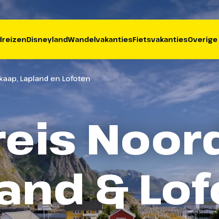
reizen
Disneyland
Wandelvakanties
Fietsvakanties
Overige
kaap, Lapland en Lofoten
eis Noor
and & Lo