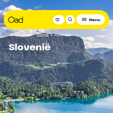
Menu
Je bent hier:
Home
Slovenië
Slovenië