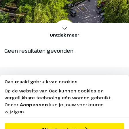
Ontdek meer
Geen resultaten gevonden.
Oad maakt gebruik van cookies
Op de website van Oad kunnen cookies en
Vakantie in Slovenië
vergelijkbare technologieën worden gebruikt.
Onder
Aanpassen
kun je jouw voorkeuren
Slovenië, gelegen in het hart van Europa, is een
wijzigen.
bestemming die veel reizigers over het hoofd
zien. Maar dit kleine land herbergt een overvloed