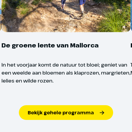
e kathedraal en natuurlijk heb je
 om Palma op eigen gelegenheid te
richting Cala Radjada om ca. 16.00
Wandelafstanden
Ook kan je tijdens het
De groene lente van Mallorca
nt
wandelafstand van 15, 2
Palma de Mallorca
de Wandel 4-daagse is n
met de kathedraal
In het voorjaar komt de natuur tot bloei; geniet van
opgeeft voor een wandel
een weelde aan bloemen als klaprozen, margrieten,
Wandel 4-daagse. Het is
lelies en wilde rozen.
afstand.
Excursie Palma de
Programma zoals hier 
Mallorca € 89,-
Bekijk gehele programma
routewijzigingen.
Bij boeking opgeven.