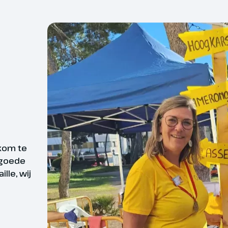
Excursie Palma de
Gewijzigde bagageregels
Mallorca
In tegenstelling tot v
naar Mallorca andere ba
tartbewijs
we je op de hoogte stel
ssen 15.00 en 18.00 uur kun je
Inbegrepen:
js ophalen bij de speciale Oad
1 stuk handbagage van 
plein van de Walking Village voor
handtas) mag altijd mee
daagse van Mallorca.
je. Deze mag max. 10 k
nt
Niet inbegrepen:
De groene lente
kom te
Cabinebagage van max. 
van Mallorca
 goede
zelf bij te boeken via d
lle, wij
extra cabinebagage krijg
boord mag.
Ruimbagage: Je kunt 15,
Registratie