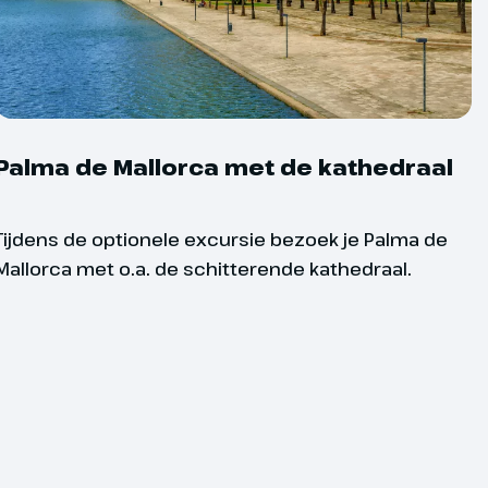
 boeken een keuze maken uit een
Palma de Mallorca met de kathedraal
0 en 25 kilometer per dag. De registratie voor
iet inbegrepen in het arrangement. Indien je je
Tijdens de optionele excursie bezoek je Palma de
afstand, regelt Oad de registratie voor de
Mallorca met o.a. de schitterende kathedraal.
 niet mogelijk om ter plaatse te wisselen van
gecommuniceerd is onder voorbehoud van