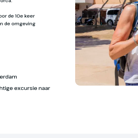
orca.
water te halen. Nee
Bagage tijdens de vluc
mee.
la Ratjada, Capdepera, Cap Vermell ...
Transavia.com
Na de wandelingen kun
ecotax (ter plaatse t
waar je kunt geniete
ek je per vlucht van Transavia
Daarna keer je op ei
.
aven van Palma de Mallorca word
t door de Nederlandssprekende
terdam
ng die je begeleid naar de
 te
 transferbus. Vervolgens wordt je
chtige excursie naar
Deelname aan de Wan
l gebracht.
per persoon
Optionele excursie n
gids en begeleide 
bij min. aantal dee