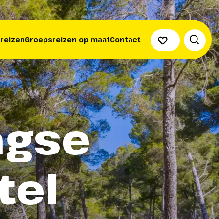
 reizen
Groepsreizen op maat
Contact
agse
tel