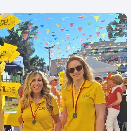
 tijdens de vlucht:
oorgaande jaren gelden voor de wandel4daagse
gageregels tijdens de vlucht. Hiervan willen
len.
max. 40x30x20 cm (zoals een kleine rugzak of
 in de cabine en plaats je onder de stoel voor
g wegen.
55x40x25 cm (zoals een reistas of trolley),
e website van Transavia.com. Bij het boeken van
 je Priority Boarding, zodat je als eerste aan
 20 kilo of meer ruimbagage zelf bijboeken via