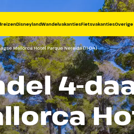
reizen
Disneyland
Wandelvakanties
Fietsvakanties
Overige
agse Mallorca Hotel Parque Nereida (11-04)
del 4-da
llorca Ho