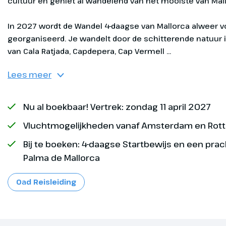
cultuur en geniet al wandelend van het mooiste van Mall
In 2027 wordt de Wandel 4-daagse van Mallorca alweer voor de 10e keer georganiseerd. Je wandelt door de schitterende natuur in de omgeving van Ca
Heenreis
Dag 1
Lees meer
Vandaag vertr
naar Mallorca
Op de luchth
Nu al boekbaar! Vertrek: zondag 11 april 2027
je opgewach
Vluchtmogelijkheden vanaf Amsterdam en Rot
Oad reisleidi
Optioneel bij
klaarstaande
Bij te boeken: 4-daagse Startbewijs en een pra
naar het hote
Palma de Mallorca
boeken
Oad Reisleiding