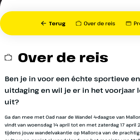
uitdaging
je er in h
Terug
Over de reis
P
voorjaar 
tussen ui
Over de reis
Je wandelt door de schitt
de omgeving van Cala Ratj
Ben je in voor een échte sportieve e
Cap Vermell en nog veel m
De wandelingen voeren je
uitdaging en wil je er in het voorjaar
landschappen, typische S
uit?
prachtige vergezichten. 
Mallorca is in het voorjaar 
Exclusief
Ga dan mee met Oad naar de Wandel 4-daagse van Mallor
aangenaam en heel geschik
vindt van woensdag 14 april tot en met zaterdag 17 april 
wandelingen over dit pra
Extra inform
tijdens jouw wandelvakantie op Mallorca van de prachtig
eiland.