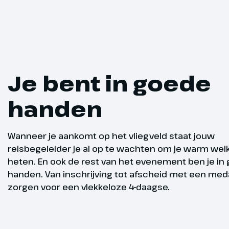
Ophalen s
Dag 3
Vanmiddag tu
Je bent in goede
het startbewi
stand op het 
handen
de Wandel 4-
Hoogtepu
Wanneer je aankomt op het vliegveld staat jouw
reisbegeleider je al op te wachten om je warm wel
heten. En ook de rest van het evenement ben je in
handen. Van inschrijving tot afscheid met een medai
zorgen voor een vlekkeloze 4-daagse.
Optioneel