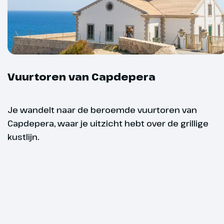
indrukwekkend
ook alle tijd
verkennen.
Vertrek weer 
Overige
uur.
Informatie
Vuurtoren van Capdepera
Hoogtepu
Je wandelt naar de beroemde vuurtoren van
Capdepera, waar je uitzicht hebt over de grillige
kustlijn.
Optioneel