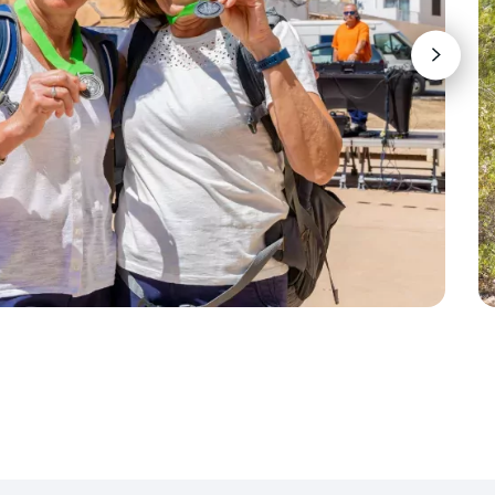
m dus een waterfles en evt. een rugzak
ht, deze kun je bijboeken via
 je terecht bij de ‘Walking Village’,
e voldoen)
n van een drankje en livemuziek.
gen gelegenheid terug naar jouw hotel.
del 4-daagse Mallorca (15, 20 of 25 km) € 75
aar Palma de Mallorca incl. bustour o.l.v. een
kathedraal bezoek € 89 per persoon (doorgang
lnemers 30 personen)