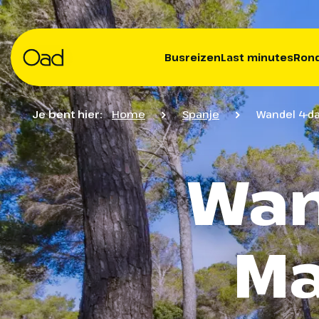
Busreizen
Last minutes
Rond
Je bent hier:
Home
Spanje
Wandel 4-da
Wan
Ma