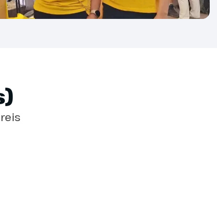
ia.com.
e is vanaf 3 weken voor vertrek mogelijk,
 ons tzt meer informatie.
)
reis