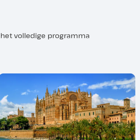
ring
r het volledige programma
hebben wij je ID-kaart of
, dit in verband met de incheck
.
elijk voor het correct invullen,
gen van de juiste documenten.