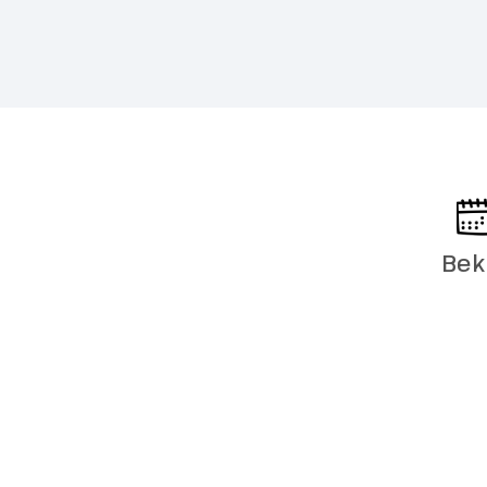
Bek
1e wande
Dag 4
Circa 15 km –
Ratjada
Je wandeling 
door een rust
authentieke, 
sfeervolle pl