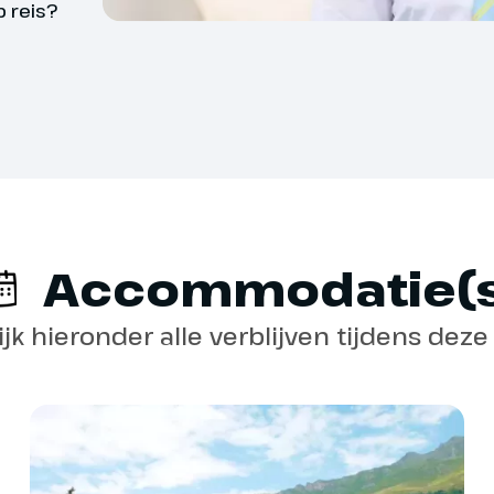
 reis?
l
Beschik je over een goe
om mee te gaan op onze
Op diverse excursierei
hn en naar Zuid-
hulpmiddelen meenemen. 
belangrijk dat je deze z
cheid van Zwitserland en rijden
Accommodatie(s
dit niet lukt, vragen we
land Oostenrijk. We maken een
hierbij kan helpen. Dit d
nz aan de Bodensee. Hier kun je
ijk hieronder alle verblijven tijdens deze 
erbahn naar een hoogte van ruim
medereizigers onbezorg
m te genieten van een geweldig
vakantie.
er de Bodensee en de
Twijfel je of je fit geno
 Duitse en Zwitserse Alpen.
meenemen op reis? Bel 
sten ca. € 18,-, ter plaatse te
it bezoek rijden we naar het