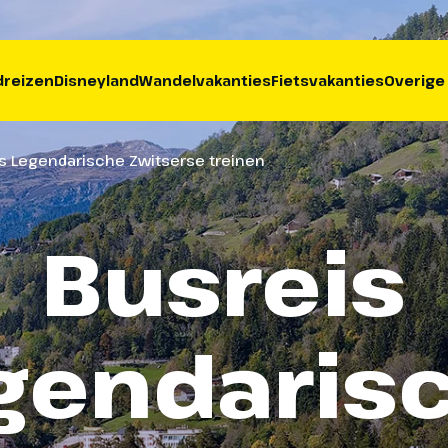
reizen
Disneyland
Wandelvakanties
Fietsvakanties
Overige
s Legendarische Zwitserse treinen
Busreis
gendaris