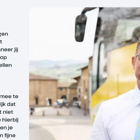
rtunnel in Brusio. Vanuit Tirano
s ons weer terug naar het hotel.
rd
Wat is er fijner dan zek
rgen
georganiseerde reis is d
t
deelnemers. Toch willen
eer jij
xpress en Andermatt
Daarom bieden wij reize
 op
ellen
en we met ‘de langzaamste
reizen waarvan wij op 
 wereld’ van Chur naar Andermatt.
zekerheid kunnen zegge
nuit Chur volgt de Glacier Express
gevallen kan het zijn d
oor de Rijnkloof, een diepe kloof
 mee te
ingetrokken. Bijv. door
tsen die ook wel de ‘Zwitserse
ijk dat
’ wordt genoemd. We stijgen tot
oorzaken buiten onze i
t niet
an 2034 meter, het hoogste punt
hierbij
. Via een bochtig traject
Bij data en prijzen zie j
en je
 de route naar Andermatt, waar je
 fijne
rije tijd hebt om het plaatsje te