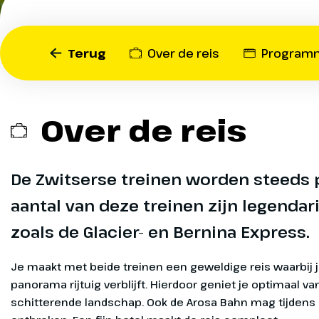
legendarisch te noemen zo
ops
Bernina Express. Je maakt
¹ O
een geweldige reis waarbij
Op
sep
Terug
Over de reis
Program
panorama rijtuig verblijft.
ops
optimaal van het schitter
¹ O
Ook de Arosa Bahn mag tij
Op
sep
niet ontbreken. Een fijn ho
Over de reis
ops
compleet.
¹ O
Op
sep
ops
De Zwitserse treinen worden steeds 
¹ O
aantal van deze treinen zijn legenda
Op
sep
Heenreis
Dag 1
zoals de Glacier- en Bernina Express.
ops
¹ O
Vanaf het ov
Op
sep
Je maakt met beide treinen een geweldige reis waarbij j
naar het zuid
ops
panorama rijtuig verblijft. Hierdoor geniet je optimaal va
de overnacht
schitterende landschap. Ook de Arosa Bahn mag tijdens 
¹ O
Op