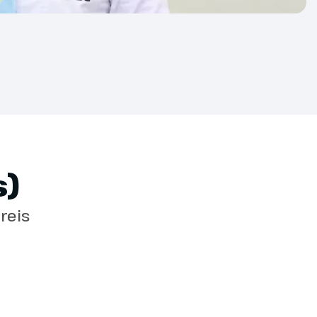
de basisconditie? Dan ben je fit genoeg
 excursiereizen.
zen kunnen we een beperkt aantal
Wanneer je dit graag wilt, is het wel
elf in en uit de bus kunt laden. Wanneer
)
 je iemand mee te nemen op reis die
oen we om ervoor te zorgen dat jij en je
reis
d kunnen genieten van een fijne
eg bent of wil je graag een hulpmiddel
ons dan even op!