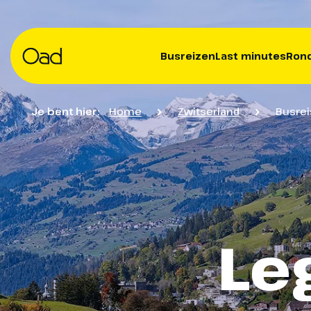
Busreizen
Last minutes
Rond
Je bent hier:
Home
Zwitserland
Busrei
Le