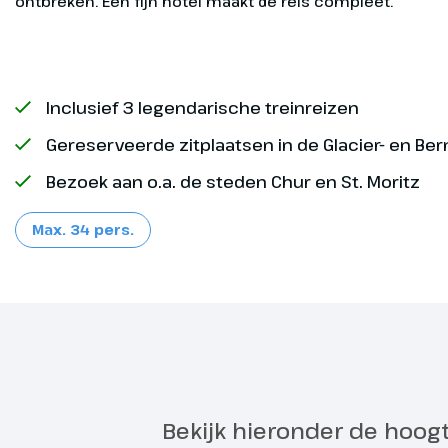
ontbreken. Een fijn hotel maakt de reis compleet.
sep
ops
¹ O
Op
sep
ops
Inclusief 3 legendarische treinreizen
¹ O
Gereserveerde zitplaatsen in de Glacier- en Be
Op
sep
Bezoek aan o.a. de steden Chur en St. Moritz
ops
¹ O
Max. 34 pers.
sep
² D
ops
Oos
Slo
Chur en d
Exclusief
Dag 2
Aan het eind
de oudste st
charmante st
Bekijk hieronder de hoog
binnenstad v