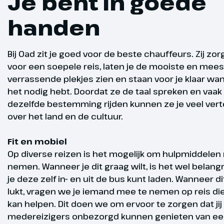
Je bent in goede
openlucht kee
brengt de bu
handen
Gegarandee
Bij Oad zit je goed voor de beste chauffeurs. Zij zo
vertrek
voor een soepele reis, laten je de mooiste en mees
verrassende plekjes zien en staan voor je klaar wann
Glacier E
Dag 4
het nodig hebt. Doordat ze de taal spreken en vaak
dezelfde bestemming rijden kunnen ze je veel vert
Vandaag reiz
over het land en de cultuur.
sneltrein ter
Na vertrek va
Fit en mobiel
een traject d
Op diverse reizen is het mogelijk om hulpmiddelen
door witte ro
nemen. Wanneer je dit graag wilt, is het wel belangr
Grand Canyon
je deze zelf in- en uit de bus kunt laden. Wanneer di
een hoogte v
lukt, vragen we je iemand mee te nemen op reis die 
op deze route
kan helpen. Dit doen we om ervoor te zorgen dat jij 
vervolgen we
medereizigers onbezorgd kunnen genieten van een
na aankomst v