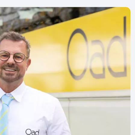
er weten dat jouw reis doorgaat? Bij een
at altijd afhankelijk van het aantal
 we je zoveel mogelijk garantie bieden.
n aan met ‘gegarandeerd vertrek’. Dit zijn
basis van geschiedenis en ervaring met 99%
n dat ze doorgaan. Slechts in zeer zeldzame
at een garante reis alsnog moet worden
 een grote annulering of reisbeperkende
nvloedsfeer.
e of deze reis vertrekgarantie heeft.