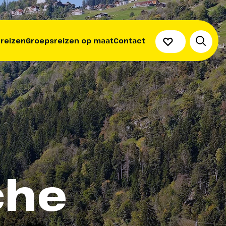
 reizen
Groepsreizen op maat
Contact
che