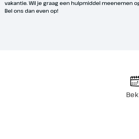
vakantie. Wil je graag een hulpmiddel meenemen op
verkennen.
Bel ons dan even op!
Fit en mobie
Pfänderba
Dag 5
Duitsland
We nemen afs
we naar buur
stop in Brege
Bek
met de Pfänd
1000 meter o
panorama ov
Oostenrijkse,
(optioneel, ko
boeken). Na d