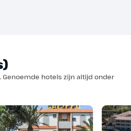
nvloedsfeer.
e of deze reis vertrekgarantie heeft.
)
 niet inbegrepen en dien je zelf online
l. Genoemde hotels zijn altijd onder
en. Meer informatie vind je bij de
a 3 weken voor vertrek zullen worden