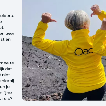
kerkje van
Sardinië: Trinità di
De aanvangsdatum van jo
leiders.
Saccargia
uitgangspunt.
e
bt.
len over
Alghero
ust én
rd
Wat is er fijner dan zek
jk ontbijt maken we allereerst een
georganiseerde reis is d
 mee te
or het centrum van Sassari. De
deelnemers. Toch willen
ijk dat
ad Sassari is de op een na
t niet
Daarom bieden wij reize
 in Sardinië en barst bovendien
hierbij
ldige kunst en cultuur. Prachtige
reizen waarvan wij op 
en je
oude gebouwen liggen verspreid
zekerheid kunnen zegge
 fijne
 stad. Veel van deze gebouwen
gevallen kan het zijn d
 reis?
rpen en gebouwd in de stijl van
cisme, zoals de Rosello Fontein,
ingetrokken. Bijv. door