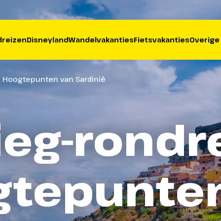
reizen
Disneyland
Wandelvakanties
Fietsvakanties
Overige
is Hoogtepunten van Sardinië
ieg-rondr
tepunte