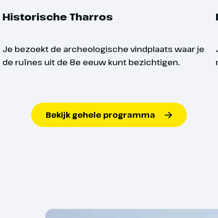
Historische Tharros
ijden we eerst naar het stadje
ania. We bezoeken het charmante
haar kronkelende steegjes en
Je bezoekt de archeologische vindplaats waar je
ieten architectuur, dat vele
de ruïnes uit de 8e eeuw kunt bezichtigen.
ntal
Voor alle groepsreizen 
 toont met dorpjes in het zuiden
 We vervolgen onze weg naar het
deelnemers van 18 per
 Castelsardo, met haar Castello
reis helaas niet worden
) dat boven de stad uittorent. Het
ers:
18
word je altijd een alter
aat uit smalle straatjes met
Bekijk gehele programma
ltjes waar veel handwerk verkocht
bericht.
ezoeken we vandaag nog het
Afhankelijk van jouw reis
e van Sardinië, Trinità di Saccargia
ijven twee nachten in de
Reisduur t/m 6 dagen:
 Sassari.
Reisduur van 7 t/m 10
nt
Het mooiste
Reisduur vanaf 11 dag