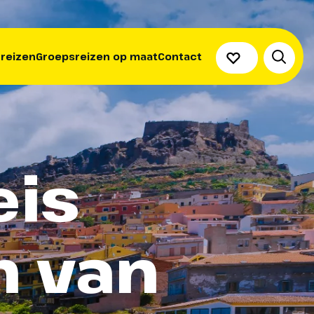
 reizen
Groepsreizen op maat
Contact
eis
n van