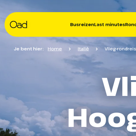
Busreizen
Last minutes
Rond
Je bent hier:
Home
Italië
Vlieg-rondre
Vl
Hoog