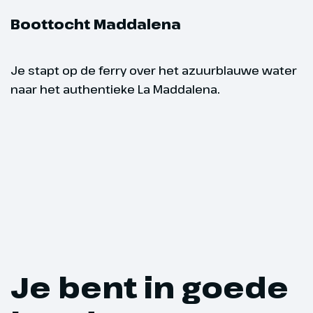
Boottocht Maddalena
Vanochtend r
Tempio Paus
centrum met 
Je stapt op de ferry over het azuurblauwe water
typische gran
naar het authentieke La Maddalena.
Minimum aa
gelijkenissen
van Corsica.
deelnemers
middeleeuwse
Bellavista (€
Minimum aantal deelnem
centrum best
deelnemers
kleine winke
wordt. Ook b
mooiste kerkj
(€)! We verbl
omgeving van
Je bent in goede
Hoogtepu