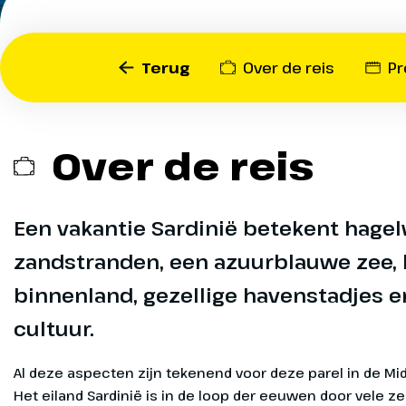
worden!
Een vakantie in Sardinië bi
Terug
Over de reis
P
stranden, azuurblauwe zee
havens en rijke cultuur. He
eigen, geïsoleerde identit
kunt het authentieke Sard
Over de reis
Een vakantie Sardinië betekent hagel
Heenreis
Dag 1
zandstranden, een azuurblauwe zee,
binnenland, gezellige havenstadjes e
25 km
cultuur.
Vanaf Amsterd
aankomst rijd
Al deze aspecten zijn tekenend voor deze parel in de Mi
omgeving van
Het eiland Sardinië is in de loop der eeuwen door vele 