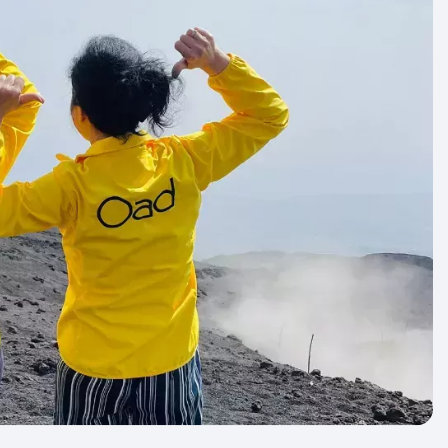
uw groepsreis geldt altijd als
er weten dat jouw reis doorgaat? Bij een
at altijd afhankelijk van het aantal
 we je zoveel mogelijk garantie bieden.
n aan met ‘gegarandeerd vertrek’. Dit zijn
basis van geschiedenis en ervaring met 99%
n dat ze doorgaan. Slechts in zeer zeldzame
at een garante reis alsnog moet worden
 een grote annulering of reisbeperkende