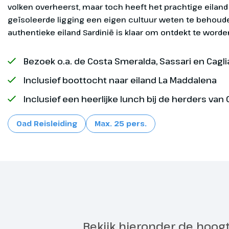
Afhankelijk va
volken overheerst, maar toch heeft het prachtige eiland
bij het hotel
geïsoleerde ligging een eigen cultuur weten te behoud
een bezoek b
authentieke eiland Sardinië is klaar om ontdekt te worde
de azuurblau
verblijven t
Bezoek o.a. de Costa Smeralda, Sassari en Cagli
San Teodoro.
Inclusief boottocht naar eiland La Maddalena
Inclusief een heerlijke lunch bij de herders van
Oad Reisleiding
Max. 25 pers.
Maddalen
Dag 2
180 km
Exclusief
Na het ontbij
aan boord gaa
Maddalena. In
Bekijk hieronder de hoog