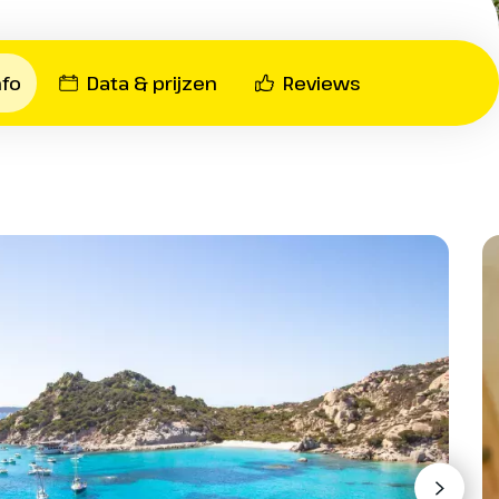
bad of douche en toilet
n diner) vanaf diner eerste dag t/m ontbijt
nfo
Data & prijzen
Reviews
dag 7
d Maddalena v.v.
 exclusief entreegelden
de
en