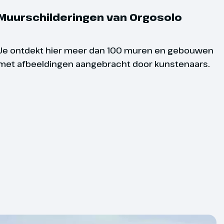
Muurschilderingen van Orgosolo
Je ontdekt hier meer dan 100 muren en gebouwen
met afbeeldingen aangebracht door kunstenaars.
per vliegtuig geldt een minimum aantal
sonen. Met minder deelnemers kan de
 uitgevoerd. Mocht dit gebeuren dan
natief aangeboden en ontvang je tijdig
duur is dit:
 uiterlijk 8 dagen voor vertrek;
 dagen: uiterlijk 14 dagen voor vertrek;
en: uiterlijk 21 dagen voor vertrek.