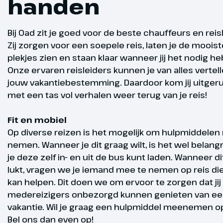
handen
Bij Oad zit je goed voor de beste chauffeurs en reis
Zij zorgen voor een soepele reis, laten je de mooist
plekjes zien en staan klaar wanneer jij het nodig he
Onze ervaren reisleiders kunnen je van alles vertel
Sassari, 
Dag 4
jouw vakantiebestemming. Daardoor kom jij uitger
met een tas vol verhalen weer terug van je reis!
80 km
Gegarandee
Fit en mobiel
Na een heerli
vertrek
Op diverse reizen is het mogelijk om hulpmiddelen
wandeling do
nemen. Wanneer je dit graag wilt, is het wel belangr
pittoreske st
je deze zelf in- en uit de bus kunt laden. Wanneer di
grootste stad
lukt, vragen we je iemand mee te nemen op reis die 
van een gewe
kan helpen. Dit doen we om ervoor te zorgen dat jij 
paleizen en 
medereizigers onbezorgd kunnen genieten van een
door de hele
vakantie. Wil je graag een hulpmiddel meenemen op
werden ontwo
Bel ons dan even op!
het neoclassi