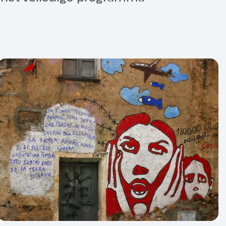
ht: 1 stuk van max. 20 kg p.p., kosten €
.
ring
 ter plaatse te voldoen