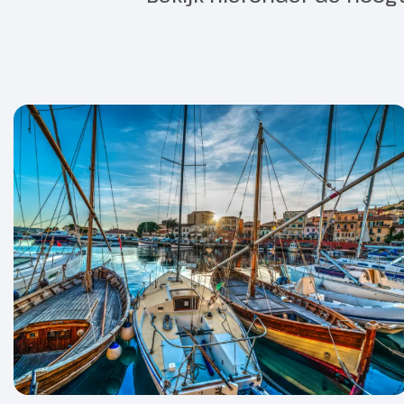
Maddalena vin
barretjes. M
18e eeuwse h
is zeker de m
Palau verken
oftewel de Sm
Sardinië waa
internationale
Hoogtepu
Optioneel bij
boeken
Castelsar
Dag 3
185 km