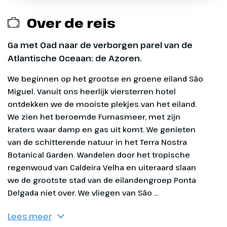
Over de reis
Entrees Furnas-meer, Terra Nostra Garden
en Caldeira Velha
Ga met Oad naar de verborgen parel van de
Atlantische Oceaan: de Azoren.
Wijnproeverij dag 3
We beginnen op het grootse en groene eiland São Miguel. Vanuit ons heerlijk viersterren hotel ontdekken we de mooiste plekjes van het eiland. We zien het beroemde Furnasmeer, met zijn kraters waar damp en gas uit komt. We genieten van de schitterende natuur in het Terra Nostra Botanical
Toeristenbelasting
Luchthavenbelasting
Dag 1
Brandstof en veiligheidstoeslagen
Aankomst São Miguel
Reserveringskosten € 27,50 per boeking
Je vliegt rechtstreeks van
Amsterdam naar Ponta Delgada
Calamiteitenfonds € 2,50 per boeking
op het eiland São Miguel. Na
aankomst rijden we naar ons
Lees meer
SGR-bijdrage € 5 p.p.
heerlijke viersterren hotel in