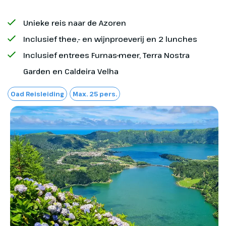
Ponta Delgada. We verblijven hier
Unieke reis naar de Azoren
drie nachten.
Inclusief thee,- en wijnproeverij en 2 lunches
Inclusief entrees Furnas-meer, Terra Nostra
Exclusief
Garden en Caldeira Velha
Entreegelden ca. €25
Oad Reisleiding
Max. 25 pers.
Overige maaltijden
Eventuele fooien
Bagage tijdens de vlucht: 1 stuk van max. 20 kg
p.p., kosten € 39 per enkele reis p.p.
Dag 2
Furnas, Terra Nostra
Botanical Garden