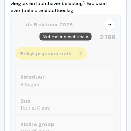
natuurwonderen van Portugal.
vliegtax en luchthavenbelasting). Exclusief
Daarna brengen we een bezoek
eventuele brandstoftoeslag.
aan een ananasplantage en het
spectaculaire uitkijkpunt Vista do
do 8 oktober 2026
Rei, voor een fenomenaal uitzicht
2.199
op de kratermeren van de
Niet meer beschikbaar
Caldeira Sete Cidades (€).
Bekijk prijsoverzicht
Reisduur
8 Dagen
Bus
Tourist Class
Kleine groep