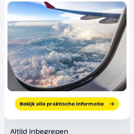
bewonderen (€). In het plaatsje
Biscoitos bezoeken we het
wijnmuseum (€). We rijden langs
de noordzijde van het eiland,
ondertussen genieten we van
prachtige uitzichten op het
groene landschap met kleine
dorpjes en de Atlantische
Oceaan. Onderweg naar ons
hotel brengen we nog een
bezoek aan een traditionele
kaasboerderij en een lokaal
borduurhuis. De lunch is vandaag
inbegrepen.
Bekijk alle praktische informatie
Altijd inbegrepen