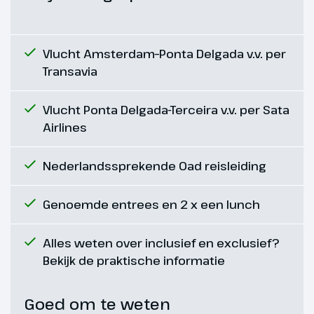
Vlucht Amsterdam–Ponta Delgada v.v. per
Transavia
Vlucht Ponta Delgada-Terceira v.v. per Sata
Airlines
Dag 6
Nederlandssprekende Oad reisleiding
Terceira naar São Miguel,
Genoemde entrees en 2 x een lunch
Ponta Delgada
Na het ontbijt vliegen we van
Alles weten over inclusief en exclusief?
Terceira naar São Miguel. Bij
Bekijk de praktische informatie
aankomst in São Miguel worden
we eerste naar ons hotel
Goed om te weten
gebracht. In de middag