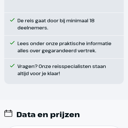
bezoeken we Ponta Delgada en
zien we de belangrijkste
monumenten en kerken van de
De reis gaat door bij minimaal 18
stad. Ook bezoeken we de
deelnemers.
pittoreske haven en de prachtige
tuinen met exotische planten,
Lees onder onze praktische informatie
mooie bloemperken en
alles over gegarandeerd vertrek.
prachtige
landschapsarchitectuur. De rest
Vragen? Onze reisspecialisten staan
van de middag is ter vrije
altijd voor je klaar!
besteding in Ponta Delgada. We
verblijven de overige twee
nachten in Ponta Delgada.
Data en prijzen