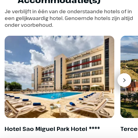
Heerlijk
viersterrenhotel
Je verblijft in één van de onderstaande hotels of in
Terceira Mar
een gelijkwaardig hotel. Genoemde hotels zijn altijd
onder voorbehoud.
Dag 5
Hotel Sao Miguel Park Hotel ****
Terce
Terceira