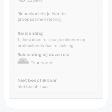
Max. 25 pers.
Dag 8
Binnenkort zie je hier de
Naar huis
groepssamenstelling.
Na het ontbijt rijden we naar de
Reisleiding
luchthaven van Ponta Delgada
Tijdens deze reis kun je rekenen op
voor een de terugvlucht naar
professionele Oad reisleiding.
Amsterdam.
Reisleiding bij deze reis
(€) = bijkomende entreegelden
Tourleader
Niet beschikbaar
Niet beschikbaar