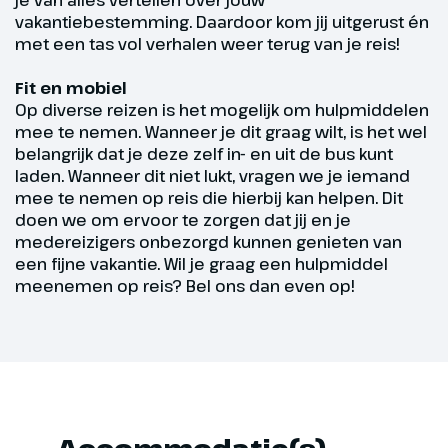
je van alles vertellen over jouw
vakantiebestemming. Daardoor kom jij uitgerust én
met een tas vol verhalen weer terug van je reis!
Dag 4
Fit en mobiel
Op diverse reizen is het mogelijk om hulpmiddelen
São Miguel naar Terceira
mee te nemen. Wanneer je dit graag wilt, is het wel
belangrijk dat je deze zelf in- en uit de bus kunt
Na het ontbijt worden we naar de
laden. Wanneer dit niet lukt, vragen we je iemand
luchthaven Ponta Delgada
mee te nemen op reis die hierbij kan helpen. Dit
gebracht voor een vlucht naar
doen we om ervoor te zorgen dat jij en je
het eiland Terceira. Bij aankomst
medereizigers onbezorgd kunnen genieten van
een fijne vakantie. Wil je graag een hulpmiddel
op Terceira worden we naar ons
meenemen op reis? Bel ons dan even op!
viersterren hotel in Angra do
Heroísmo gebracht. We
verblijven hier twee nachten in
een heerlijk viersterren hotel.
Hoogtepunt
Accommodatie(s)