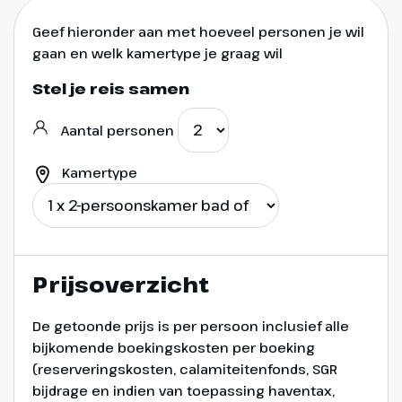
Geef hieronder aan met hoeveel personen je wil
gaan en welk kamertype je graag wil
Stel je reis samen
Aantal personen
Dag 7
Kamertype
Caldeira Sete Cidades
Alweer de één-na-laatste dag. We
rijden eerst naar Caldeira Sete
Prijsoverzicht
Cidades, een vulkanisch
kratermeer. Het
De getoonde prijs is per persoon inclusief alle
adembenemende
bijkomende boekingskosten per boeking
kraterlandschap werd verkozen
(reserveringskosten, calamiteitenfonds, SGR
tot een van de zeven
bijdrage en indien van toepassing haventax,