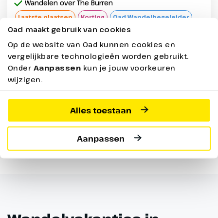
Wandelen over The Burren
Laatste plaatsen
Korting
Oad Wandelbegeleider
Oad maakt gebruik van cookies
Max. 25 pers.
Op de website van Oad kunnen cookies en
vergelijkbare technologieën worden gebruikt.
8 dagen - Halfpension
vanaf
1849,-
1799,-
Onder
Aanpassen
kun je jouw voorkeuren
wijzigen.
Bekijken
Prijs p.p. incl. alle bijkomende boekingskosten per boeking o.b.v.
Alles toestaan
2 personen
Aanpassen
1 - 1 van de 1 resultaten