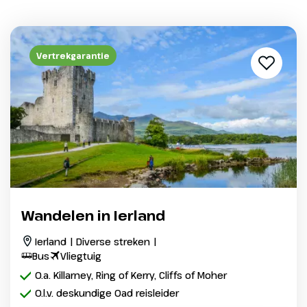
Vertrekgarantie
Wandelen in Ierland
Ierland | Diverse streken |
Bus
Vliegtuig
O.a. Killarney, Ring of Kerry, Cliffs of Moher
O.l.v. deskundige Oad reisleider