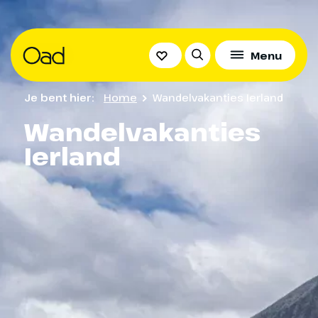
Menu
Je bent hier:
Home
Wandelvakanties Ierland
Wandelvakanties
Ierland