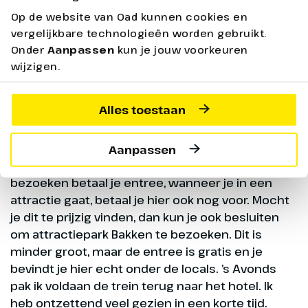
de stad wat zorgt voor een unieke sfeer. Ik kijk
Op de website van Oad kunnen cookies en
mijn ogen uit, er is van alles te beleven voor jong
vergelijkbare technologieën worden gebruikt.
en oud. Er worden zelfs regelmatig concerten
Onder
Aanpassen
kun je jouw voorkeuren
gegeven en je kunt er, tussen de ritjes in de
wijzigen.
achtbaan door, heerlijk eten. Het is inmiddels
avond en het valt mij meteen op dat het park een
Alles toestaan
heel andere uitstraling heeft dan overdag. Het
park is dan mooi verlicht en de perfecte plek voor
een romantische wandeling of een gezellig
Aanpassen
drankje in een van de cafés. Om Tivoli te
bezoeken betaal je entree, wanneer je in een
attractie gaat, betaal je hier ook nog voor. Mocht
je dit te prijzig vinden, dan kun je ook besluiten
om attractiepark Bakken te bezoeken. Dit is
minder groot, maar de entree is gratis en je
bevindt je hier echt onder de locals. ’s Avonds
pak ik voldaan de trein terug naar het hotel. Ik
heb ontzettend veel gezien in een korte tijd.