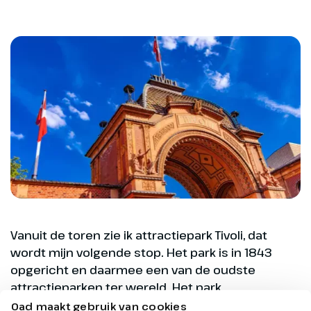
Vanuit de toren zie ik attractiepark Tivoli, dat
wordt mijn volgende stop. Het park is in 1843
opgericht en daarmee een van de oudste
attractieparken ter wereld. Het park,
vergelijkbaar met een grote kermis, ligt midden in
Oad maakt gebruik van cookies