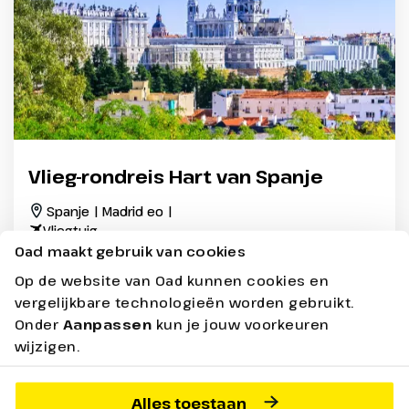
Vlieg-rondreis Hart van Spanje
Spanje | Madrid eo |
Vliegtuig
Oad maakt gebruik van cookies
Verblijf in uitstekende 4-sterren hotels
Op de website van Oad kunnen cookies en
Voldoende vrije tijd om de steden zelf te ontdekken
vergelijkbare technologieën worden gebruikt.
Veel entrees inbegrepen
Onder
Aanpassen
kun je jouw voorkeuren
Nieuw
Oad Reisleiding
Max. 25 pers.
wijzigen.
7 dagen - Logies en
vanaf
1899,-
Alles toestaan