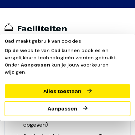
Faciliteiten
Faciliteiten voor deze reis
Oad maakt gebruik van cookies
Op de website van Oad kunnen cookies en
vergelijkbare technologieën worden gebruikt.
Inclusief/Exclusief
Onder
Aanpassen
kun je jouw voorkeuren
wijzigen.
Ontbijt in buffetvorm
Alles toestaan
Toeristenbelasting ca. € 5,53 per
persoon per nacht (vanaf 18 jaar)
Aanpassen
Kinderbedje gratis (bij boeking
opgeven)