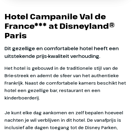
Marvel Avengers Campus
Fantasyland
Hotel Campanile Val de
Beleef het MARVEL universum
Een sprookjeswereld waar dromen
France*** at Disneyland®
uitkomen
Paris
Oproep aan alle helden! In het nieuwe
themaland Avengers Campus in Disney
Net als in de onvergetelijke klassieke
Dit gezellige en comfortabele hotel heeft een
Adventure World beleef je als nieuwe
Disney films, brengt Fantasyland sprookjes
uitstekende prijs-kwaliteit verhouding.
rekruut machtige MARVEL missies met
en legendes uit je kindertijd tot leven. Vlieg
Superhelden als Spider-Man en Iron Man.
mee met Peter Pan, raak je weg kwijt in
Het hotel is gebouwd in de traditionele stijl van de
Alice's Curious Labyrinth of bezoek het
Brie-streek en ademt de sfeer van het authentieke
Princess Pavilion voor een vorstelijke
Frankrijk. Naast de comfortabele kamers beschikt het
ontmoeting.
hotel een gezellige bar, restaurant en een
kinderboerderij.
Je kunt elke dag aankomen en zelf bepalen hoeveel
nachten je wil verblijven in dit hotel. De vanafprijs is
inclusief alle dagen toegang tot de Disney Parken,