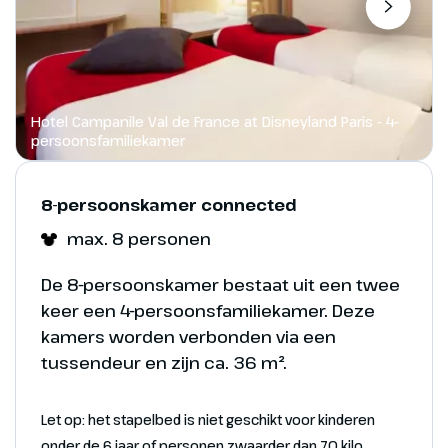
Hotel Campanile Val de France at Disneyland Paris - 4-
Plattegrond
persoonsfamiliekamer
Op de plattegrond van Disney Adventure World kun
8-persoonskamer connected
je de locaties van iconische attracties, shows,
max. 8 personen
restaurants en winkels ontdekken die de
Plattegrond
betoverende wereld van film en entertainment to
De 8-persoonskamer bestaat uit een twee
leven brengen.
keer een 4-persoonsfamiliekamer. Deze
Op de plattegrond van het Disneyland Park vind je
kamers worden verbonden via een
de betoverende wereld van sprookjeskastelen,
tussendeur en zijn ca. 36 m².
klassieke attracties en magische ontmoetingen
met geliefde Disney Figuren.
Let op: het stapelbed is niet geschikt voor kinderen
onder de 6 jaar of personen zwaarder dan 70 kilo.