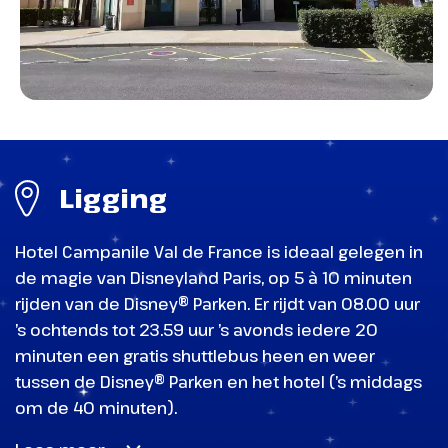
land vol spanning en geheimen!
Ligging
Hotel Campanile Val de France is ideaal gelegen in
World of Frozen
de magie van Disneyland Paris, op 5 à 10 minuten
rijden van de Disney® Parken. Er rijdt van 08.00 uur
World Premiere Plaza
’s ochtends tot 23.59 uur ’s avonds iedere 20
Disneyland Park - Meet & Greet Captain Hook
een plek vol verhalen, shows en
minuten een gratis shuttlebus heen en weer
tussen de Disney® Parken en het hotel (’s middags
avonturen
Frontierland
om de 40 minuten).
Een plek vol verhalen, shows en avonturen.
Een stad van de cowboys in het Wilde