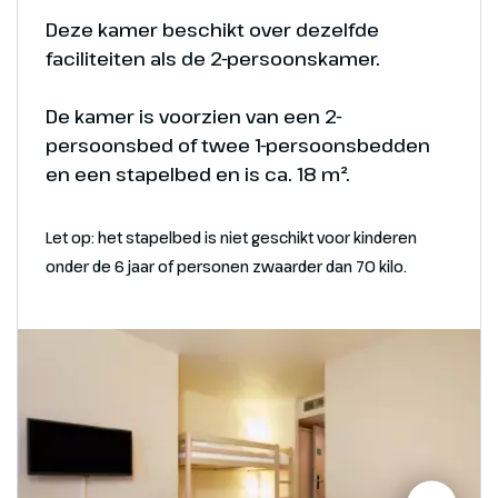
Een voorproefje van het Disneyland Park in Parijs
Deze kamer beschikt over dezelfde
biedt een glimp van de betoverende wereld vol
faciliteiten als de 2-persoonskamer.
sprookjes, avonturen en vrolijke Disney magie die
Foto's
je te wachten staat.
De kamer is voorzien van een 2-
Voorproefje van de magie in Disney Adventure
persoonsbed of twee 1-persoonsbedden
World
en een stapelbed en is ca. 18 m².
Let op: het stapelbed is niet geschikt voor kinderen
Foto's
onder de 6 jaar of personen zwaarder dan 70 kilo.
Voorproefje van de magie in het Disneyland Park