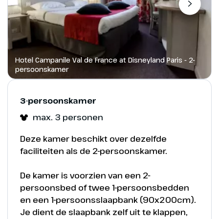
Kasteel van Doornroosje zich uitstrekken
naar de hemel.
Hotel Campanile Val de France at Disneyland Paris - 2-
persoonskamer
3-persoonskamer
Disneyland Paris - Mickey Mouse
max. 3 personen
Deze kamer beschikt over dezelfde
faciliteiten als de 2-persoonskamer.
Een voorproefje
De kamer is voorzien van een 2-
Disneyland Park - Main Street, U.S.A.
persoonsbed of twee 1-persoonsbedden
en een 1-persoonsslaapbank (90x200cm).
Je dient de slaapbank zelf uit te klappen,