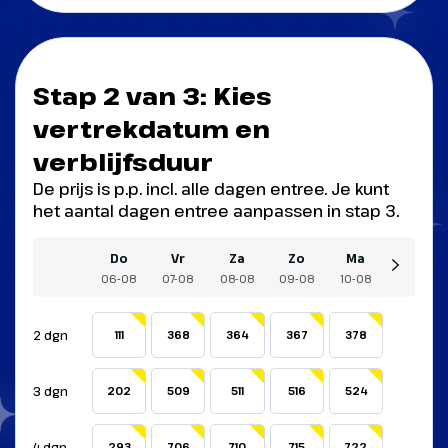
Stap 2 van 3: Kies
vertrekdatum en
verblijfsduur
De prijs is p.p. incl. alle dagen entree. Je kunt
het aantal dagen entree aanpassen in stap 3.
Do
Vr
Za
Zo
Ma
06-08
07-08
08-08
09-08
10-08
2 dgn
111
368
364
367
378
3 dgn
202
509
511
516
524
4 dgn
293
706
710
715
722